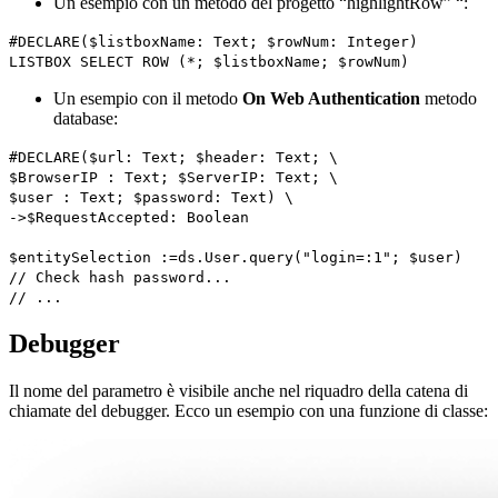
Un esempio con un metodo del progetto “
highlightRow”
“:
#DECLARE
(
$listboxName
:
Text
;
$rowNum
:
Integer
)
LISTBOX SELECT ROW
(*;
$listboxName
;
$rowNum
)
Un esempio con il metodo
On Web Authentication
metodo
database:
#DECLARE
(
$url
:
Text
;
$header
:
Text
;
\
$BrowserIP
:
Text
;
$ServerIP
:
Text
;
\
$user
:
Text
;
$password
:
Text
)
\
->
$RequestAccepted
:
Boolean
$entitySelection
:=
ds
.
User
.
query
("login=:1";
$user
)
// Check hash password...
// ...
Debugger
Il nome del parametro è visibile anche nel riquadro della catena di
chiamate del debugger. Ecco un esempio con una funzione di classe: