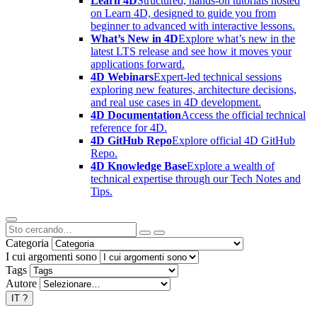
Learn 4D
Structured, hands-on tutorials hosted
on Learn 4D, designed to guide you from
beginner to advanced with interactive lessons.
What’s New in 4D
Explore what’s new in the
latest LTS release and see how it moves your
applications forward.
4D Webinars
Expert-led technical sessions
exploring new features, architecture decisions,
and real use cases in 4D development.
4D Documentation
Access the official technical
reference for 4D.
4D GitHub Repo
Explore official 4D GitHub
Repo.
4D Knowledge Base
Explore a wealth of
technical expertise through our Tech Notes and
Tips.
Categoria
I cui argomenti sono
Tags
Autore
IT
?