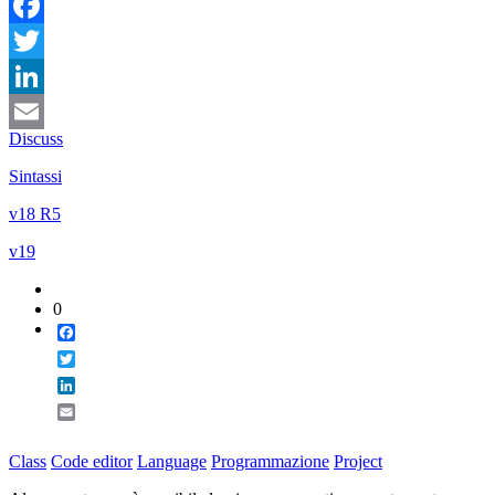
Facebook
Twitter
LinkedIn
Discuss
Email
Sintassi
v18 R5
v19
0
Facebook
Twitter
LinkedIn
Email
Class
Code editor
Language
Programmazione
Project