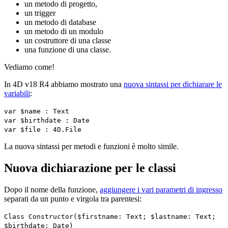
un metodo di progetto,
un trigger
un metodo di database
un metodo di un modulo
un costruttore di una classe
una funzione di una classe.
Vediamo come!
In 4D v18 R4 abbiamo mostrato una
nuova sintassi per dichiarare le
variabili
:
var
$name
:
Text
var
$birthdate
:
Date
var
$file
:
4D
.
File
La nuova sintassi per metodi e funzioni è molto simile.
Nuova dichiarazione per le classi
Dopo il nome della funzione,
aggiungere i vari parametri di ingresso
separati da un punto e virgola tra parentesi:
Class Constructor
(
$firstname
:
Text
;
$lastname
:
Text
;
$birthdate
:
Date
)