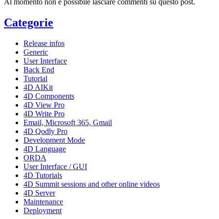
Al momento non è possibile lasciare commenti su questo post.
Categorie
Release infos
Generic
User Interface
Back End
Tutorial
4D AIKit
4D Components
4D View Pro
4D Write Pro
Email, Microsoft 365, Gmail
4D Qodly Pro
Development Mode
4D Language
ORDA
User Interface / GUI
4D Tutorials
4D Summit sessions and other online videos
4D Server
Maintenance
Deployment