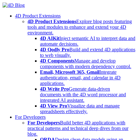
Skip
to
4D Product Extensions
content
4D Product Extensions
Explore blog posts featuring
tools and modules to enhance and extend your 4D
environment.
4D AIKit
Inject semantic AI to interpret data and
automate decisions.
4D Qodly Pro
Build and extend 4D applications
to web visually.
4D Components
Manage and develop
components with modern dependency control.
Email, Microsoft 365, Gmail
Integrate
authentication, email, and calendar in 4D
applications.
4D Write Pro
Generate data-driven
documents with the 4D word processor and
integrated AI assistant.
4D View Pro
Visualize data and manage
spreadsheets effectively.
For Developers
For Developers
Build better 4D applications with
practical patterns and technical deep dives from our
blog.
ORDA
Design clean data models using an