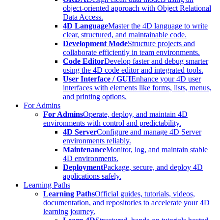
object-oriented approach with Object Relational
Data Access.
4D Language
Master the 4D language to write
clear, structured, and maintainable code.
Development Mode
Structure projects and
collaborate efficiently in team environments.
Code Editor
Develop faster and debug smarter
using the 4D code editor and integrated tools.
User Interface / GUI
Enhance your 4D user
interfaces with elements like forms, lists, menus,
and printing options.
For Admins
For Admins
Operate, deploy, and maintain 4D
environments with control and predictability.
4D Server
Configure and manage 4D Server
environments reliably.
Maintenance
Monitor, log, and maintain stable
4D environments.
Deployment
Package, secure, and deploy 4D
applications safely.
Learning Paths
Learning Paths
Official guides, tutorials, videos,
documentation, and repositories to accelerate your 4D
learning journey.