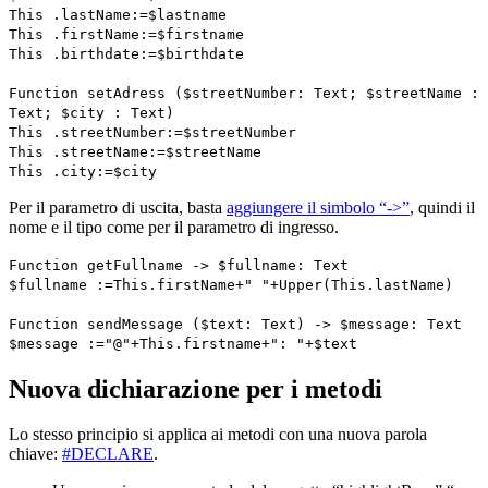
This
.
lastName
:=
$lastname
This
.
firstName
:=
$firstname
This
.
birthdate
:=
$birthdate
Function setAdress
(
$streetNumber
:
Text
;
$
streetName
:
Text
;
$
city
:
Text
)
This
.
streetNumber
:=
$
streetNumber
This
.
streetName
:=
$streetName
This
.
city
:=
$city
Per il parametro di uscita, basta
aggiungere il simbolo “->”
, quindi il
nome e il tipo come per il parametro di ingresso.
Function getFullname
->
$fullname
:
Text
$fullname
:=
This
.
firstName
+" "+
Upper
(
This
.
lastName
)
Function sendMessage
(
$text
:
Text
) ->
$message
:
Text
$message
:="@"+
This
.
firstname
+": "+
$text
Nuova dichiarazione per i metodi
Lo stesso principio si applica ai metodi con una nuova parola
chiave:
#DECLARE
.