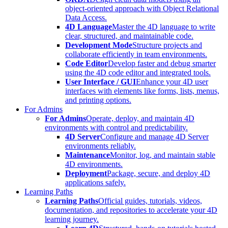
object-oriented approach with Object Relational
Data Access.
4D Language
Master the 4D language to write
clear, structured, and maintainable code.
Development Mode
Structure projects and
collaborate efficiently in team environments.
Code Editor
Develop faster and debug smarter
using the 4D code editor and integrated tools.
User Interface / GUI
Enhance your 4D user
interfaces with elements like forms, lists, menus,
and printing options.
For Admins
For Admins
Operate, deploy, and maintain 4D
environments with control and predictability.
4D Server
Configure and manage 4D Server
environments reliably.
Maintenance
Monitor, log, and maintain stable
4D environments.
Deployment
Package, secure, and deploy 4D
applications safely.
Learning Paths
Learning Paths
Official guides, tutorials, videos,
documentation, and repositories to accelerate your 4D
learning journey.