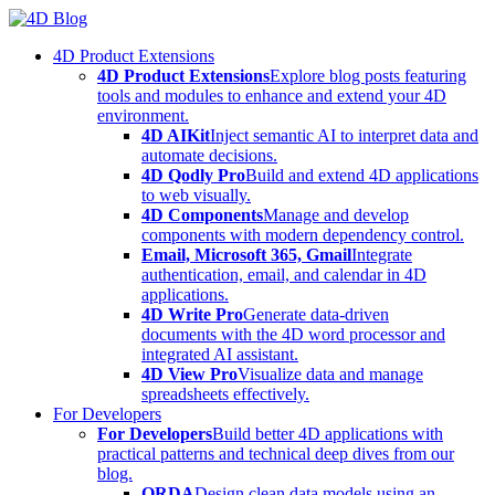
Skip
to
4D Product Extensions
content
4D Product Extensions
Explore blog posts featuring
tools and modules to enhance and extend your 4D
environment.
4D AIKit
Inject semantic AI to interpret data and
automate decisions.
4D Qodly Pro
Build and extend 4D applications
to web visually.
4D Components
Manage and develop
components with modern dependency control.
Email, Microsoft 365, Gmail
Integrate
authentication, email, and calendar in 4D
applications.
4D Write Pro
Generate data-driven
documents with the 4D word processor and
integrated AI assistant.
4D View Pro
Visualize data and manage
spreadsheets effectively.
For Developers
For Developers
Build better 4D applications with
practical patterns and technical deep dives from our
blog.
ORDA
Design clean data models using an