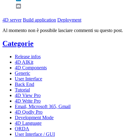
Email
4D server
Build application
Deployment
Al momento non è possibile lasciare commenti su questo post.
Categorie
Release infos
4D AIKit
4D Components
Generic
User Interface
Back End
Tutorial
4D View Pro
4D Write Pro
Email, Microsoft 365, Gmail
4D Qodly Pro
Development Mode
4D Language
ORDA
User Interface / GUI