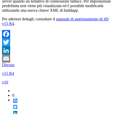
server quando un tentativo di connessione fallisce. Per impostazione
predefinita non viene più visualizzata ed è possibile modificarla
utilizzando una nuova chiave XML di buildapp.
Per ulteriori dettagli, consultare il
manuale di aggiornamento di 4D
v15 R4
.
Facebook
Twitter
LinkedIn
Discuss
Email
v15 R4
v16
0
Facebook
Twitter
LinkedIn