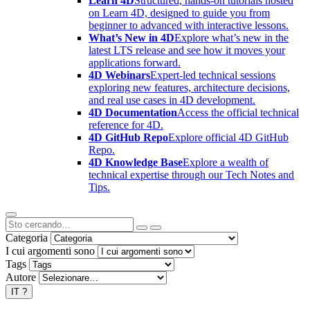
Learn 4D
Structured, hands-on tutorials hosted
on Learn 4D, designed to guide you from
beginner to advanced with interactive lessons.
What’s New in 4D
Explore what’s new in the
latest LTS release and see how it moves your
applications forward.
4D Webinars
Expert-led technical sessions
exploring new features, architecture decisions,
and real use cases in 4D development.
4D Documentation
Access the official technical
reference for 4D.
4D GitHub Repo
Explore official 4D GitHub
Repo.
4D Knowledge Base
Explore a wealth of
technical expertise through our Tech Notes and
Tips.
Categoria
I cui argomenti sono
Tags
Autore
IT
?