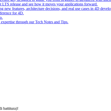
st LTS release and see how it moves your applications forward.
ing new features, architecture decisions, and real use cases in 4D devel
eference for 4D.
o.
l expertise through our Tech Notes and Tips.
i battitura)!