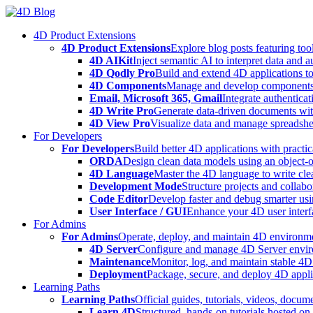
Skip
to
4D Product Extensions
content
4D Product Extensions
Explore blog posts featuring to
4D AIKit
Inject semantic AI to interpret data and 
4D Qodly Pro
Build and extend 4D applications to
4D Components
Manage and develop components
Email, Microsoft 365, Gmail
Integrate authenticat
4D Write Pro
Generate data-driven documents with
4D View Pro
Visualize data and manage spreadshee
For Developers
For Developers
Build better 4D applications with practic
ORDA
Design clean data models using an object-
4D Language
Master the 4D language to write clea
Development Mode
Structure projects and collabo
Code Editor
Develop faster and debug smarter usin
User Interface / GUI
Enhance your 4D user interfa
For Admins
For Admins
Operate, deploy, and maintain 4D environmen
4D Server
Configure and manage 4D Server enviro
Maintenance
Monitor, log, and maintain stable 4
Deployment
Package, secure, and deploy 4D applic
Learning Paths
Learning Paths
Official guides, tutorials, videos, docum
Learn 4D
Structured, hands-on tutorials hosted o