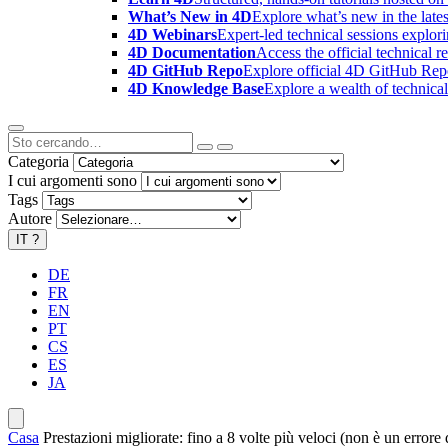
What’s New in 4D
Explore what’s new in the late
4D Webinars
Expert-led technical sessions explor
4D Documentation
Access the official technical r
4D GitHub Repo
Explore official 4D GitHub Rep
4D Knowledge Base
Explore a wealth of technica
Categoria
I cui argomenti sono
Tags
Autore
IT
?
DE
FR
EN
PT
CS
ES
JA
Casa
Prestazioni migliorate: fino a 8 volte più veloci (non è un errore d