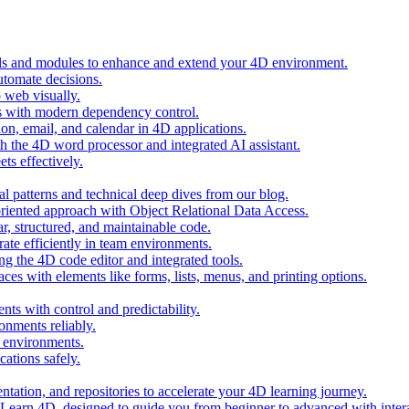
ols and modules to enhance and extend your 4D environment.
automate decisions.
 web visually.
 with modern dependency control.
ion, email, and calendar in 4D applications.
 the 4D word processor and integrated AI assistant.
ts effectively.
al patterns and technical deep dives from our blog.
oriented approach with Object Relational Data Access.
r, structured, and maintainable code.
rate efficiently in team environments.
g the 4D code editor and integrated tools.
ces with elements like forms, lists, menus, and printing options.
ts with control and predictability.
nments reliably.
D environments.
ations safely.
entation, and repositories to accelerate your 4D learning journey.
n Learn 4D, designed to guide you from beginner to advanced with intera