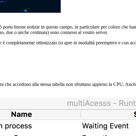
5 porta buone notizie in questo campo, in particolare per coloro che ha
no, due o anche centinaia) sono connessi al vostro server.
in
re è completamente ottimizzato (si apre
in modalità preemptive e con acces
una
nuova
scheda)
tura che accedono alla stessa tabella non sfruttano appieno la CPU. Anche