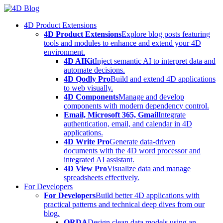
Skip
to
4D Product Extensions
content
4D Product Extensions
Explore blog posts featuring
tools and modules to enhance and extend your 4D
environment.
4D AIKit
Inject semantic AI to interpret data and
automate decisions.
4D Qodly Pro
Build and extend 4D applications
to web visually.
4D Components
Manage and develop
components with modern dependency control.
Email, Microsoft 365, Gmail
Integrate
authentication, email, and calendar in 4D
applications.
4D Write Pro
Generate data-driven
documents with the 4D word processor and
integrated AI assistant.
4D View Pro
Visualize data and manage
spreadsheets effectively.
For Developers
For Developers
Build better 4D applications with
practical patterns and technical deep dives from our
blog.
ORDA
Design clean data models using an