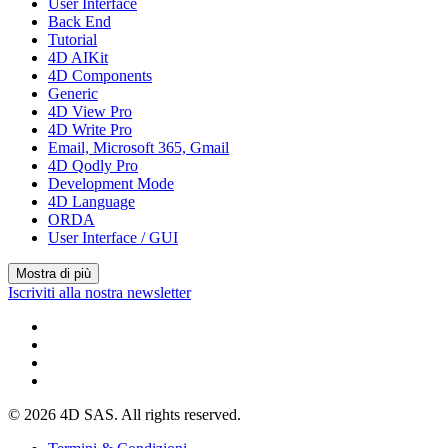
User Interface
Back End
Tutorial
4D AIKit
4D Components
Generic
4D View Pro
4D Write Pro
Email, Microsoft 365, Gmail
4D Qodly Pro
Development Mode
4D Language
ORDA
User Interface / GUI
Mostra di più
Iscriviti alla nostra newsletter
© 2026 4D SAS. All rights reserved.