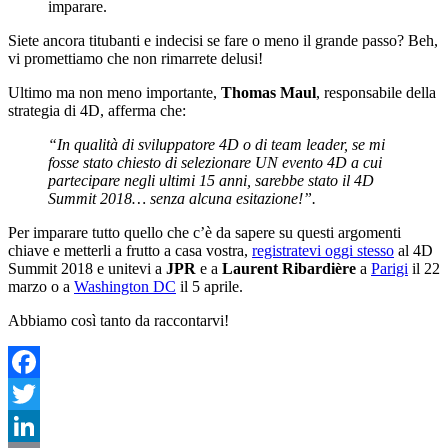
imparare.
Siete ancora titubanti e indecisi se fare o meno il grande passo? Beh,
vi promettiamo che non rimarrete delusi!
Ultimo ma non meno importante,
Thomas Maul
, responsabile della
strategia di 4D, afferma che:
“In qualità di sviluppatore 4D o di team leader, se mi
fosse stato chiesto di selezionare UN evento 4D a cui
partecipare negli ultimi 15 anni, sarebbe stato il 4D
Summit 2018… senza alcuna esitazione!”.
Per imparare tutto quello che c’è da sapere su questi argomenti
chiave e metterli a frutto a casa vostra,
registratevi oggi stesso
al 4D
Summit 2018 e unitevi a
JPR
e a
Laurent Ribardière
a
Parigi
il 22
marzo o a
Washington DC
il 5 aprile.
Abbiamo così tanto da raccontarvi!
Facebook
Twitter