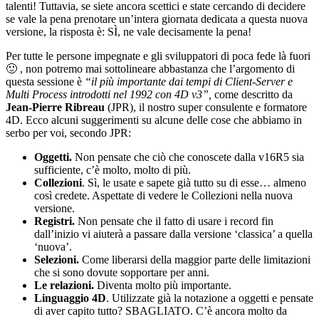
talenti! Tuttavia, se siete ancora scettici e state cercando di decidere
se vale la pena prenotare un’intera giornata dedicata a questa nuova
versione, la risposta è: SÌ, ne vale decisamente la pena!
Per tutte le persone impegnate e gli sviluppatori di poca fede là fuori
🙂 , non potremo mai sottolineare abbastanza che l’argomento di
questa sessione è
“il più importante dai tempi di Client-Server e
Multi Process introdotti nel 1992 con 4D v3”,
come descritto da
Jean-Pierre Ribreau
(JPR), il nostro super consulente e formatore
4D. Ecco alcuni suggerimenti su alcune delle cose che abbiamo in
serbo per voi, secondo JPR:
Oggetti.
Non pensate che ciò che conoscete dalla v16R5 sia
sufficiente, c’è molto, molto di più.
Collezioni
. Sì, le usate e sapete già tutto su di esse… almeno
così credete. Aspettate di vedere le Collezioni nella nuova
versione.
Registri.
Non pensate che il fatto di usare i record fin
dall’inizio vi aiuterà a passare dalla versione ‘classica’ a quella
‘nuova’.
Selezioni.
Come liberarsi della maggior parte delle limitazioni
che si sono dovute sopportare per anni.
Le relazioni.
Diventa molto più importante.
Linguaggio 4D
. Utilizzate già la notazione a oggetti e pensate
di aver capito tutto? SBAGLIATO. C’è ancora molto da