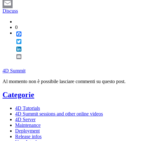
LinkedIn
Discuss
Email
0
Facebook
Twitter
LinkedIn
Email
4D Summit
Al momento non è possibile lasciare commenti su questo post.
Categorie
4D Tutorials
4D Summit sessions and other online videos
4D Server
Maintenance
Deployment
Release infos