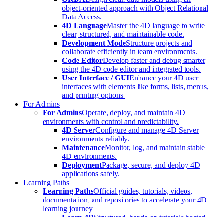
object-oriented approach with Object Relational
Data Access.
4D Language
Master the 4D language to write
clear, structured, and maintainable code.
Development Mode
Structure projects and
collaborate efficiently in team environments.
Code Editor
Develop faster and debug smarter
using the 4D code editor and integrated tools.
User Interface / GUI
Enhance your 4D user
interfaces with elements like forms, lists, menus,
and printing options.
For Admins
For Admins
Operate, deploy, and maintain 4D
environments with control and predictability.
4D Server
Configure and manage 4D Server
environments reliably.
Maintenance
Monitor, log, and maintain stable
4D environments.
Deployment
Package, secure, and deploy 4D
applications safely.
Learning Paths
Learning Paths
Official guides, tutorials, videos,
documentation, and repositories to accelerate your 4D
learning journey.