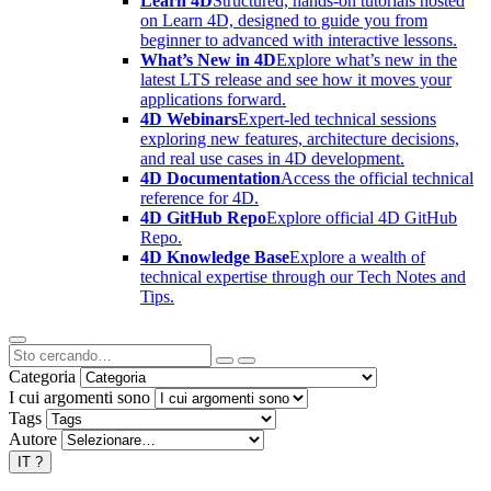
Learn 4D
Structured, hands-on tutorials hosted
on Learn 4D, designed to guide you from
beginner to advanced with interactive lessons.
What’s New in 4D
Explore what’s new in the
latest LTS release and see how it moves your
applications forward.
4D Webinars
Expert-led technical sessions
exploring new features, architecture decisions,
and real use cases in 4D development.
4D Documentation
Access the official technical
reference for 4D.
4D GitHub Repo
Explore official 4D GitHub
Repo.
4D Knowledge Base
Explore a wealth of
technical expertise through our Tech Notes and
Tips.
Categoria
I cui argomenti sono
Tags
Autore
IT
?