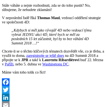
Stále váháte a nejste rozhodnuti, zda se do toho pustit? No,
slibujeme, že nebudete zklamáni!
V neposlední řadě říká
Thomas Maul
, vedoucí oddělení strategie
ve společnosti 4D:
„Kdybych si měl jako vývojář 4D nebo vedoucí týmu
vybrat JEDNU akci 4D, které bych se měl za
posledních 15 let zúčastnit, byl by to bez váhání 4D
Summit 2018 …!“
Chcete-li se o těchto klíčových tématech dozvědět vše, co je třeba, a
využít to doma,
zaregistrujte se ještě dnes
na 4D Summit 2018 a
připojte se k
JPR
a také k
Laurentu Ribardièrovi
buď 22. března
v
Paříži
, nebo 5. dubna ve
Washingtonu DC
.
Máme vám toho tolik co říct!
Facebook
Twitter
LinkedIn