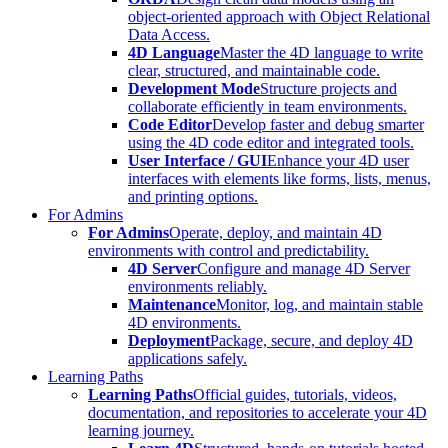
object-oriented approach with Object Relational
Data Access.
4D Language
Master the 4D language to write
clear, structured, and maintainable code.
Development Mode
Structure projects and
collaborate efficiently in team environments.
Code Editor
Develop faster and debug smarter
using the 4D code editor and integrated tools.
User Interface / GUI
Enhance your 4D user
interfaces with elements like forms, lists, menus,
and printing options.
For Admins
For Admins
Operate, deploy, and maintain 4D
environments with control and predictability.
4D Server
Configure and manage 4D Server
environments reliably.
Maintenance
Monitor, log, and maintain stable
4D environments.
Deployment
Package, secure, and deploy 4D
applications safely.
Learning Paths
Learning Paths
Official guides, tutorials, videos,
documentation, and repositories to accelerate your 4D
learning journey.