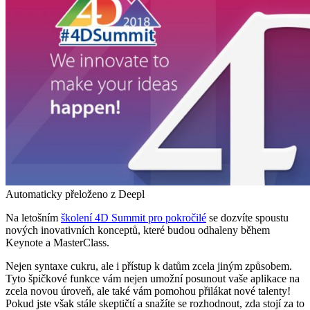
Automaticky přeloženo z Deepl
Na letošním
školení 4D Summit pro pokročilé
se dozvíte spoustu
nových inovativních konceptů, které budou odhaleny během
Keynote a MasterClass.
Nejen syntaxe cukru, ale i přístup k datům zcela jiným způsobem.
Tyto špičkové funkce vám nejen umožní posunout vaše aplikace na
zcela novou úroveň, ale také vám pomohou přilákat nové talenty!
Pokud jste však stále skeptičtí a snažíte se rozhodnout, zda stojí za to