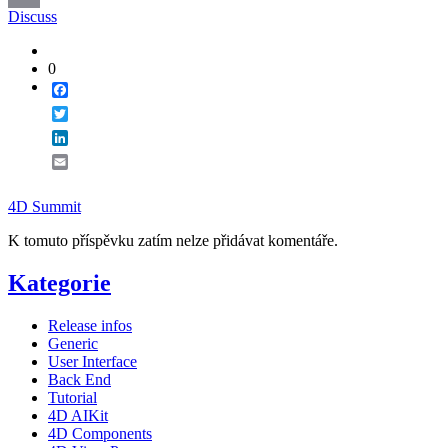
Discuss
Email
0
Facebook
Twitter
LinkedIn
Email
4D Summit
K tomuto příspěvku zatím nelze přidávat komentáře.
Kategorie
Release infos
Generic
User Interface
Back End
Tutorial
4D AIKit
4D Components