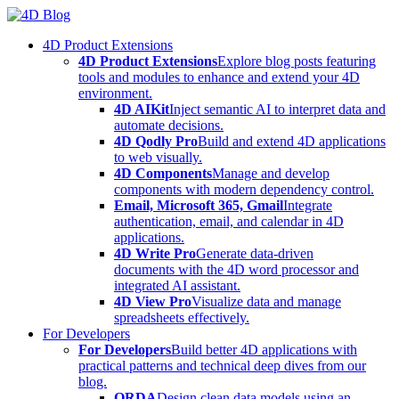
Skip
to
4D Product Extensions
content
4D Product Extensions
Explore blog posts featuring
tools and modules to enhance and extend your 4D
environment.
4D AIKit
Inject semantic AI to interpret data and
automate decisions.
4D Qodly Pro
Build and extend 4D applications
to web visually.
4D Components
Manage and develop
components with modern dependency control.
Email, Microsoft 365, Gmail
Integrate
authentication, email, and calendar in 4D
applications.
4D Write Pro
Generate data-driven
documents with the 4D word processor and
integrated AI assistant.
4D View Pro
Visualize data and manage
spreadsheets effectively.
For Developers
For Developers
Build better 4D applications with
practical patterns and technical deep dives from our
blog.
ORDA
Design clean data models using an