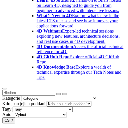
Learn 4D
Structured, hands-on tutorials hosted
on Learn 4D, designed to guide you from
beginner to advanced with interactive lessons.
What’s New in 4D
Explore what’s new in the
latest LTS release and see how it moves your
applications forward.
4D Webinars
Expert-led technical sessions
exploring new features, architecture decisions,
and real use cases in 4D development.
4D Documentation
Access the official technical
reference for 4D.
4D GitHub Repo
Explore official 4D GitHub
Repo.
4D Knowledge Base
Explore a wealth of
technical expertise through our Tech Notes and
Tips.
Kategorie
Kdo jsou jejich poddaní
Tagy
Autor
CS
?