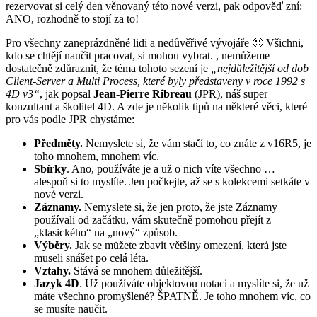
rezervovat si celý den věnovaný této nové verzi, pak odpověď zní:
ANO, rozhodně to stojí za to!
Pro všechny zaneprázdněné lidi a nedůvěřivé vývojáře 🙂 Všichni,
kdo se chtějí naučit pracovat, si mohou vybrat. , nemůžeme
dostatečně zdůraznit, že téma tohoto sezení je
„nejdůležitější od dob
Client-Server a Multi Process, které byly představeny v roce 1992 s
4D v3“
, jak popsal
Jean-Pierre Ribreau
(JPR), náš super
konzultant a školitel 4D. A zde je několik tipů na některé věci, které
pro vás podle JPR chystáme:
Předměty.
Nemyslete si, že vám stačí to, co znáte z v16R5, je
toho mnohem, mnohem víc.
Sbírky
. Ano, používáte je a už o nich víte všechno …
alespoň si to myslíte. Jen počkejte, až se s kolekcemi setkáte v
nové verzi.
Záznamy.
Nemyslete si, že jen proto, že jste Záznamy
používali od začátku, vám skutečně pomohou přejít z
„klasického“ na „nový“ způsob.
Výběry.
Jak se můžete zbavit většiny omezení, která jste
museli snášet po celá léta.
Vztahy.
Stává se mnohem důležitější.
Jazyk 4D
. Už používáte objektovou notaci a myslíte si, že už
máte všechno promyšlené? ŠPATNĚ. Je toho mnohem víc, co
se musíte naučit.