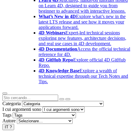
Learn 4D
Structured, hands-on tutorials hosted
on Learn 4D, designed to guide you from
beginner to advanced with interactive lessons.
What’s New in 4D
Explore what’s new in the
latest LTS release and see how it moves your
applications forward.
4D Webinars
Expert-led technical sessions
exploring new features, architecture decisions,
and real use cases in 4D development.
4D Documentation
Access the official technical
reference for 4D.
4D GitHub Repo
Explore official 4D GitHub
Repo.
4D Knowledge Base
Explore a wealth of
technical expertise through our Tech Notes and
Tips.
Categoria
I cui argomenti sono
Tags
Autore
IT
?