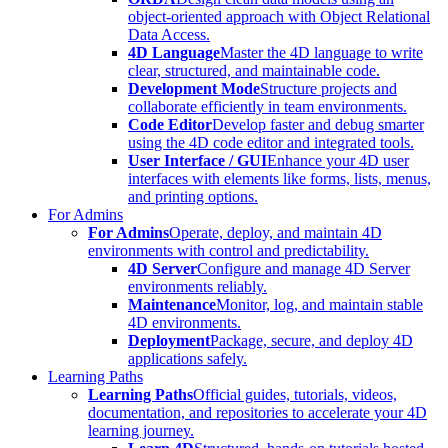
object-oriented approach with Object Relational
Data Access.
4D Language
Master the 4D language to write
clear, structured, and maintainable code.
Development Mode
Structure projects and
collaborate efficiently in team environments.
Code Editor
Develop faster and debug smarter
using the 4D code editor and integrated tools.
User Interface / GUI
Enhance your 4D user
interfaces with elements like forms, lists, menus,
and printing options.
For Admins
For Admins
Operate, deploy, and maintain 4D
environments with control and predictability.
4D Server
Configure and manage 4D Server
environments reliably.
Maintenance
Monitor, log, and maintain stable
4D environments.
Deployment
Package, secure, and deploy 4D
applications safely.
Learning Paths
Learning Paths
Official guides, tutorials, videos,
documentation, and repositories to accelerate your 4D
learning journey.