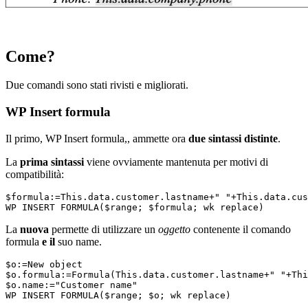
Come?
Due comandi sono stati rivisti e migliorati.
WP Insert formula
Il primo,
WP Insert formula,
, ammette ora
due sintassi distinte
.
La
prima sintassi
viene ovviamente mantenuta per motivi di
compatibilità:
$formula:=This.data.customer.lastname+" "+This.data.cus
WP INSERT FORMULA($range; $formula; wk replace)
La
nuova
permette di utilizzare un
oggetto
contenente il comando
formula
e il
suo
name
.
$o:=New object

$o.formula:=Formula(This.data.customer.lastname+" "+Thi
$o.name:="Customer name"

WP INSERT FORMULA($range; $o; wk replace)