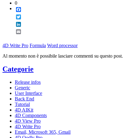
0
Facebook
Twitter
LinkedIn
Email
4D Write Pro
Formula
Word processor
Al momento non è possibile lasciare commenti su questo post.
Categorie
Release infos
Generic
User Interface
Back End
Tutorial
4D AIKit
4D Components
4D View Pro
4D Write Pro
Email, Microsoft 365, Gmail
4D Qodly Pro