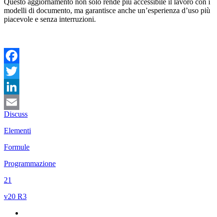
Questo aggiornamento non solo rende più accessibile il lavoro con i
modelli di documento, ma garantisce anche un’esperienza d’uso più
piacevole e senza interruzioni.
Facebook
Twitter
LinkedIn
Discuss
Email
Elementi
Formule
Programmazione
21
v20 R3