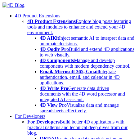
Skip
to
4D Product Extensions
content
4D Product Extensions
Explore blog posts featuring
tools and modules to enhance and extend your 4D
environment.
4D AIKit
Inject semantic AI to interpret data and
automate decisions.
4D Qodly Pro
Build and extend 4D applications
to web visually.
4D Components
Manage and develop
components with modern dependency control.
Email, Microsoft 365, Gmail
Integrate
authentication, email, and calendar in 4D
applications.
4D Write Pro
Generate data-driven
documents with the 4D word processor and
integrated AI assistant.
4D View Pro
Visualize data and manage
spreadsheets effectively.
For Developers
For Developers
Build better 4D applications with
practical patterns and technical deep dives from our
blog.
ORDA
Design clean data models using an