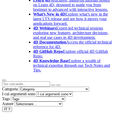
Learn 4D
Structured, hands-on tutorials hosted
on Learn 4D, designed to guide you from
beginner to advanced with interactive lessons.
What’s New in 4D
Explore what’s new in the
latest LTS release and see how it moves your
applications forward.
4D Webinars
Expert-led technical sessions
exploring new features, architecture decisions,
and real use cases in 4D development.
4D Documentation
Access the official technical
reference for 4D.
4D GitHub Repo
Explore official 4D GitHub
Repo.
4D Knowledge Base
Explore a wealth of
technical expertise through our Tech Notes and
Tips.
Categoria
I cui argomenti sono
Tags
Autore
IT
?