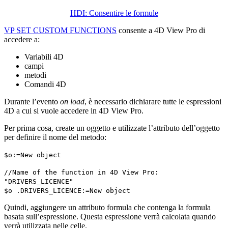
HDI: Consentire le formule
VP SET CUSTOM FUNCTIONS
consente a 4D View Pro di
accedere a:
Variabili 4D
campi
metodi
Comandi 4D
Durante l’evento
on load
, è necessario dichiarare tutte le espressioni
4D a cui si vuole accedere in 4D View Pro.
Per prima cosa, create un oggetto e utilizzate l’attributo dell’oggetto
per definire il nome del metodo:
$o
:=
New object
//Name of the function in 4D View Pro:
"
DRIVERS_LICENCE
"
$o
.
DRIVERS_LICENCE
:=
New object
Quindi, aggiungere un attributo
formula
che contenga la formula
basata sull’espressione. Questa espressione verrà calcolata quando
verrà utilizzata nelle celle.