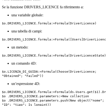
Se la funzione
DRIVERS_LICENCE
fa riferimento a:
una variabile globale:
$o
.
DRIVERS_LICENCE
.
formula
:=
Formula
(
DriverLicence
)
una tabella di campi:
$o
.
DRIVERS_LICENCE
.
formula
:=
Formula
([
Users
]
DriverLicenc
un metodo:
$o
.
DRIVERS_LICENCE
.
formula
:=
Formula
(
DriverLicenceState
)
un comando 4D:
$o
.
LICENZA_DI_GUIDA
:=
Formula
(
Choose
(
DriverLicence
;
"Obtained"; "Failed"))
un’espressione 4D:
$o
.
DRIVERS_LICENCE
.
formula
:=
Formula
(
ds
.
Users
.
get
(
$1
).
Dr
$o
.
DRIVERS_LICENCE
.
parameters
:=
New collection
$o
.
DRIVERS_LICENCE
.
parameters
.
push
(
New object
("nome";
"ID"; "tipo";
Is longint
))