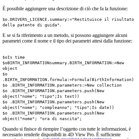
È possibile aggiungere una descrizione di ciò che fa la funzione:
$o
.
DRIVERS_LICENCE
.
summary
:="Restituisce il risultato
.
della patente di guida"
E se si fa riferimento a un metodo, si possono aggiungere alcuni
parametri come il nome e il tipo dei parametri attesi dalla funzione:
$o
Is time
$o
BIRTH_INFORMATION
summary
.
BIRTH_INFORMATION
:=
New
object
$o
.
BIRTH_INFORMATION
.
formula
:=
Formula
(
BirthInformation
)
$o
.
BIRTH_INFORMATION
.
parameters
:=
New collection
$o
.
BIRTH_INFORMATION
.
parameters
.
push
(
New
object
("nome"; "tipo";
Is text
))
$o
.
BIRTH_INFORMATION
.
parameters
.
push
(
New
object
("nome"; "compleanno"; "tipo";
Is date
))
$o
.
BIRTH_INFORMATION
.
parameters
.
push
(
New
object
("nome"; "ora di nascita";
Quando si finisce di riempire l’oggetto con tutte le informazioni, è
necessario renderle disponibili in 4D View Pro. È sufficiente