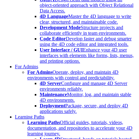
object-oriented approach with Object Relational
Data Access.
4D Language
Master the 4D language to write
clear, structured, and maintainable code.
Development Mode
Structure projects and
collaborate efficiently in team environments.
Code Editor
Develop faster and debug smarter
using the 4D code editor and integrated tools.
User Interface / GUI
Enhance your 4D user
interfaces with elements like forms, lists, menus,
and printing options.
For Admins
For Admins
Operate, deploy, and maintain 4D
environments with control and predictability.
4D Server
Configure and manage 4D Server
environments reliably.
Maintenance
Monitor, log, and maintain stable
4D environments.
Deployment
Package, secure, and deploy 4D
applications safely.
Learning Paths
Learning Paths
Official guides, tutorials, videos,
documentation, and repositories to accelerate your 4D
learning journey.