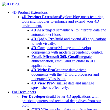
Skip
to
4D Product Extensions
content
4D Product Extensions
Explore blog posts featuring
tools and modules to enhance and extend your 4D
environment.
4D AIKit
Inject semantic AI to interpret data and
automate decisions.
4D Qodly Pro
Build and extend 4D applications
to web visually.
4D Components
Manage and develop
components with modern dependency control.
Email, Microsoft 365, Gmail
Integrate
authentication, email, and calendar in 4D
applications.
4D Write Pro
Generate data-driven
documents with the 4D word processor and
integrated AI assistant.
4D View Pro
Visualize data and manage
spreadsheets effectively.
For Developers
For Developers
Build better 4D applications with
practical patterns and technical deep dives from our
blog.
ORDA
Design clean data models using an