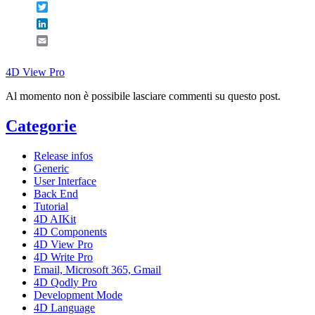
Twitter
LinkedIn
Email
4D View Pro
Al momento non è possibile lasciare commenti su questo post.
Categorie
Release infos
Generic
User Interface
Back End
Tutorial
4D AIKit
4D Components
4D View Pro
4D Write Pro
Email, Microsoft 365, Gmail
4D Qodly Pro
Development Mode
4D Language