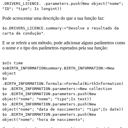
.
DRIVERS_LICENCE
. .
parameters
.
push
(
New object
("nome";
"ID"; "tipo";
Is longint
))
Pode acrescentar uma descrição do que a sua função faz:
$o
.
DRIVERS_LICENCE
.
summary
:="Devolve o resultado da
.
carta de condução"
E se se referir a um método, pode adicionar alguns parâmetros como
o nome e o tipo dos parâmetros esperados pela sua função:
$o
Is time
$o
BIRTH_INFORMATION
summary
.
BIRTH_INFORMATION
:=
New
object
$o
.
BIRTH_INFORMATION
.
formula
:=
Formula
(
BirthInformation
)
$o
.
BIRTH_INFORMATION
.
parameters
:=
New collection
$o
.
BIRTH_INFORMATION
.
parameters
.
push
(
New
object
("nome"; "nome"; "tipo";
Is text
))
$o
.
BIRTH_INFORMATION
.
parameters
.
push
(
New
object
("nome"; "data de nascimento"; "tipo";
Is date
))
$o
.
BIRTH_INFORMATION
.
parameters
.
push
(
New
object
("nome"; "hora de nascimento";