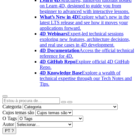
Learn 4D
Structured, hands-on tutorials hosted
on Learn 4D, designed to guide you from
beginner to advanced with interactive lessons.
What’s New in 4D
Explore what’s new in the
latest LTS release and see how it moves your
applications forward.
4D Webinars
Expert-led technical sessions
exploring new features, architecture decisions,
and real use cases in 4D development.
4D Documentation
Access the official technical
reference for 4D.
4D GitHub Repo
Explore official 4D GitHub
Repo.
4D Knowledge Base
Explore a wealth of
technical expertise through our Tech Notes and
Tips.
Categoria
Cujos temas são
O Tags
Autor
PT
?