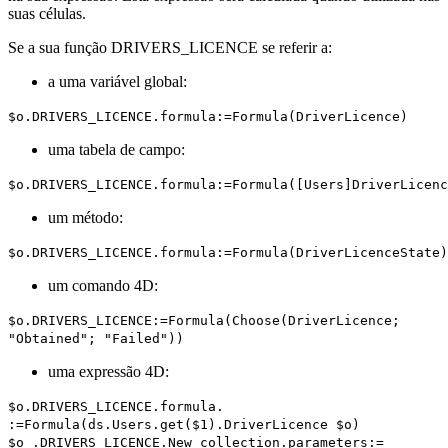
suas células.
Se a sua função
DRIVERS_LICENCE
se referir a:
a uma variável global:
$o
.
DRIVERS_LICENCE
.
formula
:=
Formula
(
DriverLicence
)
uma tabela de campo:
$o
.
DRIVERS_LICENCE
.
formula
:=
Formula
([
Users
]
DriverLicenc
um método:
$o
.
DRIVERS_LICENCE
.
formula
:=
Formula
(
DriverLicenceState
)
um comando 4D:
$o
.
DRIVERS_LICENCE
:=
Formula
(
Choose
(
DriverLicence
;
"Obtained"; "Failed"))
uma expressão 4D:
$o
.
DRIVERS_LICENCE
.
formula
.
:=
Formula
(
ds
.
Users
.
get
(
$1
).
DriverLicence
$o
)
$o
.
DRIVERS_LICENCE
.
New collection
.
parameters
:=