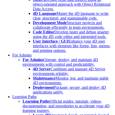
object-oriented approach with Object Relational
Data Access.
4D Language
Master the 4D language to write
clear, structured, and maintainable code.
Development Mode
Structure projects and
collaborate efficiently in team environments.
Code Editor
Develop faster and debug smarter
using the 4D code editor and integrated tools.
User Interface / GUI
Enhance your 4D user
interfaces with elements like forms, lists, menus,
and printing options.
For Admins
For Admins
Operate, deploy, and maintain 4D
environments with control and predictability.
4D Server
Configure and manage 4D Server
environments reliably.
Maintenance
Monitor, log, and maintain stable
4D environments.
Deployment
Package, secure, and deploy 4D
applications safely.
Learning Paths
Learning Paths
Official guides, tutorials, videos,
documentation, and repositories to accelerate your 4D
learning journey.