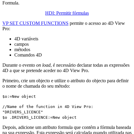
Formula
.
HDI: Permitir fórmulas
VP SET CUSTOM FUNCTIONS
permite o acesso ao 4D View
Pro:
4D variáveis
campos
métodos
Comandos 4D
Durante o evento
on load
, é necessário declarar todas as expressões
4D a que se pretende aceder no 4D View Pro.
Primeiro, crie um objecto e utilize o atributo do objecto para definir
o nome de chamada do seu método:
$o
:=
New object
//Name of the function in 4D View Pro:
"
DRIVERS_LICENCE
"
$o
.
DRIVERS_LICENCE
:=
New object
Depois, adicione um atributo
formula
que contém a fórmula baseada
na sua expressão. Esta expressão será calculada quando utilizada nas