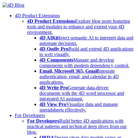
Skip
to
4D Product Extensions
content
4D Product Extensions
Explore blog posts featuring
tools and modules to enhance and extend your 4D
environment.
4D AIKit
Inject semantic AI to interpret data and
automate decisions.
4D Qodly Pro
Build and extend 4D applications
to web visually.
4D Components
Manage and develop
components with modern dependency control.
Email, Microsoft 365, Gmail
Integrate
authentication, email, and calendar in 4D
applications.
4D Write Pro
Generate data-driven
documents with the 4D word processor and
integrated AI assistant.
4D View Pro
Visualize data and manage
spreadsheets effectively.
For Developers
For Developers
Build better 4D applications with
practical patterns and technical deep dives from our
blog.
ORDA
Design clean data models using an