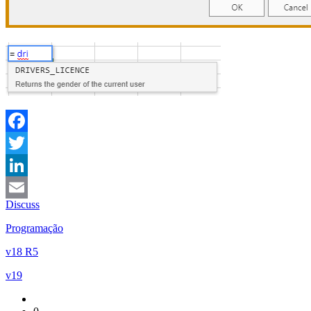
Facebook
Twitter
LinkedIn
Discuss
Email
Programação
v18 R5
v19