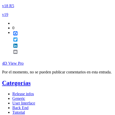
v18 R5
v19
0
Facebook
Twitter
LinkedIn
Email
4D View Pro
Por el momento, no se pueden publicar comentarios en esta entrada.
Categorías
Release infos
Generic
User Interface
Back End
Tutorial