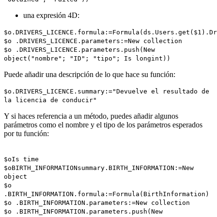
una expresión 4D:
$o
.
DRIVERS_LICENCE
.
formula
:=
Formula
(
ds
.
Users
.
get
(
$1
).
Dr
$o
.
DRIVERS_LICENCE
.
parameters
:=
New collection
$o
.
DRIVERS_LICENCE
.
parameters
.
push
(
New
object
("nombre"; "ID"; "tipo";
Is longint
))
Puede añadir una descripción de lo que hace su función:
$o
.
DRIVERS_LICENCE
.
summary
:="Devuelve el resultado de
la licencia de conducir"
Y si haces referencia a un método, puedes añadir algunos
parámetros como el nombre y el tipo de los parámetros esperados
por tu función:
$o
Is time
$o
BIRTH_INFORMATION
summary
.
BIRTH_INFORMATION
:=
New
object
$o
.
BIRTH_INFORMATION
.
formula
:=
Formula
(
BirthInformation
)
$o
.
BIRTH_INFORMATION
.
parameters
:=
New collection
$o
.
BIRTH_INFORMATION
.
parameters
.
push
(
New