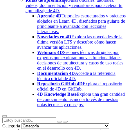
Rutas de aprendizaje
Guías oficiales, tutoriales,
videos, documentación y repositorios para acelerar tu
aprendizaje de 4D.
Aprende 4D
Tutoriales estructurados y prácticos
alojados en Learn 4D, diseñados para guiarte de
principiante a avanzado con lecciones
interactivas.
Novedades en 4D
Explora las novedades de la
última versión LTS y descubre cómo hacen
avanzar tus aplicaciones.
Webinars 4D
Sesiones técnicas dirigidas por
expertos que exploran nuevas funcionalidades,
decisiones de arquitectura y casos de uso reales
en el desarrollo con 4D.
Documentación 4D
Accede a la referencia
técnica oficial de 4D.
Repositorio GitHub 4D
Explora el repositorio
oficial de 4D en GitHub.
4D Knowledge Base
Explora una gran cantidad
de conocimiento técnico a través de nuestras
notas técnicas y consejos.
Categoría