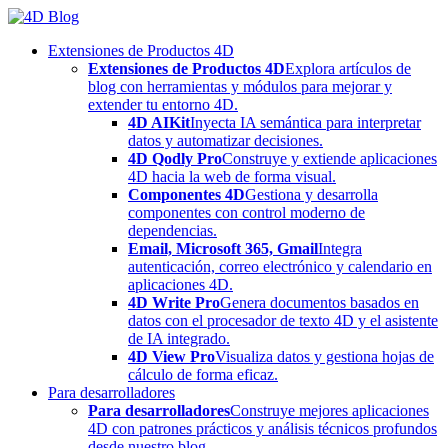
Skip
to
Extensiones de Productos 4D
content
Extensiones de Productos 4D
Explora artículos de
blog con herramientas y módulos para mejorar y
extender tu entorno 4D.
4D AIKit
Inyecta IA semántica para interpretar
datos y automatizar decisiones.
4D Qodly Pro
Construye y extiende aplicaciones
4D hacia la web de forma visual.
Componentes 4D
Gestiona y desarrolla
componentes con control moderno de
dependencias.
Email, Microsoft 365, Gmail
Integra
autenticación, correo electrónico y calendario en
aplicaciones 4D.
4D Write Pro
Genera documentos basados en
datos con el procesador de texto 4D y el asistente
de IA integrado.
4D View Pro
Visualiza datos y gestiona hojas de
cálculo de forma eficaz.
Para desarrolladores
Para desarrolladores
Construye mejores aplicaciones
4D con patrones prácticos y análisis técnicos profundos
desde nuestro blog.