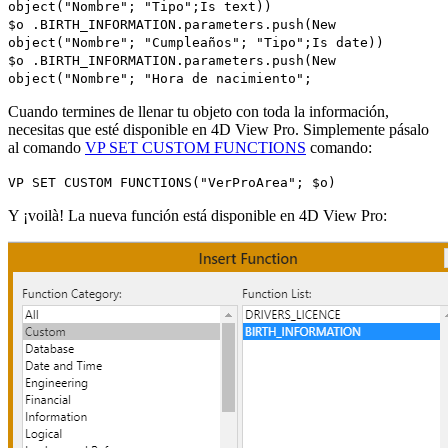
object
("Nombre"; "Tipo";
Is text
))
$o
.
BIRTH_INFORMATION
.
parameters
.
push
(
New
object
("Nombre"; "Cumpleaños"; "Tipo";
Is date
))
$o
.
BIRTH_INFORMATION
.
parameters
.
push
(
New
object
("Nombre"; "Hora de nacimiento";
Cuando termines de llenar tu objeto con toda la información,
necesitas que esté disponible en 4D View Pro. Simplemente pásalo
al comando
VP SET CUSTOM FUNCTIONS
comando:
VP SET CUSTOM FUNCTIONS
("VerProArea";
$o
)
Y ¡voilà! La nueva función está disponible en 4D View Pro: