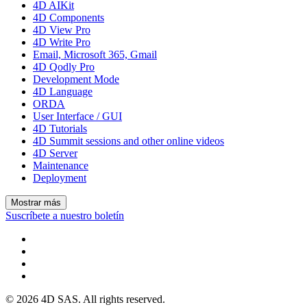
4D AIKit
4D Components
4D View Pro
4D Write Pro
Email, Microsoft 365, Gmail
4D Qodly Pro
Development Mode
4D Language
ORDA
User Interface / GUI
4D Tutorials
4D Summit sessions and other online videos
4D Server
Maintenance
Deployment
Mostrar más
Suscríbete a nuestro boletín
© 2026 4D SAS. All rights reserved.