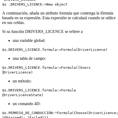
$o
.
DRIVERS_LICENCE
:=
New object
A continuación, añada un atributo
formula
que contenga la fórmula
basada en su expresión. Esta expresión se calculará cuando se utilice
en sus celdas.
Si su función
DRIVERS_LICENCE
se refiere a
una variable global:
$o
.
DRIVERS_LICENCE
.
formula
:=
Formula
(
DriverLicence
)
una tabla de campo:
$o
.
DRIVERS_LICENCE
.
formula
:=
Formula
([
Users
]
DriverLicence)
un método:
$o
.
DRIVERS_LICENCE
.
formula
:=
Formula
(
DriverLicenceState
)
un comando 4D:
=
$o
.
PERMISO_DE_CONDUCCIÓN
:
Formula
(
Choose
(
DriverLicence
"Obtained"; "Failed"))