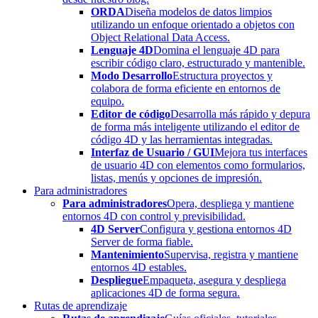
ORDA
Diseña modelos de datos limpios
utilizando un enfoque orientado a objetos con
Object Relational Data Access.
Lenguaje 4D
Domina el lenguaje 4D para
escribir código claro, estructurado y mantenible.
Modo Desarrollo
Estructura proyectos y
colabora de forma eficiente en entornos de
equipo.
Editor de código
Desarrolla más rápido y depura
de forma más inteligente utilizando el editor de
código 4D y las herramientas integradas.
Interfaz de Usuario / GUI
Mejora tus interfaces
de usuario 4D con elementos como formularios,
listas, menús y opciones de impresión.
Para administradores
Para administradores
Opera, despliega y mantiene
entornos 4D con control y previsibilidad.
4D Server
Configura y gestiona entornos 4D
Server de forma fiable.
Mantenimiento
Supervisa, registra y mantiene
entornos 4D estables.
Despliegue
Empaqueta, asegura y despliega
aplicaciones 4D de forma segura.
Rutas de aprendizaje