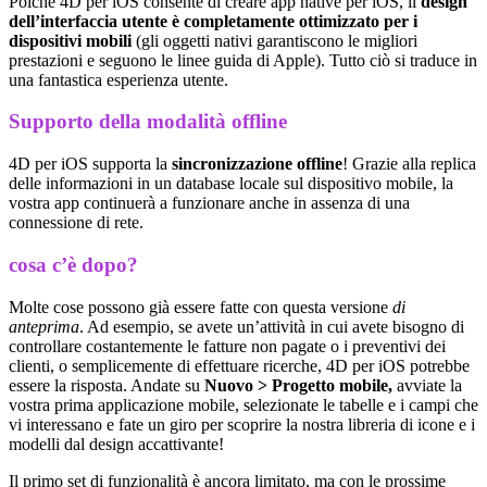
Poiché 4D per iOS consente di creare app native per iOS, il
design
dell’interfaccia utente è completamente ottimizzato per i
dispositivi mobili
(gli oggetti nativi garantiscono le migliori
prestazioni e seguono le linee guida di Apple). Tutto ciò si traduce in
una fantastica esperienza utente.
Supporto della modalità offline
4D per iOS supporta la
sincronizzazione offline
! Grazie alla replica
delle informazioni in un database locale sul dispositivo mobile, la
vostra app continuerà a funzionare anche in assenza di una
connessione di rete.
cosa c’è dopo?
Molte cose possono già essere fatte con questa versione
di
anteprima
. Ad esempio, se avete un’attività in cui avete bisogno di
controllare costantemente le fatture non pagate o i preventivi dei
clienti, o semplicemente di effettuare ricerche, 4D per iOS potrebbe
essere la risposta. Andate su
Nuovo > Progetto mobile,
avviate la
vostra prima applicazione mobile, selezionate le tabelle e i campi che
vi interessano e fate un giro per scoprire la nostra libreria di icone e i
modelli dal design accattivante!
Il primo set di funzionalità è ancora limitato, ma con le prossime