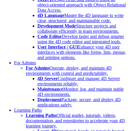
object-oriented approach with Object Relational
Data Access.
4D Language
Master the 4D language to write
clear, structured, and maintainable code.
Development Mode
Structure projects and
collaborate efficiently in team environments.
Code Editor
Develop faster and debug smarter
using the 4D code editor and integrated tools.
User Interface / GUI
Enhance your 4D user
interfaces with elements like forms, lists, menus,
and printing options.
For Admins
For Admins
Operate, deploy, and maintain 4D
environments with control and predictability.
4D Server
Configure and manage 4D Server
environments reliably.
Maintenance
Monitor, log, and maintain stable
4D environments.
Deployment
Package, secure, and deploy 4D
applications safely.
Learning Paths
Learning Paths
Official guides, tutorials, videos,
documentation, and repositories to accelerate your 4D
learning journey.