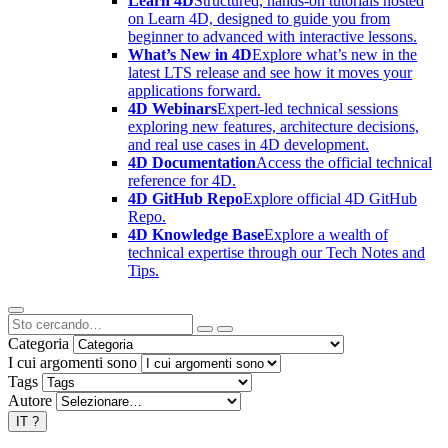
Learn 4D
Structured, hands-on tutorials hosted
on Learn 4D, designed to guide you from
beginner to advanced with interactive lessons.
What’s New in 4D
Explore what’s new in the
latest LTS release and see how it moves your
applications forward.
4D Webinars
Expert-led technical sessions
exploring new features, architecture decisions,
and real use cases in 4D development.
4D Documentation
Access the official technical
reference for 4D.
4D GitHub Repo
Explore official 4D GitHub
Repo.
4D Knowledge Base
Explore a wealth of
technical expertise through our Tech Notes and
Tips.
Categoria
I cui argomenti sono
Tags
Autore
IT
?