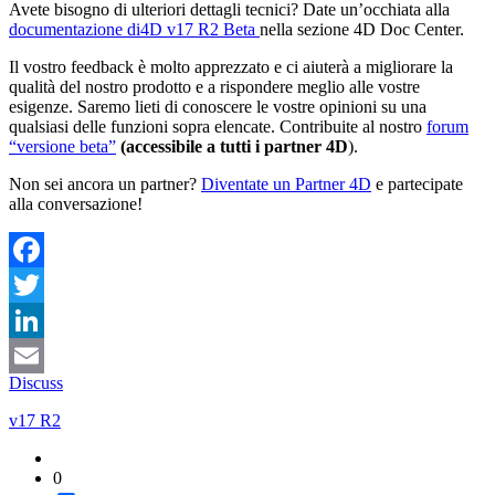
Avete bisogno di ulteriori dettagli tecnici? Date un’occhiata alla
documentazione di
4D v17 R2 Beta
nella sezione
4D Doc Center.
Il vostro feedback è molto apprezzato e ci aiuterà a migliorare la
qualità del nostro prodotto e a rispondere meglio alle vostre
esigenze. Saremo lieti di conoscere le vostre opinioni su una
qualsiasi delle funzioni sopra elencate. Contribuite al nostro
forum
“versione beta”
(accessibile a tutti i partner 4D
).
Non sei ancora un partner?
Diventate un Partner 4D
e partecipate
alla conversazione!
Facebook
Twitter
LinkedIn
Discuss
Email
v17 R2
0