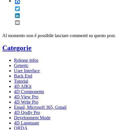
Facebook
Twitter
LinkedIn
Email
Al momento non è possibile lasciare commenti su questo post.
Categorie
Release infos
Generic
User Interface
Back End
Tutorial
4D AIKit
4D Components
4D View Pro
4D Write Pro
Email, Microsoft 365, Gmail
4D Qodly Pro
Development Mode
4D Language
ORDA