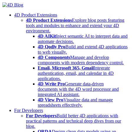
Skip
to
4D Product Extensions
content
4D Product Extensions
Explore blog posts featuring
tools and modules to enhance and extend your 4D
environment.
4D AIKit
Inject semantic AI to interpret data and
automate decisions.
4D Qodly Pro
Build and extend 4D applications
to web visually.
4D Components
Manage and develop
components with modern dependency control.
Email, Microsoft 365, Gmail
Integrate
authentication, email, and calendar in 4D
applications.
4D Write Pro
Generate data-driven
documents with the 4D word processor and
integrated AI assistant.
4D View Pro
Visualize data and manage
spreadsheets effectively.
For Developers
For Developers
Build better 4D applications with
practical patterns and technical deep dives from our
blog.
ORDA
Design clean data models using an