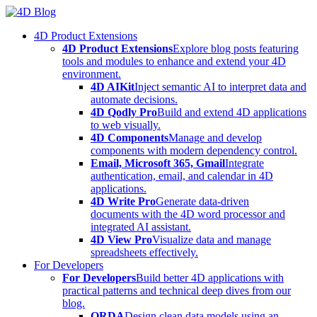
Skip
to
4D Product Extensions
content
4D Product Extensions
Explore blog posts featuring
tools and modules to enhance and extend your 4D
environment.
4D AIKit
Inject semantic AI to interpret data and
automate decisions.
4D Qodly Pro
Build and extend 4D applications
to web visually.
4D Components
Manage and develop
components with modern dependency control.
Email, Microsoft 365, Gmail
Integrate
authentication, email, and calendar in 4D
applications.
4D Write Pro
Generate data-driven
documents with the 4D word processor and
integrated AI assistant.
4D View Pro
Visualize data and manage
spreadsheets effectively.
For Developers
For Developers
Build better 4D applications with
practical patterns and technical deep dives from our
blog.
ORDA
Design clean data models using an