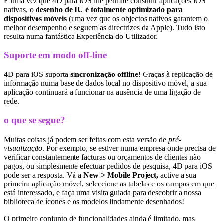
E uma vez que 4D para iOS lhe permite construir aplicações iOS
nativas, o
desenho de IU é totalmente optimizado para
dispositivos móveis
(uma vez que os objectos nativos garantem o
melhor desempenho e seguem as directrizes da Apple). Tudo isto
resulta numa fantástica Experiência do Utilizador.
Suporte em modo off-line
4D para iOS suporta
sincronização offline
! Graças à replicação de
informação numa base de dados local no dispositivo móvel, a sua
aplicação continuará a funcionar na ausência de uma ligação de
rede.
o que se segue?
Muitas coisas já podem ser feitas com esta versão de
pré-
visualização
. Por exemplo, se estiver numa empresa onde precisa de
verificar constantemente facturas ou orçamentos de clientes não
pagos, ou simplesmente efectuar pedidos de pesquisa, 4D para iOS
pode ser a resposta. Vá a
New > Mobile Project,
active a sua
primeira aplicação móvel, seleccione as tabelas e os campos em que
está interessado, e faça uma visita guiada para descobrir a nossa
biblioteca de ícones e os modelos lindamente desenhados!
O primeiro conjunto de funcionalidades ainda é limitado, mas