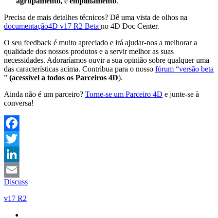
agrupamento,
e
empilhamento
.
Precisa de mais detalhes técnicos? Dê uma vista de olhos na
documentação
4D v17 R2 Beta
no
4D Doc Center.
O seu feedback é muito apreciado e irá ajudar-nos a melhorar a
qualidade dos nossos produtos e a servir melhor as suas
necessidades. Adoraríamos ouvir a sua opinião sobre qualquer uma
das características acima. Contribua para o nosso
fórum “versão beta
”
(acessível a todos os Parceiros 4D
).
Ainda não é um parceiro?
Torne-se um Parceiro 4D
e junte-se à
conversa!
Facebook
Twitter
LinkedIn
Discuss
Email
v17 R2