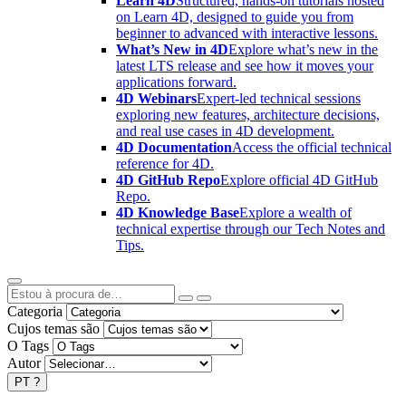
Learn 4D
Structured, hands-on tutorials hosted
on Learn 4D, designed to guide you from
beginner to advanced with interactive lessons.
What’s New in 4D
Explore what’s new in the
latest LTS release and see how it moves your
applications forward.
4D Webinars
Expert-led technical sessions
exploring new features, architecture decisions,
and real use cases in 4D development.
4D Documentation
Access the official technical
reference for 4D.
4D GitHub Repo
Explore official 4D GitHub
Repo.
4D Knowledge Base
Explore a wealth of
technical expertise through our Tech Notes and
Tips.
Categoria
Cujos temas são
O Tags
Autor
PT
?