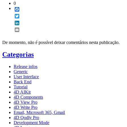
0
Facebook
Twitter
LinkedIn
Email
De momento, não é possível deixar comentários nesta publicação.
Categorias
Release infos
Generic
User Interface
Back End
Tutorial
4D AIKit
4D Components
4D View Pro
4D Write Pro
Email, Microsoft 365, Gmail
4D Qodly Pro
Development Mode