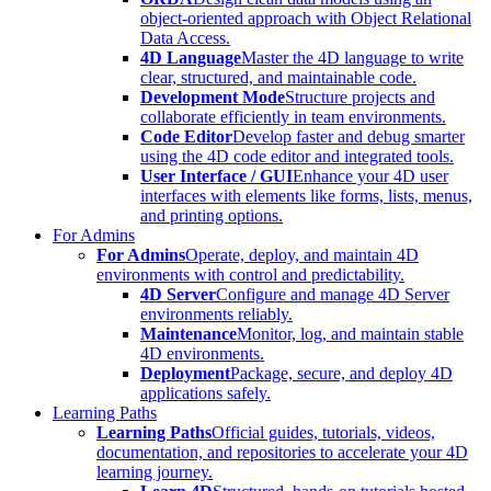
object-oriented approach with Object Relational
Data Access.
4D Language
Master the 4D language to write
clear, structured, and maintainable code.
Development Mode
Structure projects and
collaborate efficiently in team environments.
Code Editor
Develop faster and debug smarter
using the 4D code editor and integrated tools.
User Interface / GUI
Enhance your 4D user
interfaces with elements like forms, lists, menus,
and printing options.
For Admins
For Admins
Operate, deploy, and maintain 4D
environments with control and predictability.
4D Server
Configure and manage 4D Server
environments reliably.
Maintenance
Monitor, log, and maintain stable
4D environments.
Deployment
Package, secure, and deploy 4D
applications safely.
Learning Paths
Learning Paths
Official guides, tutorials, videos,
documentation, and repositories to accelerate your 4D
learning journey.