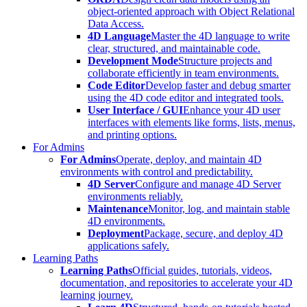
object-oriented approach with Object Relational
Data Access.
4D Language
Master the 4D language to write
clear, structured, and maintainable code.
Development Mode
Structure projects and
collaborate efficiently in team environments.
Code Editor
Develop faster and debug smarter
using the 4D code editor and integrated tools.
User Interface / GUI
Enhance your 4D user
interfaces with elements like forms, lists, menus,
and printing options.
For Admins
For Admins
Operate, deploy, and maintain 4D
environments with control and predictability.
4D Server
Configure and manage 4D Server
environments reliably.
Maintenance
Monitor, log, and maintain stable
4D environments.
Deployment
Package, secure, and deploy 4D
applications safely.
Learning Paths
Learning Paths
Official guides, tutorials, videos,
documentation, and repositories to accelerate your 4D
learning journey.