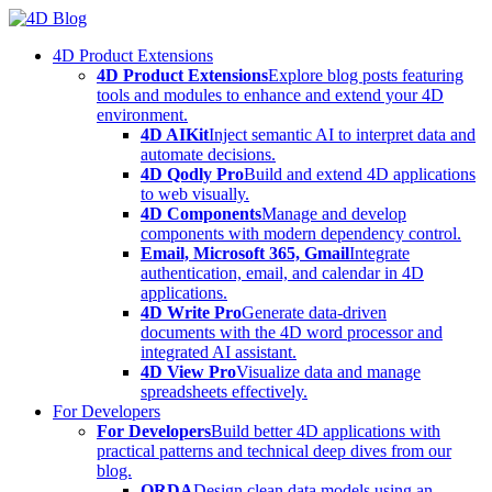
Skip
to
4D Product Extensions
content
4D Product Extensions
Explore blog posts featuring
tools and modules to enhance and extend your 4D
environment.
4D AIKit
Inject semantic AI to interpret data and
automate decisions.
4D Qodly Pro
Build and extend 4D applications
to web visually.
4D Components
Manage and develop
components with modern dependency control.
Email, Microsoft 365, Gmail
Integrate
authentication, email, and calendar in 4D
applications.
4D Write Pro
Generate data-driven
documents with the 4D word processor and
integrated AI assistant.
4D View Pro
Visualize data and manage
spreadsheets effectively.
For Developers
For Developers
Build better 4D applications with
practical patterns and technical deep dives from our
blog.
ORDA
Design clean data models using an