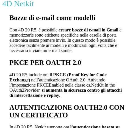
4D Netkit
Bozze di e-mail come modelli
Con 4D 20 R5, è possibile
creare bozze di e-mail in Gmail
e
memorizzarle sotto etichette specifiche nella casella di posta
elettronica senza premere invio. In questo modo è possibile
accedere facilmente ai modelli e modificarli ogni volta che è
necessario inviare un’e-mail simile.
PKCE PER OAUTH 2.0
4D 20 R5 include ora il
PKCE (Proof Key for Code
Exchange)
nell’autenticazione OAuth 2.0. Attivando
l’impostazione PKCEEnabled nella classe cs.NetKit.In the
OAuth2Provider,
si aumenta la sicurezza contro gli attacchi
di intercettazione e replay
.
AUTENTICAZIONE OAUTH2.0 CON
UN CERTIFICATO
In 4D 20 R5, Netkit supporta ora
l’autenticazione basata su