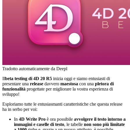
Tradotto automaticamente da Deepl
Il
beta testing di 4D 20 R5
inizia oggi e siamo entusiasti di
presentare una
release
davvero
maestosa
con una
pletora di
funzionalità
progettate per migliorare la vostra esperienza di
sviluppo!
Esploriamo tutte le entusiasmanti caratteristiche che questa release
ha in serbo per voi:
In
4D Write Pro
è ora possibile
avvolgere il testo intorno a
immagini e caselle di testo
, le tabelle
non sono più limitate
a 1000
righe e, grazie a un nuovo attributo, è possibile