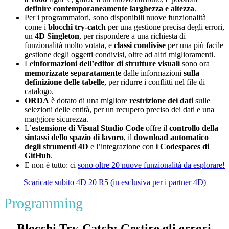
definire contemporaneamente larghezza e altezza
.
Per i programmatori, sono disponibili nuove funzionalità
come i
blocchi try-catch
per una gestione precisa degli errori,
un
4D Singleton
, per rispondere a una richiesta di
funzionalità molto votata, e
classi condivise
per una più facile
gestione degli oggetti condivisi, oltre ad altri miglioramenti.
Le
informazioni dell’editor di strutture visuali
sono ora
memorizzate separatamente
dalle informazioni
sulla
definizione delle tabelle
, per ridurre i conflitti nel file di
catalogo.
ORDA
è dotato di una migliore
restrizione dei dati
sulle
selezioni delle entità, per un recupero preciso dei dati e una
maggiore sicurezza.
L’
estensione di Visual Studio Code
offre il
controllo della
sintassi dello spazio di lavoro
, il
download automatico
degli strumenti 4D
e l’integrazione con
i Codespaces di
GitHub
.
E non è tutto: ci
sono oltre 20 nuove funzionalità da esplorare!
Scaricate subito 4D 20 R5 (in esclusiva per i partner 4D)
Programming
Blocchi Try-Catch: Gestire gli errori