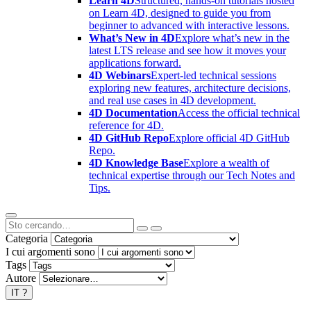
Learn 4D
Structured, hands-on tutorials hosted
on Learn 4D, designed to guide you from
beginner to advanced with interactive lessons.
What’s New in 4D
Explore what’s new in the
latest LTS release and see how it moves your
applications forward.
4D Webinars
Expert-led technical sessions
exploring new features, architecture decisions,
and real use cases in 4D development.
4D Documentation
Access the official technical
reference for 4D.
4D GitHub Repo
Explore official 4D GitHub
Repo.
4D Knowledge Base
Explore a wealth of
technical expertise through our Tech Notes and
Tips.
Categoria
I cui argomenti sono
Tags
Autore
IT
?