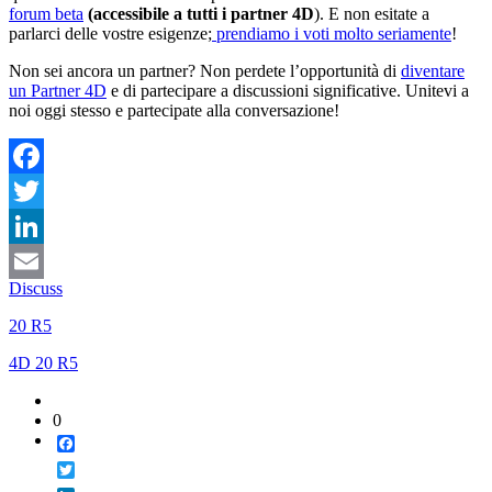
forum beta
(accessibile a tutti i partner 4D
). E non esitate a
parlarci delle vostre esigenze;
prendiamo i voti molto seriamente
!
Non sei ancora un partner? Non perdete l’opportunità di
diventare
un Partner 4D
e di partecipare a discussioni significative. Unitevi a
noi oggi stesso e partecipate alla conversazione!
Facebook
Twitter
LinkedIn
Discuss
Email
20 R5
4D 20 R5
0
Facebook
Twitter