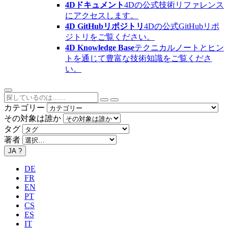
4Dドキュメント
4Dの公式技術リファレンス
にアクセスします。
4D GitHubリポジトリ
4Dの公式GitHubリポ
ジトリをご覧ください。
4D Knowledge Base
テクニカルノートとヒン
トを通じて豊富な技術知識をご覧くださ
い。
カテゴリー
その対象は誰か
タグ
著者
JA
?
DE
FR
EN
PT
CS
ES
IT