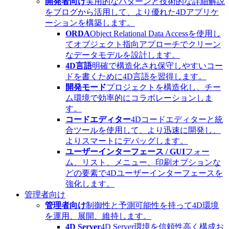
開発者向け
実用的なパターンと技術的な詳細解説
をブログから活用して、より優れた4Dアプリケ
ーションを構築します。
ORDA
Object Relational Data Accessを使用し
てオブジェクト指向アプローチでクリーン
なデータモデルを設計します。
4D言語
明確で構造化され保守しやすいコー
ドを書くために4D言語を習得します。
開発モード
プロジェクトを構造化し、チー
ム環境で効率的にコラボレーションしま
す。
コードエディター
4Dコードエディターと統
合ツールを使用して、より迅速に開発し、
よりスマートにデバッグします。
ユーザーインターフェース / GUI
フォー
ム、リスト、メニュー、印刷オプションな
どの要素で4Dユーザーインターフェースを
強化します。
管理者向け
管理者向け
制御性と予測可能性を持って4D環境
を運用、展開、維持します。
4D Server
4D Server環境を信頼性高く構成お