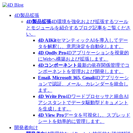
Skip
to
content
4D製品拡張
4D製品拡張
4D環境を強化および拡張するツール
とモジュールを紹介するブログ記事をご覧くださ
い。
4D AIKit
セマンティックAIを導入してデー
タを解釈し、意思決定を自動化します。
4D Qodly Pro
4Dアプリケーションを視覚的
にWebへ構築および拡張します。
4Dコンポーネント
最新の依存関係管理でコ
ンポーネントを管理および開発します。
Email, Microsoft 365, Gmail
4Dアプリケーシ
ョンで認証、メール、カレンダーを統合し
ます。
4D Write Pro
4Dワードプロセッサと統合AI
アシスタントでデータ駆動型ドキュメント
を生成します。
4D View Pro
データを可視化し、スプレッド
シートを効率的に管理します。
開発者向け