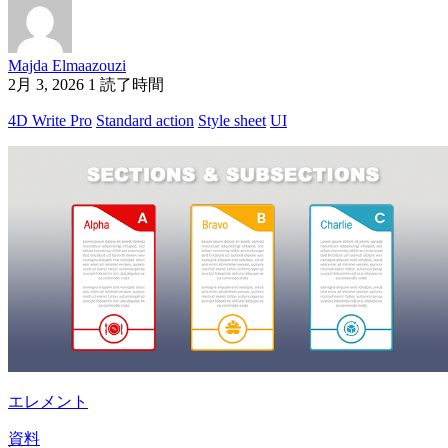
Majda Elmaazouzi
2月 3, 2026
1 読了時間
4D Write Pro
Standard action
Style sheet
UI
エレメント
資料