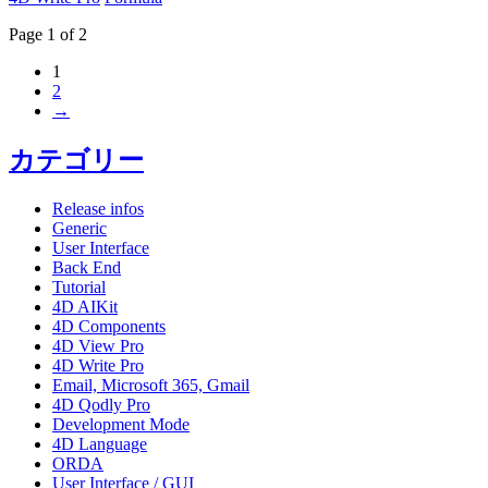
Page 1 of 2
1
2
→
カテゴリー
Release infos
Generic
User Interface
Back End
Tutorial
4D AIKit
4D Components
4D View Pro
4D Write Pro
Email, Microsoft 365, Gmail
4D Qodly Pro
Development Mode
4D Language
ORDA
User Interface / GUI