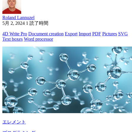
Roland Lannuzel
5月 2, 2024
1 読了時間
4D Write Pro
Document creation
Export
Import
PDF
Pictures
SVG
Text boxes
Word processor
エレメント