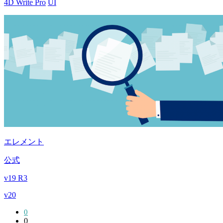
4D Write Pro
UI
エレメント
公式
v19 R3
v20
0
0