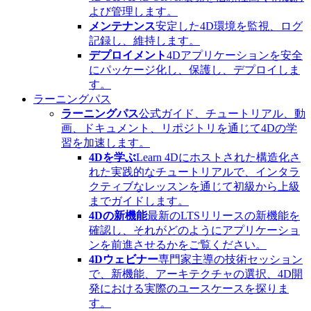
よび管理します。
メンテナンス
安定した4D環境を監視、ログ
記録し、維持します。
デプロイメント
4Dアプリケーションを安全
にパッケージ化し、保護し、デプロイしま
す。
ラーニングパス
ラーニングパス
公式ガイド、チュートリアル、動
画、ドキュメント、リポジトリを通じて4Dの学
習を加速します。
4Dを学ぶ
Learn 4Dにホストされた構造化さ
れた実践的なチュートリアルで、インタラ
クティブなレッスンを通じて初級から上級
までガイドします。
4Dの新機能
最新のLTSリリースの新機能を
確認し、それがどのようにアプリケーショ
ンを前進させるかをご覧ください。
4Dウェビナー
専門家主導の技術セッション
で、新機能、アーキテクチャの選択、4D開
発における実際のユースケースを探りま
す。