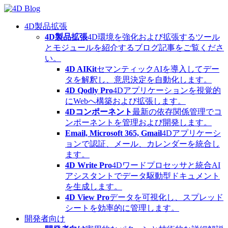
Skip
to
content
4D製品拡張
4D製品拡張
4D環境を強化および拡張するツール
とモジュールを紹介するブログ記事をご覧くださ
い。
4D AIKit
セマンティックAIを導入してデー
タを解釈し、意思決定を自動化します。
4D Qodly Pro
4Dアプリケーションを視覚的
にWebへ構築および拡張します。
4Dコンポーネント
最新の依存関係管理でコ
ンポーネントを管理および開発します。
Email, Microsoft 365, Gmail
4Dアプリケーシ
ョンで認証、メール、カレンダーを統合し
ます。
4D Write Pro
4Dワードプロセッサと統合AI
アシスタントでデータ駆動型ドキュメント
を生成します。
4D View Pro
データを可視化し、スプレッド
シートを効率的に管理します。
開発者向け