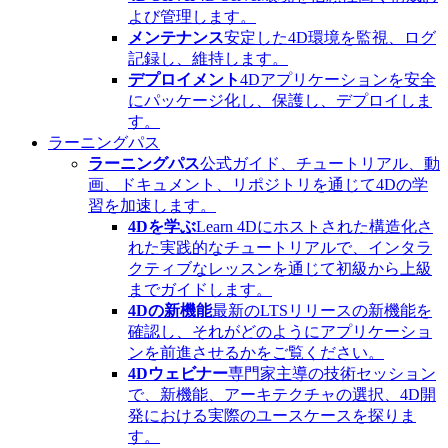
よび管理します。
メンテナンス
安定した4D環境を監視、ログ
記録し、維持します。
デプロイメント
4Dアプリケーションを安全
にパッケージ化し、保護し、デプロイしま
す。
ラーニングパス
ラーニングパス
公式ガイド、チュートリアル、動
画、ドキュメント、リポジトリを通じて4Dの学
習を加速します。
4Dを学ぶ
Learn 4Dにホストされた構造化さ
れた実践的なチュートリアルで、インタラ
クティブなレッスンを通じて初級から上級
までガイドします。
4Dの新機能
最新のLTSリリースの新機能を
確認し、それがどのようにアプリケーショ
ンを前進させるかをご覧ください。
4Dウェビナー
専門家主導の技術セッション
で、新機能、アーキテクチャの選択、4D開
発における実際のユースケースを探りま
す。