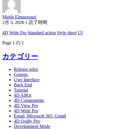
Majda Elmaazouzi
2月 3, 2026
1 読了時間
4D Write Pro
Standard action
Style sheet
UI
Page 1 の 1
カテゴリー
Release infos
Generic
User Interface
Back End
Tutorial
4D AIKit
4D Components
4D View Pro
4D Write Pro
Email, Microsoft 365, Gmail
4D Qodly Pro
Development Mode