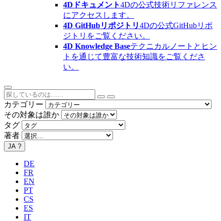
4Dドキュメント
4Dの公式技術リファレンス
にアクセスします。
4D GitHubリポジトリ
4Dの公式GitHubリポ
ジトリをご覧ください。
4D Knowledge Base
テクニカルノートとヒン
トを通じて豊富な技術知識をご覧くださ
い。
カテゴリー
その対象は誰か
タグ
著者
JA
?
DE
FR
EN
PT
CS
ES
IT