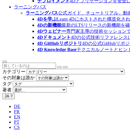
デプロイメント
4Dアプリケーションを安全
ラーニングパス
ラーニングパス
公式ガイド、チュートリアル、動
4Dを学ぶ
Learn 4Dにホストされた構
4Dの新機能
最新のLTSリリースの新機能を
4Dウェビナー
専門家主導の技術セッション
4Dドキュメント
4Dの公式技術リファレンス
4D GitHubリポジトリ
4Dの公式GitHubリ
4D Knowledge Base
テクニカルノートとヒン
カテゴリー
その対象は誰か
タグ
著者
JA
?
DE
FR
EN
PT
CS