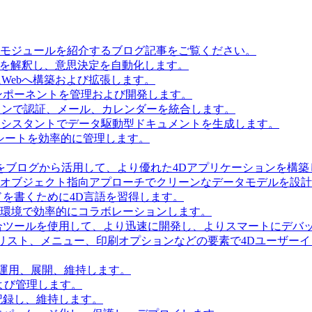
とモジュールを紹介するブログ記事をご覧ください。
タを解釈し、意思決定を自動化します。
Webへ構築および拡張します。
ンポーネントを管理および開発します。
ョンで認証、メール、カレンダーを統合します。
Iアシスタントでデータ駆動型ドキュメントを生成します。
シートを効率的に管理します。
をブログから活用して、より優れた4Dアプリケーションを構築
 Accessを使用してオブジェクト指向アプローチでクリーンなデータモデルを
を書くために4D言語を習得します。
環境で効率的にコラボレーションします。
合ツールを使用して、より迅速に開発し、よりスマートにデバ
リスト、メニュー、印刷オプションなどの要素で4Dユーザー
を運用、展開、維持します。
および管理します。
記録し、維持します。