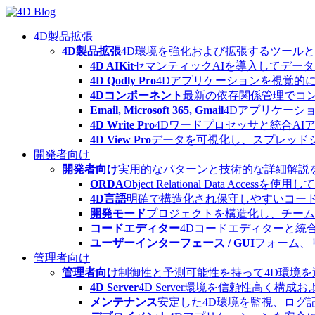
Skip
to
content
4D製品拡張
4D製品拡張
4D環境を強化および拡張するツール
4D AIKit
セマンティックAIを導入してデー
4D Qodly Pro
4Dアプリケーションを視覚的に
4Dコンポーネント
最新の依存関係管理でコ
Email, Microsoft 365, Gmail
4Dアプリケーシ
4D Write Pro
4Dワードプロセッサと統合A
4D View Pro
データを可視化し、スプレッド
開発者向け
開発者向け
実用的なパターンと技術的な詳細解説
ORDA
Object Relational Data
4D言語
明確で構造化され保守しやすいコード
開発モード
プロジェクトを構造化し、チーム
コードエディター
4Dコードエディターと統
ユーザーインターフェース / GUI
フォーム、
管理者向け
管理者向け
制御性と予測可能性を持って4D環境
4D Server
4D Server環境を信頼性高く構成
メンテナンス
安定した4D環境を監視、ログ