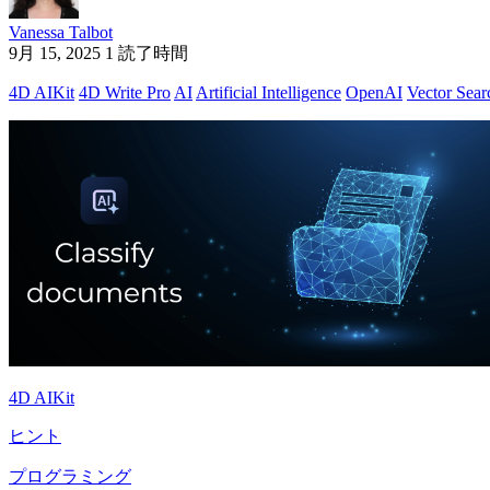
Vanessa Talbot
9月 15, 2025
1 読了時間
4D AIKit
4D Write Pro
AI
Artificial Intelligence
OpenAI
Vector Sear
4D AIKit
ヒント
プログラミング