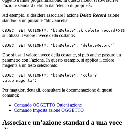
oggetto tramite programmazione. In questo modo, si sovrascrive
l’azione standard definita dall’elenco di proprietà.
Ad esempio, si desidera associare l’azione
Delete Record
azione
standard a un pulsante “btnCancella”:
o se
OBJECT SET ACTION
(*; "btnDelete";
ak delete record
)
si utilizza il valore invece della costante:
OBJECT SET ACTION
(*; "btnDelete"; "deleteRecord")
E se si usa il valore invece della costante, si può anche passare un
parametro con l’azione. In questo esempio, si applica il colore
magenta a un testo selezionato.
OBJECT SET ACTION
(*; "btnDelete"; "color?
value=magenta")
Per maggiori dettagli, consultare la documentazione di questi
comandi:
Comando OGGETTO Ottieni azione
Comando Imposta azione OGGETTO
Associare un’azione standard a una voce