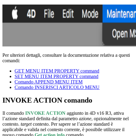
Per ulteriori dettagli, consultare la documentazione relativa a questi
comandi:
GET MENU ITEM PROPERTY command
SET MENU ITEM PROPERTY command
Comando APPEND MENU ITEM
Comando INSERISCI ARTICOLO MENU
INVOKE ACTION
comando
Il comando
INVOKE ACTION
aggiunto in 4D v16 R3, attiva
l’azione standard definita dal parametro
azione
, opzionalmente nel
contesto.
target
contesto. Per sapere se l’azione standard è
applicabile e valida nel contesto corrente, è possibile utilizzare il
nuovo comando
Get action info
comando.