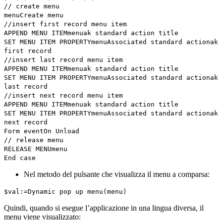
// create menu
menu
Create menu
//insert first record menu item
APPEND MENU ITEM
menu
ak standard action title
SET MENU ITEM PROPERTY
menu
Associated standard action
ak
first record
//insert last record menu item
APPEND MENU ITEM
menu
ak standard action title
SET MENU ITEM PROPERTY
menu
Associated standard action
ak
last record
//insert next record menu item
APPEND MENU ITEM
menu
ak standard action title
SET MENU ITEM PROPERTY
menu
Associated standard action
ak
next record
Form event
On Unload
// release menu
RELEASE MENU
menu
End case
Nel metodo del pulsante che visualizza il menu a comparsa:
$val
:=
Dynamic pop up menu
(
menu
)
Quindi, quando si esegue l’applicazione in una lingua diversa, il
menu viene visualizzato: