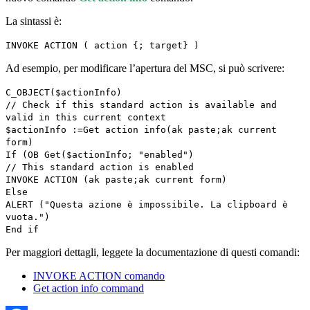
La sintassi è:
INVOKE ACTION
(
action
{;
target
} )
Ad esempio, per modificare l’apertura del MSC, si può scrivere:
C_OBJECT
(
$actionInfo
)
// Check if this standard action is available and
valid in this current context
$actionInfo
:=
Get action info
(
ak paste
;
ak current
form
)
If
(
OB Get
(
$actionInfo
; "enabled")
// This standard action is enabled
INVOKE ACTION
(
ak paste
;
ak current form
)
Else
ALERT
("Questa azione è impossibile. La clipboard è
vuota.")
End if
Per maggiori dettagli, leggete la documentazione di questi comandi:
INVOKE ACTION
comando
Get action info command