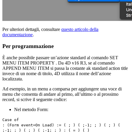
Per ulteriori dettagli, consultare
questo articolo della
documentazione
.
Per programmazione
È anche possibile passare un’azione standard al comando
SET
MENU ITEM PROPERTY
. Da 4D v16 R3, se al comando
APPEND MENU ITEM
si passa la costante
ak standard action title
invece di un nome di titolo, 4D utilizza il nome dell’azione
localizzata.
Ad esempio, in un menu a comparsa per aggiungere una voce di
menu che consenta di andare al primo, all’ultimo o al prossimo
record, si scrive il seguente codice:
Nel metodo Form:
Case of
: (
Form event=
On Load
) := ( ; ) ( ;-1; ; ) ( ; ) (
;-1; ; ) ( ; ) ( ;-1; ; ) : ( = ) ( )