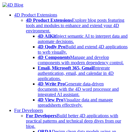
Skip
to
4D Product Extensions
content
4D Product Extensions
Explore blog posts featuring
tools and modules to enhance and extend your 4D
environment.
4D AIKit
Inject semantic AI to interpret data and
automate decisions.
4D Qodly Pro
Build and extend 4D applications
to web visually.
4D Components
Manage and develop
components with modern dependency control.
Email, Microsoft 365, Gmail
Integrate
authentication, email, and calendar in 4D
applications.
4D Write Pro
Generate data-driven
documents with the 4D word processor and
integrated AI assistant.
4D View Pro
Visualize data and manage
spreadsheets effectively.
For Developers
For Developers
Build better 4D applications with
practical patterns and technical deep dives from our
blog.
ORDA
Design clean data models using an