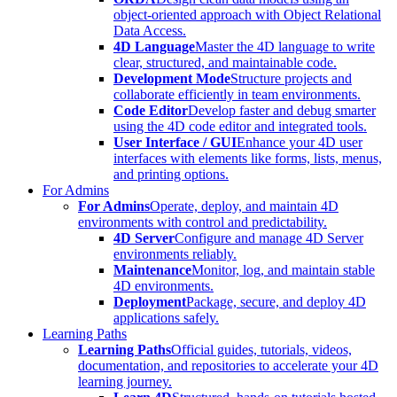
object-oriented approach with Object Relational
Data Access.
4D Language
Master the 4D language to write
clear, structured, and maintainable code.
Development Mode
Structure projects and
collaborate efficiently in team environments.
Code Editor
Develop faster and debug smarter
using the 4D code editor and integrated tools.
User Interface / GUI
Enhance your 4D user
interfaces with elements like forms, lists, menus,
and printing options.
For Admins
For Admins
Operate, deploy, and maintain 4D
environments with control and predictability.
4D Server
Configure and manage 4D Server
environments reliably.
Maintenance
Monitor, log, and maintain stable
4D environments.
Deployment
Package, secure, and deploy 4D
applications safely.
Learning Paths
Learning Paths
Official guides, tutorials, videos,
documentation, and repositories to accelerate your 4D
learning journey.