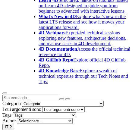
Learn 4D
Structured, hands-on tutorials hosted
on Learn 4D, designed to guide you from
beginner to advanced with interactive lessons.
What’s New in 4D
Explore what’s new in the
latest LTS release and see how it moves your
applications forward.
4D Webinars
Expert-led technical sessions
exploring new features, architecture decisions,
and real use cases in 4D development.
4D Documentation
Access the official technical
reference for 4D.
4D GitHub Repo
Explore official 4D GitHub
Repo.
4D Knowledge Base
Explore a wealth of
technical expertise through our Tech Notes and
Tips.
Categoria
I cui argomenti sono
Tags
Autore
IT
?