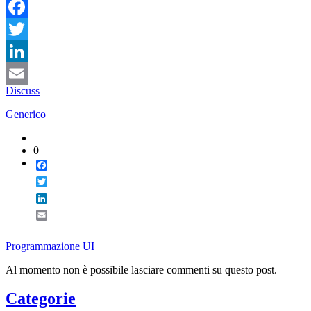
Facebook
Twitter
LinkedIn
Discuss
Email
Generico
0
Facebook
Twitter
LinkedIn
Email
Programmazione
UI
Al momento non è possibile lasciare commenti su questo post.
Categorie