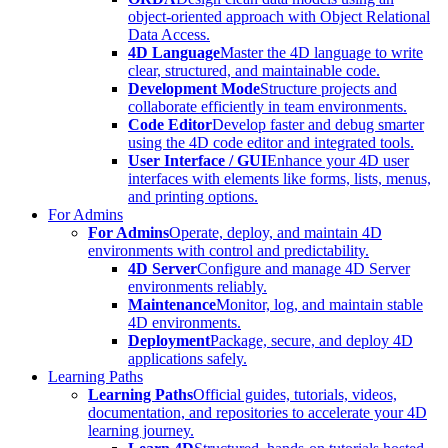
object-oriented approach with Object Relational
Data Access.
4D Language
Master the 4D language to write
clear, structured, and maintainable code.
Development Mode
Structure projects and
collaborate efficiently in team environments.
Code Editor
Develop faster and debug smarter
using the 4D code editor and integrated tools.
User Interface / GUI
Enhance your 4D user
interfaces with elements like forms, lists, menus,
and printing options.
For Admins
For Admins
Operate, deploy, and maintain 4D
environments with control and predictability.
4D Server
Configure and manage 4D Server
environments reliably.
Maintenance
Monitor, log, and maintain stable
4D environments.
Deployment
Package, secure, and deploy 4D
applications safely.
Learning Paths
Learning Paths
Official guides, tutorials, videos,
documentation, and repositories to accelerate your 4D
learning journey.