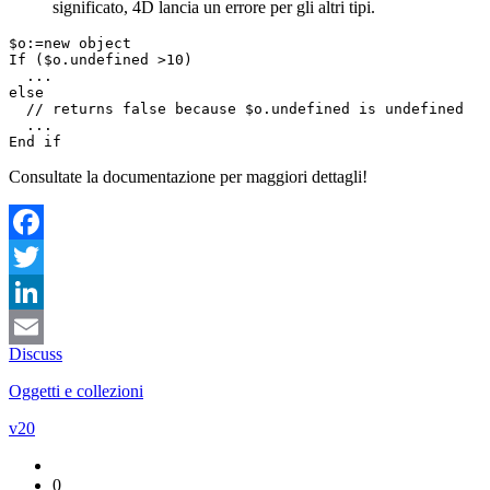
significato, 4D lancia un errore per gli altri tipi.
$o:=new object

If ($o.undefined >10)

  ...

else

  // returns false because $o.undefined is undefined

  ...

End if
Consultate la documentazione per maggiori dettagli!
Facebook
Twitter
LinkedIn
Discuss
Email
Oggetti e collezioni
v20
0