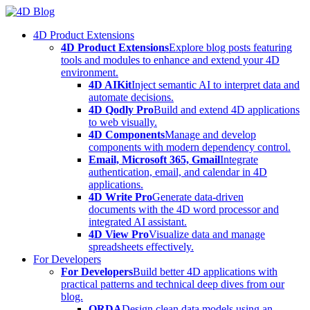
Skip
to
4D Product Extensions
content
4D Product Extensions
Explore blog posts featuring
tools and modules to enhance and extend your 4D
environment.
4D AIKit
Inject semantic AI to interpret data and
automate decisions.
4D Qodly Pro
Build and extend 4D applications
to web visually.
4D Components
Manage and develop
components with modern dependency control.
Email, Microsoft 365, Gmail
Integrate
authentication, email, and calendar in 4D
applications.
4D Write Pro
Generate data-driven
documents with the 4D word processor and
integrated AI assistant.
4D View Pro
Visualize data and manage
spreadsheets effectively.
For Developers
For Developers
Build better 4D applications with
practical patterns and technical deep dives from our
blog.
ORDA
Design clean data models using an