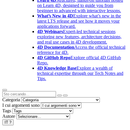
Learn 4D
Structured, hands-on tutorials hosted
on Learn 4D, designed to guide you from
beginner to advanced with interactive lessons.
What’s New in 4D
Explore what’s new in the
latest LTS release and see how it moves your
applications forward.
4D Webinars
Expert-led technical sessions
exploring new features, architecture decisions,
and real use cases in 4D development.
4D Documentation
Access the official technical
reference for 4D.
4D GitHub Repo
Explore official 4D GitHub
Repo.
4D Knowledge Base
Explore a wealth of
technical expertise through our Tech Notes and
Tips.
Categoria
I cui argomenti sono
Tags
Autore
IT
?