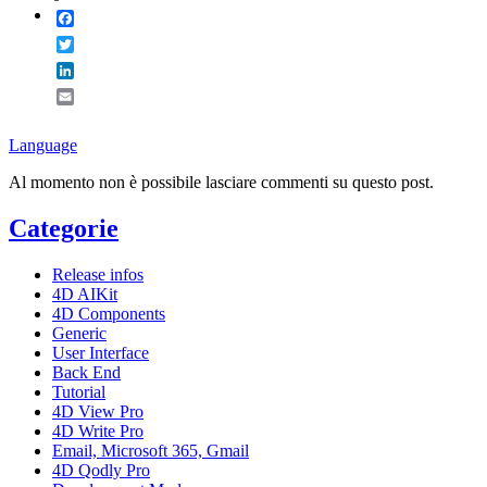
Facebook
Twitter
LinkedIn
Email
Language
Al momento non è possibile lasciare commenti su questo post.
Categorie
Release infos
4D AIKit
4D Components
Generic
User Interface
Back End
Tutorial
4D View Pro
4D Write Pro
Email, Microsoft 365, Gmail
4D Qodly Pro