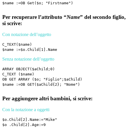
$name
:=
OB Get
(
$o
; "Firstname")
Per recuperare l’attributo “
Name
” del secondo figlio,
si scrive:
Con notazione dell’oggetto
C_TEXT
(
$name
)
$name
:=
$o
.Child[1].Name
Senza notazione dell’oggetto
ARRAY OBJECT
(
$aChild
;0)
C_TEXT
(
$name
)
OB GET ARRAY
(
$o
; "Figlio";
$aChild
)
$name
:=
OB GET
(
$aChild
{2}; "Nome")
Per aggiungere altri bambini, si scrive:
Con la notazione a oggetti
$o
.Child[2].Name:="Mike"
$o
.Child[2].Age:=9