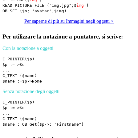
READ PICTURE FILE
("img.jpg";
$
img
)
OB SET
(
$o
; "avatar";
$img
)
Per saperne di più su Immagini negli oggetti >
Per utilizzare la notazione a puntatore, si scrive:
Con la notazione a oggetti
C_POINTER
(
$p
)
$p
:=->
$o
...
C_TEXT
(
$name
)
$name
:=
$p
->Nome
Senza notazione degli oggetti
C_POINTER
(
$p
)
$p
:=->
$o
...
C_TEXT
(
$name
)
$name
:=
OB Get
(
$p
->; "Firstname")