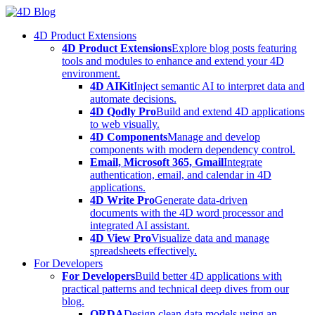
Skip
to
4D Product Extensions
content
4D Product Extensions
Explore blog posts featuring
tools and modules to enhance and extend your 4D
environment.
4D AIKit
Inject semantic AI to interpret data and
automate decisions.
4D Qodly Pro
Build and extend 4D applications
to web visually.
4D Components
Manage and develop
components with modern dependency control.
Email, Microsoft 365, Gmail
Integrate
authentication, email, and calendar in 4D
applications.
4D Write Pro
Generate data-driven
documents with the 4D word processor and
integrated AI assistant.
4D View Pro
Visualize data and manage
spreadsheets effectively.
For Developers
For Developers
Build better 4D applications with
practical patterns and technical deep dives from our
blog.
ORDA
Design clean data models using an