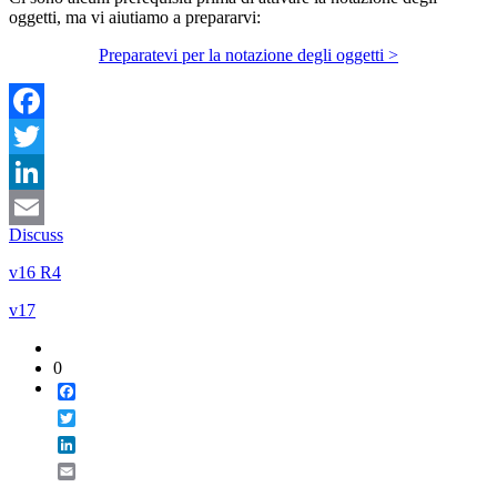
oggetti, ma vi aiutiamo a prepararvi:
Preparatevi per la notazione degli oggetti >
Facebook
Twitter
LinkedIn
Discuss
Email
v16 R4
v17
0
Facebook
Twitter
LinkedIn
Email