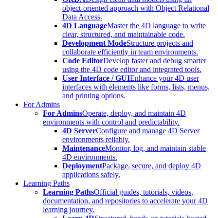
object-oriented approach with Object Relational
Data Access.
4D Language
Master the 4D language to write
clear, structured, and maintainable code.
Development Mode
Structure projects and
collaborate efficiently in team environments.
Code Editor
Develop faster and debug smarter
using the 4D code editor and integrated tools.
User Interface / GUI
Enhance your 4D user
interfaces with elements like forms, lists, menus,
and printing options.
For Admins
For Admins
Operate, deploy, and maintain 4D
environments with control and predictability.
4D Server
Configure and manage 4D Server
environments reliably.
Maintenance
Monitor, log, and maintain stable
4D environments.
Deployment
Package, secure, and deploy 4D
applications safely.
Learning Paths
Learning Paths
Official guides, tutorials, videos,
documentation, and repositories to accelerate your 4D
learning journey.