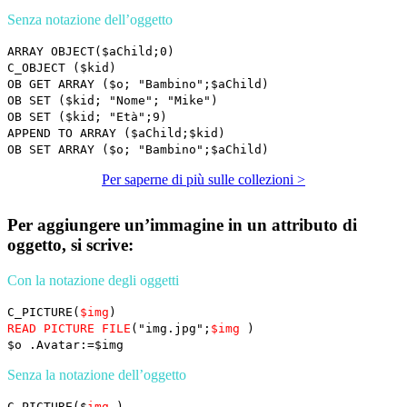
Senza notazione dell’oggetto
ARRAY OBJECT
(
$aChild
;0)
C_OBJECT
(
$kid
)
OB GET ARRAY
(
$o
; "Bambino";
$aChild
)
OB SET
(
$kid
; "Nome"; "Mike")
OB SET
(
$kid
; "Età";9)
APPEND TO ARRAY
(
$aChild
;
$kid
)
OB SET ARRAY
(
$o
; "Bambino";
$aChild
)
Per saperne di più sulle collezioni >
Per aggiungere un’immagine in un attributo di
oggetto, si scrive:
Con la notazione degli oggetti
C_PICTURE
(
$img
)
READ PICTURE FILE
("img.jpg";
$
img
)
$o
.Avatar:=
$img
Senza la notazione dell’oggetto
C_PICTURE
(
$
img
)