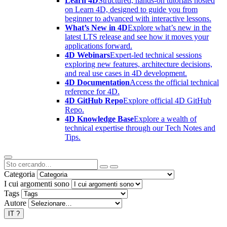
Learn 4D
Structured, hands-on tutorials hosted
on Learn 4D, designed to guide you from
beginner to advanced with interactive lessons.
What’s New in 4D
Explore what’s new in the
latest LTS release and see how it moves your
applications forward.
4D Webinars
Expert-led technical sessions
exploring new features, architecture decisions,
and real use cases in 4D development.
4D Documentation
Access the official technical
reference for 4D.
4D GitHub Repo
Explore official 4D GitHub
Repo.
4D Knowledge Base
Explore a wealth of
technical expertise through our Tech Notes and
Tips.
Categoria
I cui argomenti sono
Tags
Autore
IT
?