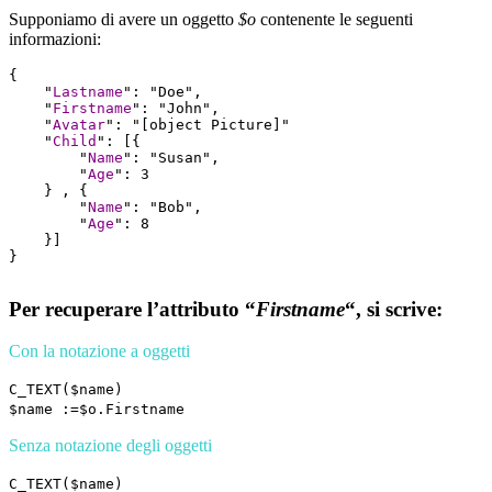
Supponiamo di avere un oggetto
$o
contenente le seguenti
informazioni:
{

    "
Lastname
": "Doe",

    "
Firstname
": "John",

    "
Avatar
": "[object Picture]"

    "
Child
": [{ 

        "
Name
": "Susan", 

        "
Age
": 3

    } , { 

        "
Name
": "Bob", 

        "
Age
": 8 

    }] 

}
Per recuperare l’attributo “
Firstname
“, si scrive:
Con la notazione a oggetti
C_TEXT
(
$name
)
$name
:=
$o
.Firstname
Senza notazione degli oggetti
C_TEXT
(
$name
)