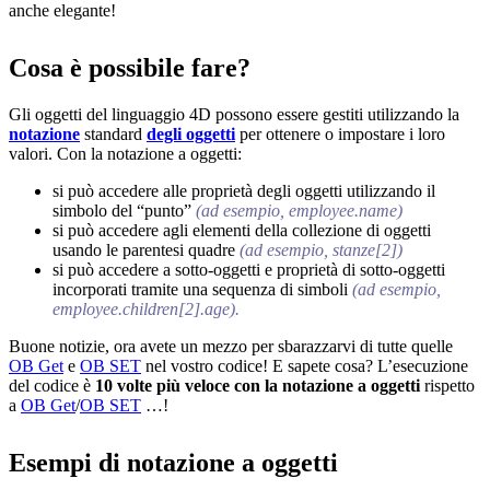
anche elegante!
Cosa è possibile fare?
Gli oggetti del linguaggio 4D possono essere gestiti utilizzando la
notazione
standard
degli oggetti
per ottenere o impostare i loro
valori. Con la notazione a oggetti:
si può accedere alle proprietà degli oggetti utilizzando il
simbolo del “punto”
(ad esempio, employee.name)
si può accedere agli elementi della collezione di oggetti
usando le parentesi quadre
(ad esempio, stanze[2])
si può accedere a sotto-oggetti e proprietà di sotto-oggetti
incorporati tramite una sequenza di simboli
(ad esempio,
employee.children[2].age).
Buone notizie, ora avete un mezzo per sbarazzarvi di tutte quelle
OB Get
e
OB SET
nel vostro codice! E sapete cosa? L’esecuzione
del codice è
10 volte più veloce con la notazione a oggetti
rispetto
a
OB Get
/
OB SET
…!
Esempi di notazione a oggetti