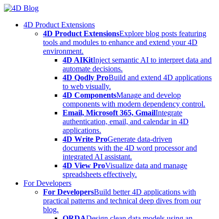
Skip
to
4D Product Extensions
content
4D Product Extensions
Explore blog posts featuring
tools and modules to enhance and extend your 4D
environment.
4D AIKit
Inject semantic AI to interpret data and
automate decisions.
4D Qodly Pro
Build and extend 4D applications
to web visually.
4D Components
Manage and develop
components with modern dependency control.
Email, Microsoft 365, Gmail
Integrate
authentication, email, and calendar in 4D
applications.
4D Write Pro
Generate data-driven
documents with the 4D word processor and
integrated AI assistant.
4D View Pro
Visualize data and manage
spreadsheets effectively.
For Developers
For Developers
Build better 4D applications with
practical patterns and technical deep dives from our
blog.
ORDA
Design clean data models using an