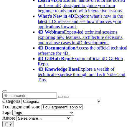
Learn 4D
Structured, hands-on tutorials hosted
on Learn 4D, designed to guide you from
beginner to advanced with interactive lessons.
What’s New in 4D
Explore what’s new in the
latest LTS release and see how it moves your
applications forward.
4D Webinars
Expert-led technical sessions
exploring new features, architecture decisions,
and real use cases in 4D development.
4D Documentation
Access the official technical
reference for 4D.
4D GitHub Repo
Explore official 4D GitHub
Repo.
4D Knowledge Base
Explore a wealth of
technical expertise through our Tech Notes and
Tips.
Categoria
I cui argomenti sono
Tags
Autore
IT
?