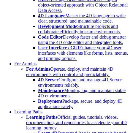
object-oriented approach with Object Relational
Data Access.
4D Language
Master the 4D language to write
clear, structured, and maintainable code.
Development Mode
Structure projects and
collaborate efficiently in team environments.
Code Editor
Develop faster and debug smarter
using the 4D code editor and integrated tools.
User Interface / GUI
Enhance your 4D user
interfaces with elements like forms, lists, menus,
and printing options.
For Admins
For Admins
Operate, deploy, and maintain 4D
environments with control and predictability.
4D Server
Configure and manage 4D Server
environments reliably.
Maintenance
Monitor, log, and maintain stable
4D environments.
Deployment
Package, secure, and deploy 4D
applications safely.
Learning Paths
Learning Paths
Official guides, tutorials, videos,
documentation, and repositories to accelerate your 4D
learning journey.