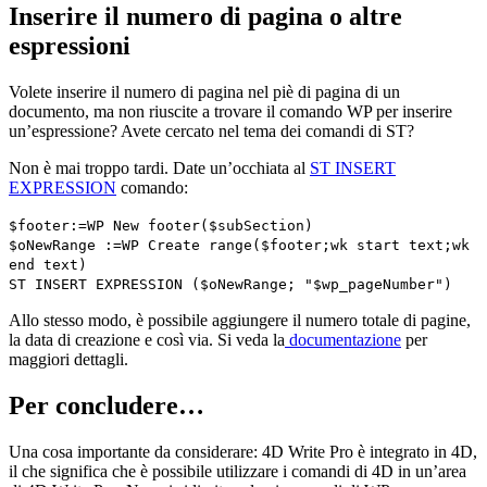
Inserire il numero di pagina o altre
espressioni
Volete inserire il numero di pagina nel piè di pagina di un
documento, ma non riuscite a trovare il comando WP per inserire
un’espressione? Avete cercato nel tema dei comandi di ST?
Non è mai troppo tardi. Date un’occhiata al
ST INSERT
EXPRESSION
comando:
$footer
:=
WP New footer
(
$subSection
)
$oNewRange
:=
WP Create range
(
$footer
;
wk start text
;
wk
end text
)
ST INSERT EXPRESSION
(
$oNewRange
; "$wp_pageNumber")
Allo stesso modo, è possibile aggiungere il numero totale di pagine,
la data di creazione e così via. Si veda la
documentazione
per
maggiori dettagli.
Per concludere…
Una cosa importante da considerare: 4D Write Pro è integrato in 4D,
il che significa che è possibile utilizzare i comandi di 4D in un’area