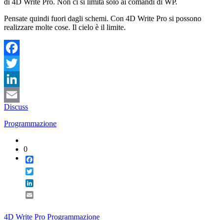
di 4D Write Pro. Non ci si limita solo ai comandi di WP.
Pensate quindi fuori dagli schemi. Con 4D Write Pro si possono
realizzare molte cose. Il cielo è il limite.
Facebook
Twitter
LinkedIn
Discuss
Email
Programmazione
0
Facebook
Twitter
LinkedIn
Email
4D Write Pro
Programmazione