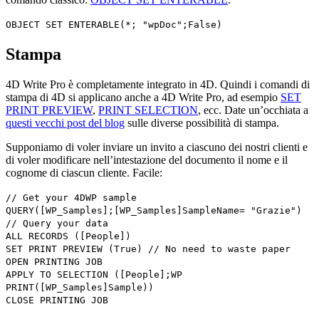
OBJECT SET ENTERABLE
(*; "wpDoc";
False
)
Stampa
4D Write Pro è completamente integrato in 4D. Quindi i comandi di
stampa di 4D si applicano anche a 4D Write Pro, ad esempio
SET
PRINT PREVIEW
,
PRINT SELECTION
, ecc. Date un’occhiata a
questi vecchi post del blog
sulle diverse possibilità di stampa.
Supponiamo di voler inviare un invito a ciascuno dei nostri clienti e
di voler modificare nell’intestazione del documento il nome e il
cognome di ciascun cliente. Facile:
// Get your 4DWP sample
QUERY
(
[WP_Samples]
;
[WP_Samples]SampleName
= "Grazie")
// Query your data
ALL RECORDS
(
[People]
)
SET PRINT PREVIEW
(
True
)
// No need to waste paper
OPEN PRINTING JOB
APPLY TO SELECTION
(
[People]
;
WP
PRINT
(
[WP_Samples]Sample
))
CLOSE PRINTING JOB