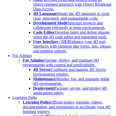
object-oriented approach with Object Relational
Data Access.
4D Language
Master the 4D language to write
clear, structured, and maintainable code.
Development Mode
Structure projects and
collaborate efficiently in team environments.
Code Editor
Develop faster and debug smarter
using the 4D code editor and integrated tools.
User Interface / GUI
Enhance your 4D user
interfaces with elements like forms, lists, menus,
and printing options.
For Admins
For Admins
Operate, deploy, and maintain 4D
environments with control and predictability.
4D Server
Configure and manage 4D Server
environments reliably.
Maintenance
Monitor, log, and maintain stable
4D environments.
Deployment
Package, secure, and deploy 4D
applications safely.
Learning Paths
Learning Paths
Official guides, tutorials, videos,
documentation, and repositories to accelerate your 4D
learning journey.