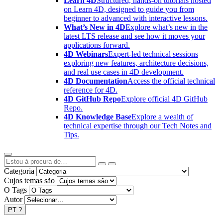
Learn 4D
Structured, hands-on tutorials hosted
on Learn 4D, designed to guide you from
beginner to advanced with interactive lessons.
What’s New in 4D
Explore what’s new in the
latest LTS release and see how it moves your
applications forward.
4D Webinars
Expert-led technical sessions
exploring new features, architecture decisions,
and real use cases in 4D development.
4D Documentation
Access the official technical
reference for 4D.
4D GitHub Repo
Explore official 4D GitHub
Repo.
4D Knowledge Base
Explore a wealth of
technical expertise through our Tech Notes and
Tips.
Categoria
Cujos temas são
O Tags
Autor
PT
?