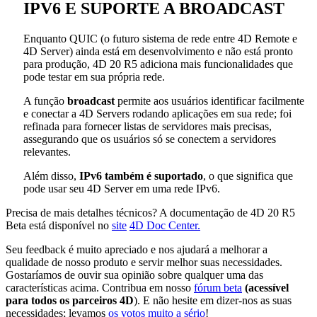
IPV6 E SUPORTE A BROADCAST
Enquanto QUIC (o futuro sistema de rede entre 4D Remote e
4D Server) ainda está em desenvolvimento e não está pronto
para produção, 4D 20 R5 adiciona mais funcionalidades que
pode testar em sua própria rede.
A função
broadcast
permite aos usuários identificar facilmente
e conectar a 4D Servers rodando aplicações em sua rede; foi
refinada para fornecer listas de servidores mais precisas,
assegurando que os usuários só se conectem a servidores
relevantes.
Além disso,
IPv6 também é suportado
, o que significa que
pode usar seu 4D Server em uma rede IPv6.
Precisa de mais detalhes técnicos? A documentação de 4D 20 R5
Beta está disponível no
site
4D Doc Center.
Seu feedback é muito apreciado e nos ajudará a melhorar a
qualidade de nosso produto e servir melhor suas necessidades.
Gostaríamos de ouvir sua opinião sobre qualquer uma das
características acima. Contribua em nosso
fórum beta
(acessível
para todos os parceiros 4D
). E não hesite em dizer-nos as suas
necessidades; levamos
os votos muito a sério
!