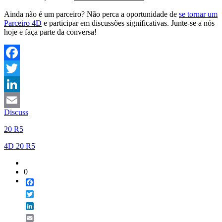
Ainda não é um parceiro? Não perca a oportunidade de
se tornar um
Parceiro 4D
e participar em discussões significativas. Junte-se a nós
hoje e faça parte da conversa!
Facebook
Twitter
LinkedIn
Discuss
Email
20 R5
4D 20 R5
0
Facebook
Twitter
LinkedIn
Email