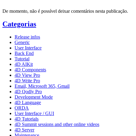
De momento, não é possível deixar comentários nesta publicação.
Categorias
Release infos
Generic
User Interface
Back End
Tutorial
4D AIKit
4D Components
4D View Pro
4D Write Pro
Email, Microsoft 365, Gmail
4D Qodly Pro
Development Mode
4D Language
ORDA
User Interface / GUI
4D Tutorials
4D Summit sessions and other online videos
4D Server
Maintenance