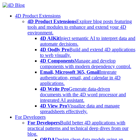
Skip
to
4D Product Extensions
content
4D Product Extensions
Explore blog posts featuring
tools and modules to enhance and extend your 4D
environment.
4D AIKit
Inject semantic AI to interpret data and
automate decisions.
4D Qodly Pro
Build and extend 4D applications
to web visually.
4D Components
Manage and develop
components with modern dependency control.
Email, Microsoft 365, Gmail
Integrate
authentication, email, and calendar in 4D
applications.
4D Write Pro
Generate data-driven
documents with the 4D word processor and
integrated AI assistant.
4D View Pro
Visualize data and manage
spreadsheets effectively.
For Developers
For Developers
Build better 4D applications with
practical patterns and technical deep dives from our
blog.
ORDA
Design clean data models using an