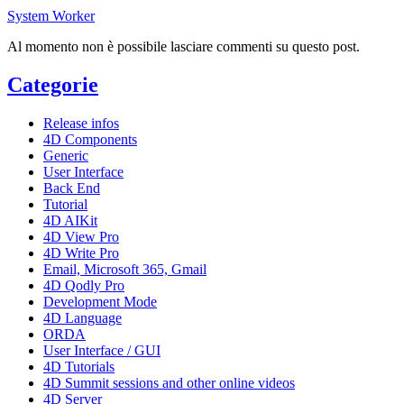
System Worker
Al momento non è possibile lasciare commenti su questo post.
Categorie
Release infos
4D Components
Generic
User Interface
Back End
Tutorial
4D AIKit
4D View Pro
4D Write Pro
Email, Microsoft 365, Gmail
4D Qodly Pro
Development Mode
4D Language
ORDA
User Interface / GUI
4D Tutorials
4D Summit sessions and other online videos
4D Server