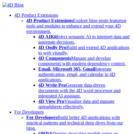
Skip
to
4D Product Extensions
content
4D Product Extensions
Explore blog posts featuring
tools and modules to enhance and extend your 4D
environment.
4D AIKit
Inject semantic AI to interpret data and
automate decisions.
4D Qodly Pro
Build and extend 4D applications
to web visually.
4D Components
Manage and develop
components with modern dependency control.
Email, Microsoft 365, Gmail
Integrate
authentication, email, and calendar in 4D
applications.
4D Write Pro
Generate data-driven
documents with the 4D word processor and
integrated AI assistant.
4D View Pro
Visualize data and manage
spreadsheets effectively.
For Developers
For Developers
Build better 4D applications with
practical patterns and technical deep dives from our
blog.
ORDA
Design clean data models using an