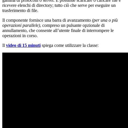
gamma di protocolli o server. È possibile scaricare o caricare file e
ricevere elenchi di directory; tutto ciò che serve per eseguire un
trasferimento di file.
Il componente fornisce una barra di avanzamento
(per una o più
operazioni parallele)
, compreso un pulsante opzionale di
annullamento, che consente all’utente finale di interrompere le
operazioni in corso.
Il
video di 15 minuti
spiega come utilizzare la classe: