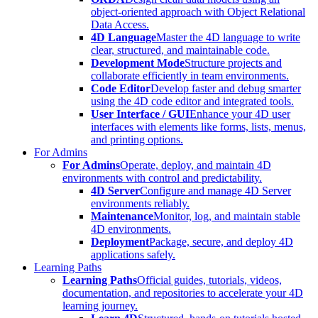
object-oriented approach with Object Relational
Data Access.
4D Language
Master the 4D language to write
clear, structured, and maintainable code.
Development Mode
Structure projects and
collaborate efficiently in team environments.
Code Editor
Develop faster and debug smarter
using the 4D code editor and integrated tools.
User Interface / GUI
Enhance your 4D user
interfaces with elements like forms, lists, menus,
and printing options.
For Admins
For Admins
Operate, deploy, and maintain 4D
environments with control and predictability.
4D Server
Configure and manage 4D Server
environments reliably.
Maintenance
Monitor, log, and maintain stable
4D environments.
Deployment
Package, secure, and deploy 4D
applications safely.
Learning Paths
Learning Paths
Official guides, tutorials, videos,
documentation, and repositories to accelerate your 4D
learning journey.