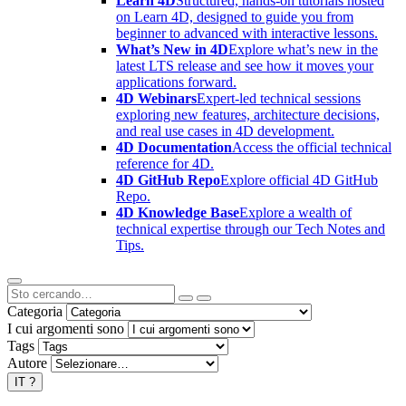
Learn 4D
Structured, hands-on tutorials hosted
on Learn 4D, designed to guide you from
beginner to advanced with interactive lessons.
What’s New in 4D
Explore what’s new in the
latest LTS release and see how it moves your
applications forward.
4D Webinars
Expert-led technical sessions
exploring new features, architecture decisions,
and real use cases in 4D development.
4D Documentation
Access the official technical
reference for 4D.
4D GitHub Repo
Explore official 4D GitHub
Repo.
4D Knowledge Base
Explore a wealth of
technical expertise through our Tech Notes and
Tips.
Categoria
I cui argomenti sono
Tags
Autore
IT
?