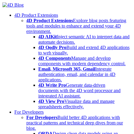
Skip
to
4D Product Extensions
content
4D Product Extensions
Explore blog posts featuring
tools and modules to enhance and extend your 4D
environment.
4D AIKit
Inject semantic AI to interpret data and
automate decisions.
4D Qodly Pro
Build and extend 4D applications
to web visually.
4D Components
Manage and develop
components with modern dependency control.
Email, Microsoft 365, Gmail
Integrate
authentication, email, and calendar in 4D
applications.
4D Write Pro
Generate data-driven
documents with the 4D word processor and
integrated AI assistant.
4D View Pro
Visualize data and manage
spreadsheets effectively.
For Developers
For Developers
Build better 4D applications with
practical patterns and technical deep dives from our
blog.
ORDA
Design clean data models using an