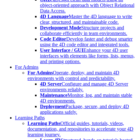
object-oriented approach with Object Relational
Data Access.
4D Language
Master the 4D language to write
clear, structured, and maintainable code.
Development Mode
Structure projects and
collaborate efficiently in team environments.
Code Editor
Develop faster and debug smarter
using the 4D code editor and integrated tools.
User Interface / GUI
Enhance your 4D user
interfaces with elements like forms, lists, menus,
and printing options.
For Admins
For Admins
Operate, deploy, and maintain 4D
environments with control and predictability.
4D Server
Configure and manage 4D Server
environments reliably.
Maintenance
Monitor, log, and maintain stable
4D environments.
Deployment
Package, secure, and deploy 4D
applications safely.
Learning Paths
Learning Paths
Official guides, tutorials, videos,
documentation, and repositories to accelerate your 4D
learning journey.