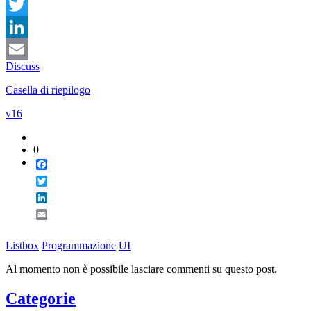
Facebook
Twitter
LinkedIn
Discuss
Email
Casella di riepilogo
v16
0
Facebook
Twitter
LinkedIn
Email
Listbox
Programmazione
UI
Al momento non è possibile lasciare commenti su questo post.
Categorie