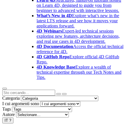
Learn 4D
Structured, hands-on tutorials hosted
on Learn 4D, designed to guide you from
beginner to advanced with interactive lessons.
What’s New in 4D
Explore what’s new in the
latest LTS release and see how it moves your
applications forward.
4D Webinars
Expert-led technical sessions
exploring new features, architecture decisions,
and real use cases in 4D development.
4D Documentation
Access the official technical
reference for 4D.
4D GitHub Repo
Explore official 4D GitHub
Repo.
4D Knowledge Base
Explore a wealth of
technical expertise through our Tech Notes and
Tips.
Categoria
I cui argomenti sono
Tags
Autore
IT
?