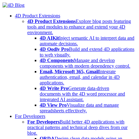
Skip
to
4D Product Extensions
content
4D Product Extensions
Explore blog posts featuring
tools and modules to enhance and extend your 4D
environment.
4D AIKit
Inject semantic AI to interpret data and
automate decisions.
4D Qodly Pro
Build and extend 4D applications
to web visually.
4D Components
Manage and develop
components with modern dependency control.
Email, Microsoft 365, Gmail
Integrate
authentication, email, and calendar in 4D
applications.
4D Write Pro
Generate data-driven
documents with the 4D word processor and
integrated AI assistant.
4D View Pro
Visualize data and manage
spreadsheets effectively.
For Developers
For Developers
Build better 4D applications with
practical patterns and technical deep dives from our
blog.
ORDA
Design clean data models using an