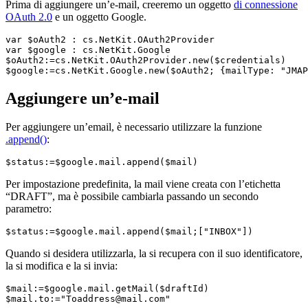
Prima di aggiungere un’e-mail, creeremo un oggetto
di connessione
OAuth 2.0
e un oggetto Google.
var 
$oAuth2
 : cs
.NetKit
.OAuth2Provider
var 
$google
 : cs
.NetKit
.Google
$oAuth2
:=cs
.NetKit
.OAuth2Provider
.new
(
$credentials
$google
:=cs
.NetKit
.Google
.new
(
$oAuth2
; {mailType: 
"JMAP
Aggiungere un’e-mail
Per aggiungere un’email, è necessario utilizzare la funzione
.append()
:
$status:=$google.mail.append($mail)
Per impostazione predefinita, la mail viene creata con l’etichetta
“DRAFT”, ma è possibile cambiarla passando un secondo
parametro:
$status:=$google.mail.append($mail;["INBOX"])
Quando si desidera utilizzarla, la si recupera con il suo identificatore,
la si modifica e la si invia:
$mail:=$google.mail.getMail($draftId)

$mail.to:="Toaddress@mail.com"
