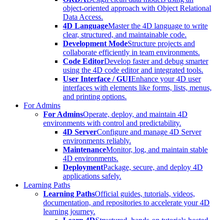
object-oriented approach with Object Relational
Data Access.
4D Language
Master the 4D language to write
clear, structured, and maintainable code.
Development Mode
Structure projects and
collaborate efficiently in team environments.
Code Editor
Develop faster and debug smarter
using the 4D code editor and integrated tools.
User Interface / GUI
Enhance your 4D user
interfaces with elements like forms, lists, menus,
and printing options.
For Admins
For Admins
Operate, deploy, and maintain 4D
environments with control and predictability.
4D Server
Configure and manage 4D Server
environments reliably.
Maintenance
Monitor, log, and maintain stable
4D environments.
Deployment
Package, secure, and deploy 4D
applications safely.
Learning Paths
Learning Paths
Official guides, tutorials, videos,
documentation, and repositories to accelerate your 4D
learning journey.