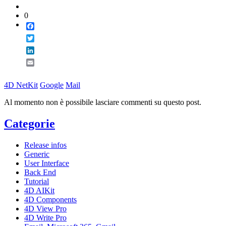
0
Facebook
Twitter
LinkedIn
Email
4D NetKit
Google
Mail
Al momento non è possibile lasciare commenti su questo post.
Categorie
Release infos
Generic
User Interface
Back End
Tutorial
4D AIKit
4D Components
4D View Pro
4D Write Pro