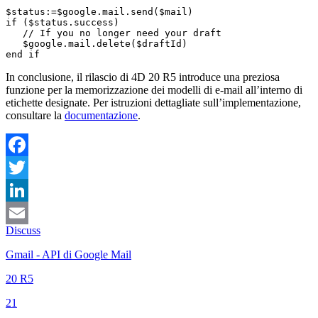
$status:=$google.mail.send($mail)

if ($status.success)

   // If you no longer need your draft

   $google.mail.delete($draftId)

In conclusione, il rilascio di 4D 20 R5 introduce una preziosa
funzione per la memorizzazione dei modelli di e-mail all’interno di
etichette designate. Per istruzioni dettagliate sull’implementazione,
consultare la
documentazione
.
Facebook
Twitter
LinkedIn
Discuss
Email
Gmail - API di Google Mail
20 R5
21