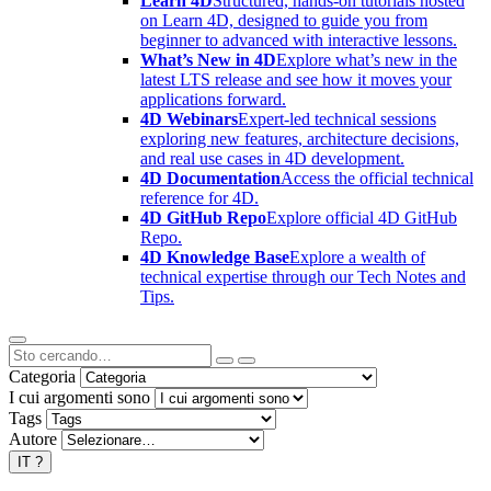
Learn 4D
Structured, hands-on tutorials hosted
on Learn 4D, designed to guide you from
beginner to advanced with interactive lessons.
What’s New in 4D
Explore what’s new in the
latest LTS release and see how it moves your
applications forward.
4D Webinars
Expert-led technical sessions
exploring new features, architecture decisions,
and real use cases in 4D development.
4D Documentation
Access the official technical
reference for 4D.
4D GitHub Repo
Explore official 4D GitHub
Repo.
4D Knowledge Base
Explore a wealth of
technical expertise through our Tech Notes and
Tips.
Categoria
I cui argomenti sono
Tags
Autore
IT
?