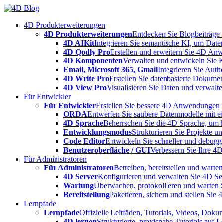
Skip
to
4D Produkterweiterungen
content
4D Produkterweiterungen
Entdecken Sie Blogbeiträge
4D AIKit
Integrieren Sie semantische KI, um Date
4D Qodly Pro
Erstellen und erweitern Sie 4D An
4D Komponenten
Verwalten und entwickeln Sie 
Email, Microsoft 365, Gmail
Integrieren Sie Aut
4D Write Pro
Erstellen Sie datenbasierte Dokume
4D View Pro
Visualisieren Sie Daten und verwalten
Für Entwickler
Für Entwickler
Erstellen Sie bessere 4D Anwendungen m
ORDA
Entwerfen Sie saubere Datenmodelle mit e
4D Sprache
Beherrschen Sie die 4D Sprache, um k
Entwicklungsmodus
Strukturieren Sie Projekte 
Code Editor
Entwickeln Sie schneller und debugge
Benutzeroberfläche / GUI
Verbessern Sie Ihre 4
Für Administratoren
Für Administratoren
Betreiben, bereitstellen und war
4D Server
Konfigurieren und verwalten Sie 4D S
Wartung
Überwachen, protokollieren und warten
Bereitstellung
Paketieren, sichern und stellen Sie
Lernpfade
Lernpfade
Offizielle Leitfäden, Tutorials, Videos, Dok
4D lernen
Strukturierte, praxisnahe Tutorials auf