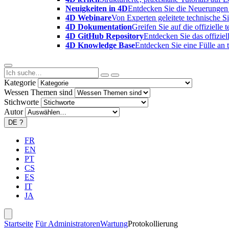
Neuigkeiten in 4D
Entdecken Sie die Neuerungen 
4D Webinare
Von Experten geleitete technische 
4D Dokumentation
Greifen Sie auf die offizielle
4D GitHub Repository
Entdecken Sie das offizie
4D Knowledge Base
Entdecken Sie eine Fülle an
Kategorie
Wessen Themen sind
Stichworte
Autor
DE
?
FR
EN
PT
CS
ES
IT
JA
Startseite
Für Administratoren
Wartung
Protokollierung