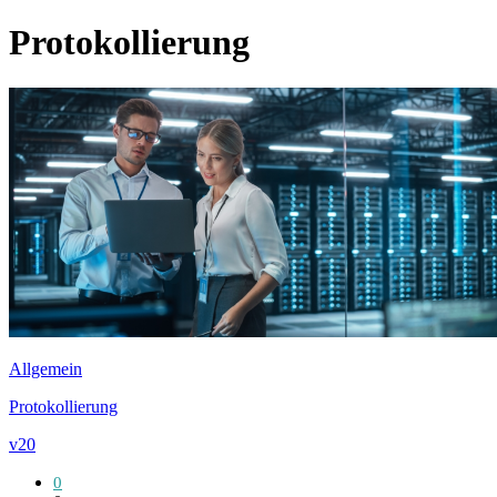
Protokollierung
Allgemein
Protokollierung
v20
0