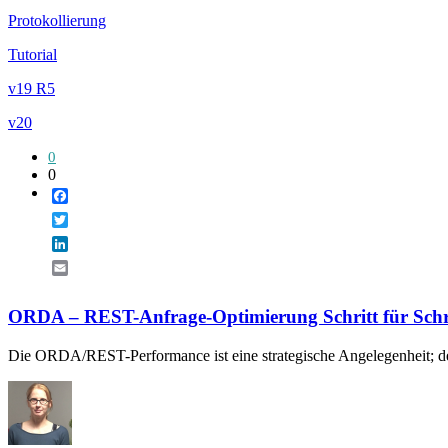
Protokollierung
Tutorial
v19 R5
v20
0
0
Facebook
Twitter
LinkedIn
Email
ORDA – REST-Anfrage-Optimierung Schritt für Schri
Die ORDA/REST-Performance ist eine strategische Angelegenheit; de