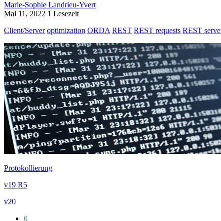
Marie-Sophie Landrieu-Yvert
Mai 11, 2022
1 Lesezeit
Client/Server
optimization
ORDA
REST
REST requests
REST serve
Protokollierung
v19 R5
v20
0