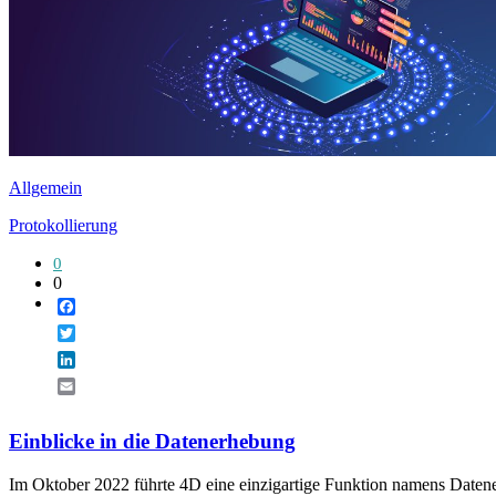
Allgemein
Protokollierung
0
0
Facebook
Twitter
LinkedIn
Email
Einblicke in die Datenerhebung
Im Oktober 2022 führte 4D eine einzigartige Funktion namens Datene