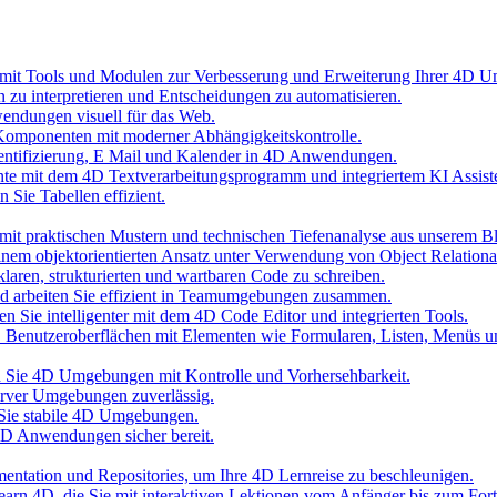
 mit Tools und Modulen zur Verbesserung und Erweiterung Ihrer 4D 
n zu interpretieren und Entscheidungen zu automatisieren.
wendungen visuell für das Web.
Komponenten mit moderner Abhängigkeitskontrolle.
hentifizierung, E Mail und Kalender in 4D Anwendungen.
nte mit dem 4D Textverarbeitungsprogramm und integriertem KI Assist
 Sie Tabellen effizient.
it praktischen Mustern und technischen Tiefenanalyse aus unserem B
inem objektorientierten Ansatz unter Verwendung von Object Relationa
laren, strukturierten und wartbaren Code zu schreiben.
und arbeiten Sie effizient in Teamumgebungen zusammen.
n Sie intelligenter mit dem 4D Code Editor und integrierten Tools.
D Benutzeroberflächen mit Elementen wie Formularen, Listen, Menüs 
ten Sie 4D Umgebungen mit Kontrolle und Vorhersehbarkeit.
erver Umgebungen zuverlässig.
 Sie stabile 4D Umgebungen.
 4D Anwendungen sicher bereit.
umentation und Repositories, um Ihre 4D Lernreise zu beschleunigen.
 Learn 4D, die Sie mit interaktiven Lektionen vom Anfänger bis zum Fort