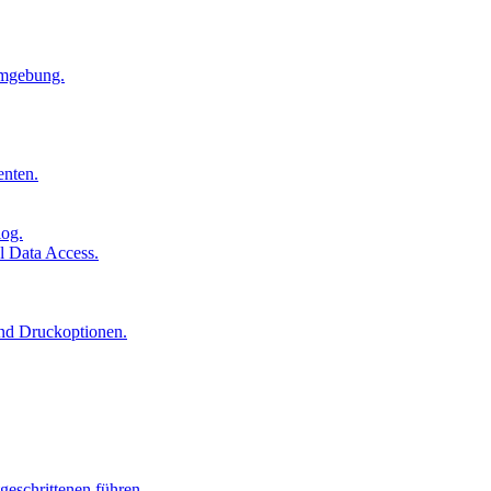
Umgebung.
enten.
log.
l Data Access.
und Druckoptionen.
geschrittenen führen.