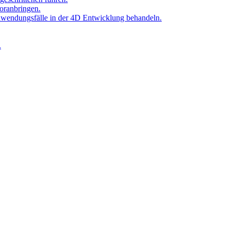
oranbringen.
Anwendungsfälle in der 4D Entwicklung behandeln.
.