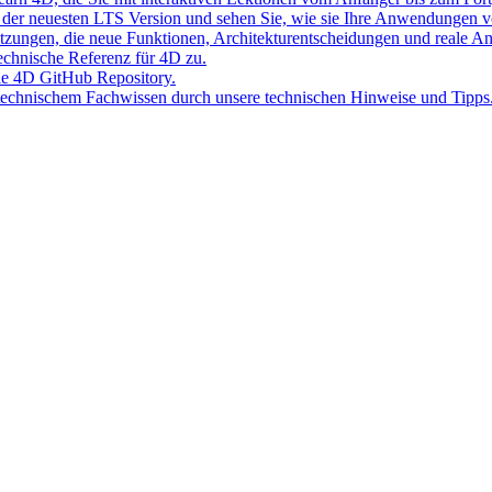
der neuesten LTS Version und sehen Sie, wie sie Ihre Anwendungen v
Sitzungen, die neue Funktionen, Architekturentscheidungen und reale 
 technische Referenz für 4D zu.
lle 4D GitHub Repository.
 technischem Fachwissen durch unsere technischen Hinweise und Tipps