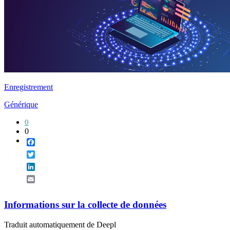
Enregistrement
Générique
0
0
Facebook
Twitter
LinkedIn
Email
Informations sur la collecte de données
Traduit automatiquement de Deepl