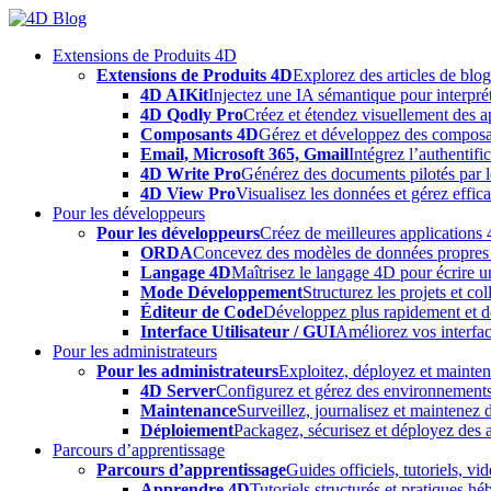
Skip
to
Extensions de Produits 4D
content
Extensions de Produits 4D
Explorez des articles de blo
4D AIKit
Injectez une IA sémantique pour interprét
4D Qodly Pro
Créez et étendez visuellement des a
Composants 4D
Gérez et développez des composa
Email, Microsoft 365, Gmail
Intégrez l’authentifi
4D Write Pro
Générez des documents pilotés par le
4D View Pro
Visualisez les données et gérez effica
Pour les développeurs
Pour les développeurs
Créez de meilleures applications 
ORDA
Concevez des modèles de données propres e
Langage 4D
Maîtrisez le langage 4D pour écrire un
Mode Développement
Structurez les projets et c
Éditeur de Code
Développez plus rapidement et déb
Interface Utilisateur / GUI
Améliorez vos interfac
Pour les administrateurs
Pour les administrateurs
Exploitez, déployez et mainten
4D Server
Configurez et gérez des environnements
Maintenance
Surveillez, journalisez et maintenez
Déploiement
Packagez, sécurisez et déployez des a
Parcours d’apprentissage
Parcours d’apprentissage
Guides officiels, tutoriels, v
Apprendre 4D
Tutoriels structurés et pratiques 