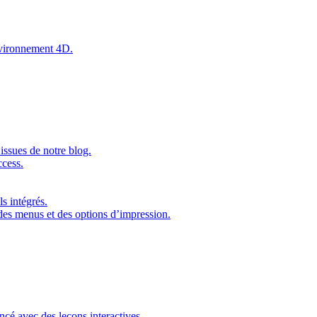
environnement 4D.
issues de notre blog.
ccess.
s intégrés.
 des menus et des options d’impression.
ncé avec des leçons interactives.