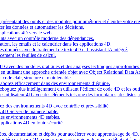
g présentant des outils et des modules pour améliorer et étendre votre 
er les données et automatiser les décisions.
pplications 4D vers le web.
nts avec un contrôle moderne des dépendances.
cation, les emails et le calendrier dans les applications 4D.
s données avec le traitement de texte 4D et l’assistant IA intégré.
cement les feuilles de calcul.
4D avec des modèles pratiques et des analyses techniques approfondies 
n utilisant une approche orientée objet avec Object Relational Data A
 code clair, structuré et maintenable.
ollaborez efficacement dans des environnements d’équipe.
oguez plus intelligemment en utilisant l’éditeur de code 4D et les outil
es utilisateur 4D avec des éléments tels que des formulaires, des listes,
ez des environnements 4D avec contrôle et prévisibilité.
 4D Server de manière fiable.
 des environnements 4D stables.
pplications 4D en toute sécurité.
idéos, documentation et dépôts pour accélérer votre apprentissage de 4D.
hébergés sur Learn 4D, conçus pour vous guider du niveau débutant à ava