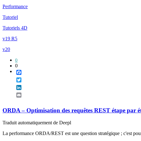
Performance
Tutoriel
Tutoriels 4D
v19 R5
v20
0
0
Facebook
Twitter
LinkedIn
Email
ORDA – Optimisation des requêtes REST étape par é
Traduit automatiquement de Deepl
La performance ORDA/REST est une question stratégique ; c'est pourquo