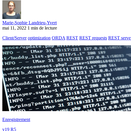
Marie-Sophie Landrieu-Yvert
mai 11, 2022
1 min de lecture
Client/Server
optimization
ORDA
REST
REST requests
REST serve
Enregistrement
v19 R5