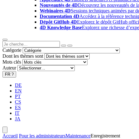
Nouveautés de 4D
Découvrez les nouveautés de la
Webinaires 4D
Sessions techniques animées par des
Documentation 4D
Accédez à la référence techniq
Dépôt GitHub 4D
Explorez le dépôt GitHub offici
4D Knowledge Base
Explorez une richesse d’exper
Catégorie
Dont les thèmes sont
Mots clés
Auteur
FR
?
DE
EN
PT
CS
ES
IT
JA
Accueil
Pour les administrateurs
Maintenance
Enregistrement