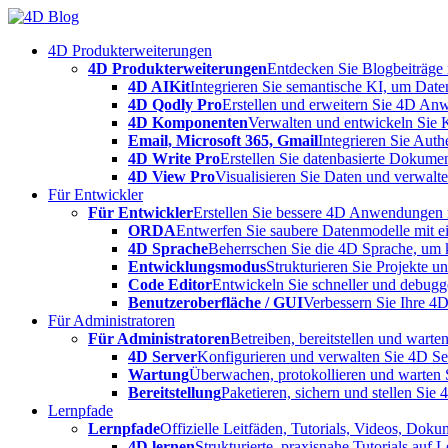
Skip
to
4D Produkterweiterungen
content
4D Produkterweiterungen
Entdecken Sie Blogbeiträge
4D AIKit
Integrieren Sie semantische KI, um Date
4D Qodly Pro
Erstellen und erweitern Sie 4D An
4D Komponenten
Verwalten und entwickeln Sie 
Email, Microsoft 365, Gmail
Integrieren Sie Aut
4D Write Pro
Erstellen Sie datenbasierte Dokume
4D View Pro
Visualisieren Sie Daten und verwalten
Für Entwickler
Für Entwickler
Erstellen Sie bessere 4D Anwendungen m
ORDA
Entwerfen Sie saubere Datenmodelle mit e
4D Sprache
Beherrschen Sie die 4D Sprache, um k
Entwicklungsmodus
Strukturieren Sie Projekte 
Code Editor
Entwickeln Sie schneller und debugge
Benutzeroberfläche / GUI
Verbessern Sie Ihre 4
Für Administratoren
Für Administratoren
Betreiben, bereitstellen und war
4D Server
Konfigurieren und verwalten Sie 4D S
Wartung
Überwachen, protokollieren und warten
Bereitstellung
Paketieren, sichern und stellen Sie
Lernpfade
Lernpfade
Offizielle Leitfäden, Tutorials, Videos, Dok
4D lernen
Strukturierte, praxisnahe Tutorials auf