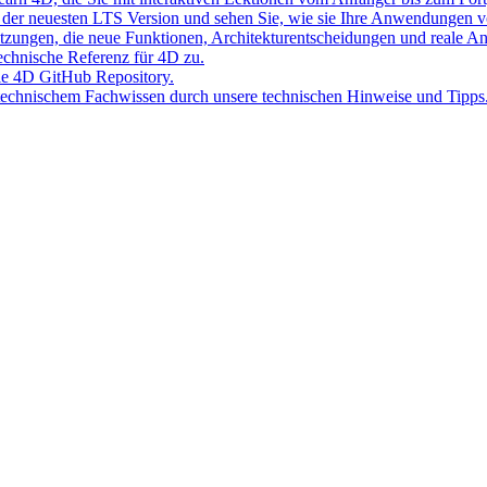
der neuesten LTS Version und sehen Sie, wie sie Ihre Anwendungen v
Sitzungen, die neue Funktionen, Architekturentscheidungen und reale 
 technische Referenz für 4D zu.
lle 4D GitHub Repository.
 technischem Fachwissen durch unsere technischen Hinweise und Tipps