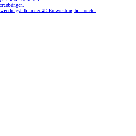
oranbringen.
Anwendungsfälle in der 4D Entwicklung behandeln.
.