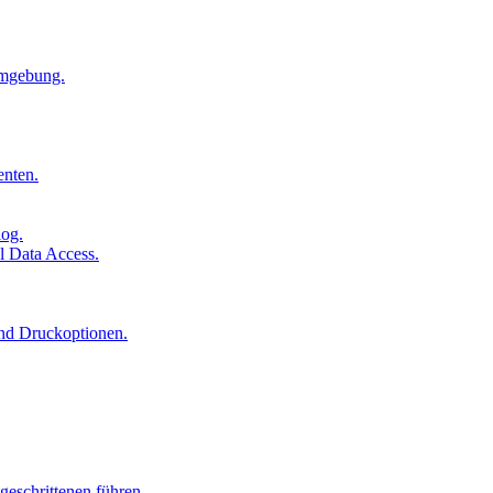
Umgebung.
enten.
log.
l Data Access.
und Druckoptionen.
geschrittenen führen.