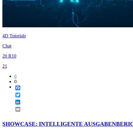
4D Tutorials
Chat
20 R10
21
0
0
Facebook
Twitter
LinkedIn
Email
SHOWCASE: INTELLIGENTE AUSGABENBERI