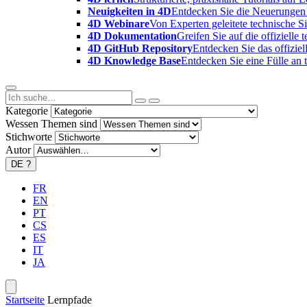
Neuigkeiten in 4D
Entdecken Sie die Neuerungen 
4D Webinare
Von Experten geleitete technische 
4D Dokumentation
Greifen Sie auf die offizielle
4D GitHub Repository
Entdecken Sie das offizie
4D Knowledge Base
Entdecken Sie eine Fülle an
Kategorie
Wessen Themen sind
Stichworte
Autor
DE
?
FR
EN
PT
CS
ES
IT
JA
Startseite
Lernpfade