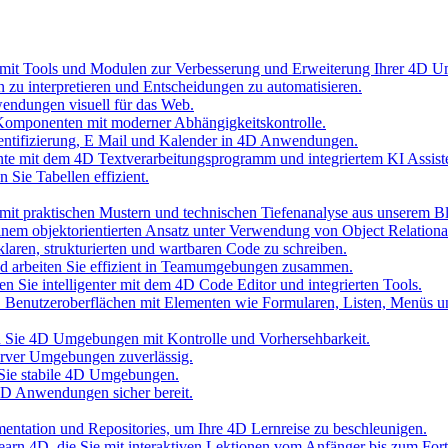
 mit Tools und Modulen zur Verbesserung und Erweiterung Ihrer 4D 
n zu interpretieren und Entscheidungen zu automatisieren.
wendungen visuell für das Web.
Komponenten mit moderner Abhängigkeitskontrolle.
hentifizierung, E Mail und Kalender in 4D Anwendungen.
nte mit dem 4D Textverarbeitungsprogramm und integriertem KI Assist
 Sie Tabellen effizient.
it praktischen Mustern und technischen Tiefenanalyse aus unserem B
inem objektorientierten Ansatz unter Verwendung von Object Relationa
laren, strukturierten und wartbaren Code zu schreiben.
und arbeiten Sie effizient in Teamumgebungen zusammen.
n Sie intelligenter mit dem 4D Code Editor und integrierten Tools.
D Benutzeroberflächen mit Elementen wie Formularen, Listen, Menüs 
ten Sie 4D Umgebungen mit Kontrolle und Vorhersehbarkeit.
erver Umgebungen zuverlässig.
 Sie stabile 4D Umgebungen.
 4D Anwendungen sicher bereit.
umentation und Repositories, um Ihre 4D Lernreise zu beschleunigen.
 Learn 4D, die Sie mit interaktiven Lektionen vom Anfänger bis zum Fort