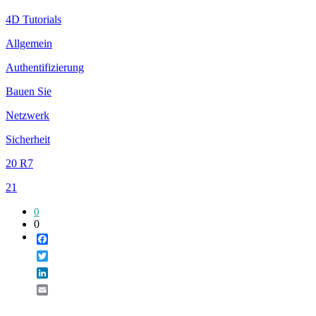
4D Tutorials
Allgemein
Authentifizierung
Bauen Sie
Netzwerk
Sicherheit
20 R7
21
0
0
Facebook
Twitter
LinkedIn
Email