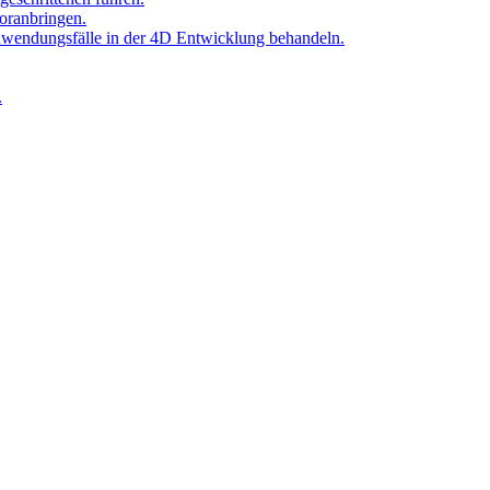
oranbringen.
Anwendungsfälle in der 4D Entwicklung behandeln.
.