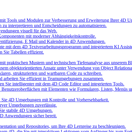
 mit Tools und Modulen zur Verbesserung und Erweiterung Ihrer 4D 
n zu interpretieren und Entscheidungen zu automatisieren.
wendungen visuell für das Web.
Komponenten mit moderner Abhängigkeitskontrolle.
hentifizierung, E Mail und Kalender in 4D Anwendungen.
nte mit dem 4D Textverarbeitungsprogramm und integriertem KI Assist
 Sie Tabellen effizient.
it praktischen Mustern und technischen Tiefenanalyse aus unserem B
inem objektorientierten Ansatz unter Verwendung von Object Relationa
laren, strukturierten und wartbaren Code zu schreiben.
und arbeiten Sie effizient in Teamumgebungen zusammen.
n Sie intelligenter mit dem 4D Code Editor und integrierten Tools.
D Benutzeroberflächen mit Elementen wie Formularen, Listen, Menüs 
ten Sie 4D Umgebungen mit Kontrolle und Vorhersehbarkeit.
erver Umgebungen zuverlässig.
 Sie stabile 4D Umgebungen.
 4D Anwendungen sicher bereit.
umentation und Repositories, um Ihre 4D Lernreise zu beschleunigen.
 Learn 4D, die Sie mit interaktiven Lektionen vom Anfänger bis zum Fort