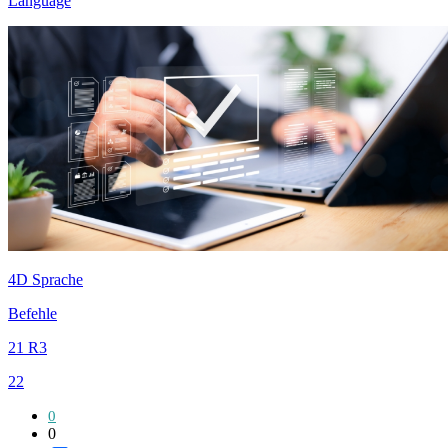
Language
4D Sprache
Befehle
21 R3
22
0
0