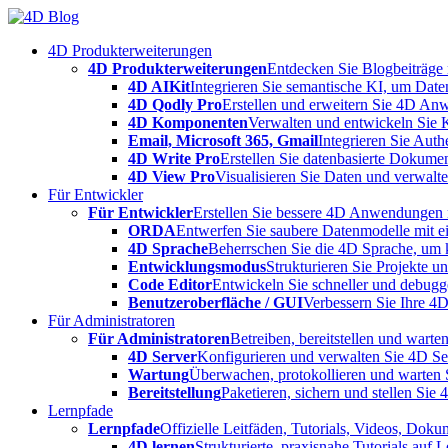
Skip
to
4D Produkterweiterungen
content
4D Produkterweiterungen
Entdecken Sie Blogbeiträge
4D AIKit
Integrieren Sie semantische KI, um Date
4D Qodly Pro
Erstellen und erweitern Sie 4D An
4D Komponenten
Verwalten und entwickeln Sie 
Email, Microsoft 365, Gmail
Integrieren Sie Aut
4D Write Pro
Erstellen Sie datenbasierte Dokume
4D View Pro
Visualisieren Sie Daten und verwalten
Für Entwickler
Für Entwickler
Erstellen Sie bessere 4D Anwendungen m
ORDA
Entwerfen Sie saubere Datenmodelle mit e
4D Sprache
Beherrschen Sie die 4D Sprache, um k
Entwicklungsmodus
Strukturieren Sie Projekte 
Code Editor
Entwickeln Sie schneller und debugge
Benutzeroberfläche / GUI
Verbessern Sie Ihre 4
Für Administratoren
Für Administratoren
Betreiben, bereitstellen und war
4D Server
Konfigurieren und verwalten Sie 4D S
Wartung
Überwachen, protokollieren und warten
Bereitstellung
Paketieren, sichern und stellen Sie
Lernpfade
Lernpfade
Offizielle Leitfäden, Tutorials, Videos, Dok
4D lernen
Strukturierte, praxisnahe Tutorials auf