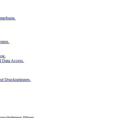
Umgebung.
enten.
log.
l Data Access.
und Druckoptionen.
geschrittenen führen.