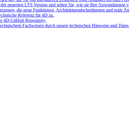
der neuesten LTS Version und sehen Sie, wie sie Ihre Anwendungen v
Sitzungen, die neue Funktionen, Architekturentscheidungen und reale 
 technische Referenz für 4D zu.
lle 4D GitHub Repository.
 technischem Fachwissen durch unsere technischen Hinweise und Tipps