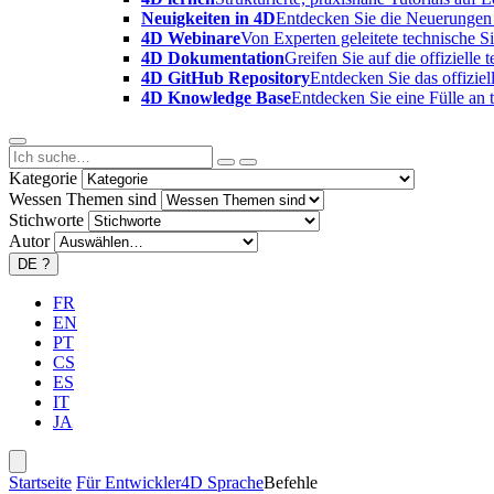
Neuigkeiten in 4D
Entdecken Sie die Neuerungen 
4D Webinare
Von Experten geleitete technische 
4D Dokumentation
Greifen Sie auf die offizielle
4D GitHub Repository
Entdecken Sie das offizie
4D Knowledge Base
Entdecken Sie eine Fülle an
Kategorie
Wessen Themen sind
Stichworte
Autor
DE
?
FR
EN
PT
CS
ES
IT
JA
Startseite
Für Entwickler
4D Sprache
Befehle