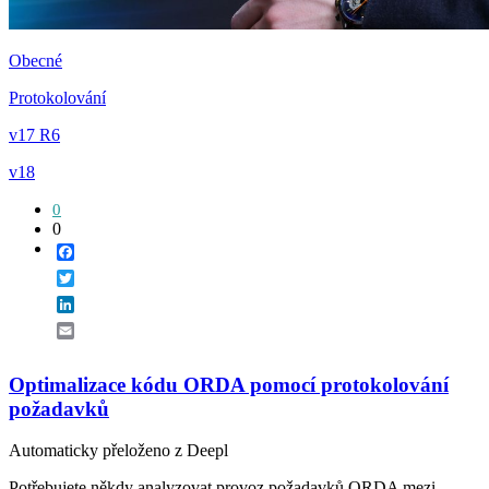
Obecné
Protokolování
v17 R6
v18
0
0
Facebook
Twitter
LinkedIn
Email
Optimalizace kódu ORDA pomocí protokolování
požadavků
Automaticky přeloženo z Deepl
Potřebujete někdy analyzovat provoz požadavků ORDA mezi