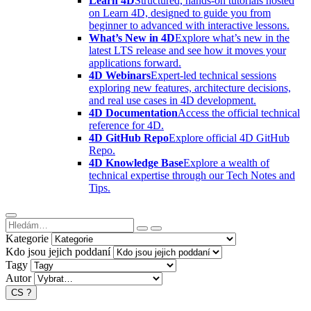
Learn 4D
Structured, hands-on tutorials hosted
on Learn 4D, designed to guide you from
beginner to advanced with interactive lessons.
What’s New in 4D
Explore what’s new in the
latest LTS release and see how it moves your
applications forward.
4D Webinars
Expert-led technical sessions
exploring new features, architecture decisions,
and real use cases in 4D development.
4D Documentation
Access the official technical
reference for 4D.
4D GitHub Repo
Explore official 4D GitHub
Repo.
4D Knowledge Base
Explore a wealth of
technical expertise through our Tech Notes and
Tips.
Kategorie
Kdo jsou jejich poddaní
Tagy
Autor
CS
?