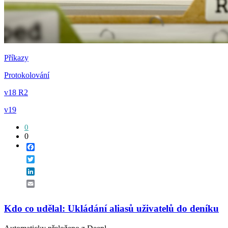
Příkazy
Protokolování
v18 R2
v19
0
0
Facebook
Twitter
LinkedIn
Email
Kdo co udělal: Ukládání aliasů uživatelů do deníku