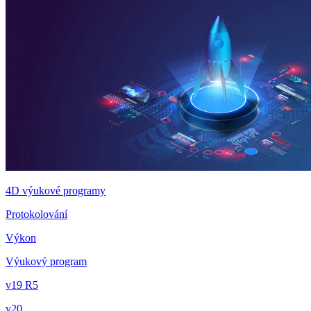
4D výukové programy
Protokolování
Výkon
Výukový program
v19 R5
v20