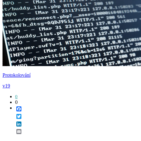
Protokolování
v19
0
0
Facebook
Twitter
LinkedIn
Email