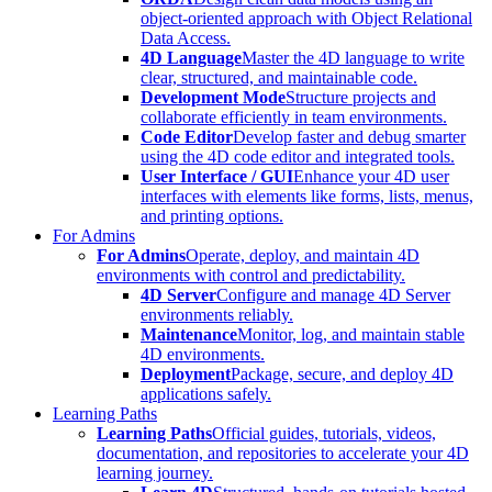
object-oriented approach with Object Relational
Data Access.
4D Language
Master the 4D language to write
clear, structured, and maintainable code.
Development Mode
Structure projects and
collaborate efficiently in team environments.
Code Editor
Develop faster and debug smarter
using the 4D code editor and integrated tools.
User Interface / GUI
Enhance your 4D user
interfaces with elements like forms, lists, menus,
and printing options.
For Admins
For Admins
Operate, deploy, and maintain 4D
environments with control and predictability.
4D Server
Configure and manage 4D Server
environments reliably.
Maintenance
Monitor, log, and maintain stable
4D environments.
Deployment
Package, secure, and deploy 4D
applications safely.
Learning Paths
Learning Paths
Official guides, tutorials, videos,
documentation, and repositories to accelerate your 4D
learning journey.