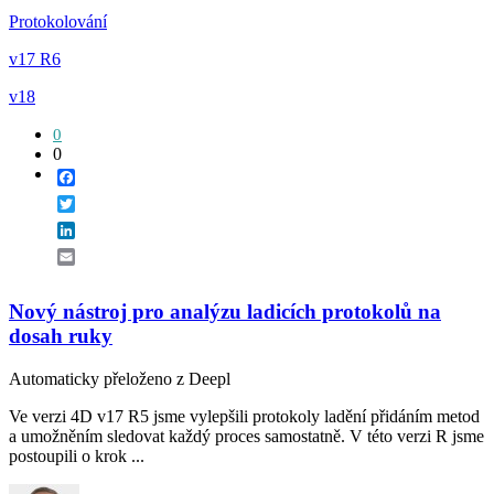
Protokolování
v17 R6
v18
0
0
Facebook
Twitter
LinkedIn
Email
Nový nástroj pro analýzu ladicích protokolů na
dosah ruky
Automaticky přeloženo z Deepl
Ve verzi 4D v17 R5 jsme vylepšili protokoly ladění přidáním metod
a umožněním sledovat každý proces samostatně. V této verzi R jsme
postoupili o krok ...