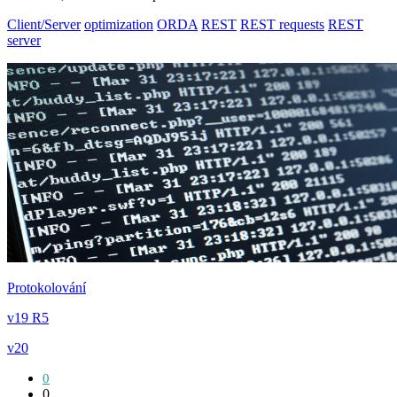
Client/Server
optimization
ORDA
REST
REST requests
REST
server
Protokolování
v19 R5
v20
0
0