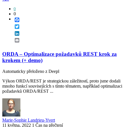
0
0
Facebook
Twitter
LinkedIn
Email
ORDA – Optimalizace požadavků REST krok za
krokem (+ demo)
Automaticky přeloženo z Deepl
Výkon ORDA/REST je strategickou záležitostí, proto jsme dodali
mnoho funkcí souvisejících s tímto tématem, například optimalizaci
požadavků ORDA/REST ...
Marie-Sophie Landrieu-Yvert
11 května, 2022
1 Čas na přečtení