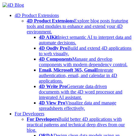
Skip
to
4D Product Extensions
content
4D Product Extensions
Explore blog posts featuring
tools and modules to enhance and extend your 4D
environment.
4D AIKit
Inject semantic AI to interpret data and
automate decisions.
4D Qodly Pro
Build and extend 4D applications
to web visually.
4D Components
Manage and develop
components with modern dependency control.
Email, Microsoft 365, Gmail
Integrate
authentication, email, and calendar in 4D
applications.
4D Write Pro
Generate data-driven
documents with the 4D word processor and
integrated AI assistant.
4D View Pro
Visualize data and manage
spreadsheets effectively.
For Developers
For Developers
Build better 4D applications with
practical patterns and technical deep dives from our
blog.
ORDA
Design clean data models using an