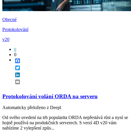
Obecné
Protokolování
v20
0
0
Facebook
Twitter
LinkedIn
Email
Protokolování volání ORDA na serveru
Automaticky přeloženo z Deepl
Od svého uvedení na trh popularita ORDA nepřestává růst a nyní se
hojně používá na produkčních serverech. S verzí 4D v20 vám
nabízíme 2 vylepšení způs...