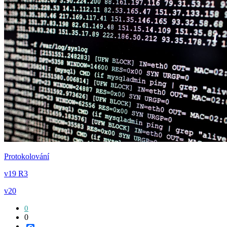
Protokolování
v19 R3
v20
0
0