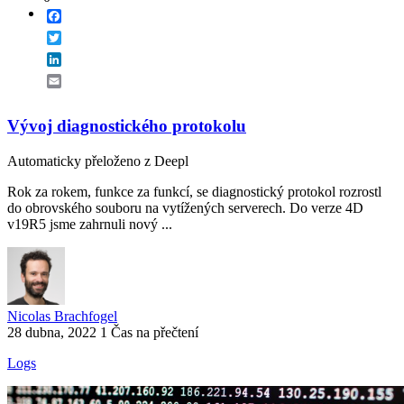
Facebook
Twitter
LinkedIn
Email
Vývoj diagnostického protokolu
Automaticky přeloženo z Deepl
Rok za rokem, funkce za funkcí, se diagnostický protokol rozrostl
do obrovského souboru na vytížených serverech. Do verze 4D
v19R5 jsme zahrnuli nový ...
Nicolas Brachfogel
28 dubna, 2022
1 Čas na přečtení
Logs