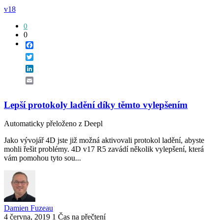
v18
0
0
Facebook
Twitter
LinkedIn
Email
Lepší protokoly ladění díky těmto vylepšením
Automaticky přeloženo z Deepl
Jako vývojář 4D jste již možná aktivovali protokol ladění, abyste
mohli řešit problémy. 4D v17 R5 zavádí několik vylepšení, která
vám pomohou tyto sou...
Damien Fuzeau
4 června, 2019
1 Čas na přečtení