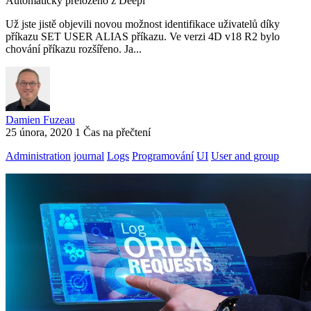
Automaticky přeloženo z Deepl
Už jste jistě objevili novou možnost identifikace uživatelů díky
příkazu SET USER ALIAS příkazu. Ve verzi 4D v18 R2 bylo
chování příkazu rozšířeno. Ja...
Damien Fuzeau
25 února, 2020
1 Čas na přečtení
Administration
journal
Logs
Programování
UI
User and group