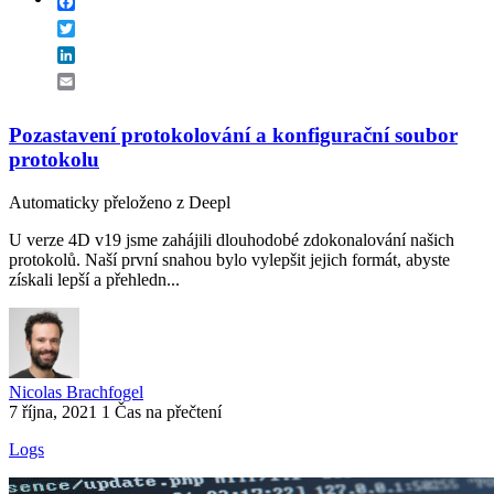
Facebook
Twitter
LinkedIn
Email
Pozastavení protokolování a konfigurační soubor
protokolu
Automaticky přeloženo z Deepl
U verze 4D v19 jsme zahájili dlouhodobé zdokonalování našich
protokolů. Naší první snahou bylo vylepšit jejich formát, abyste
získali lepší a přehledn...
Nicolas Brachfogel
7 října, 2021
1 Čas na přečtení
Logs