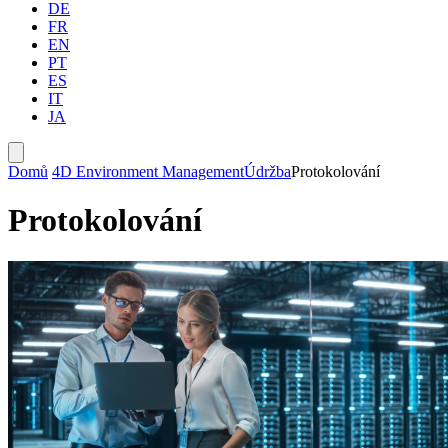
DE
FR
EN
PT
ES
IT
JA
Domů
4D Environment Management
Údržba
Protokolování
Protokolování