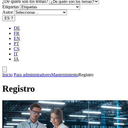
¿De quién son los temas?
Etiquetas
Autor
ES
?
DE
FR
EN
PT
CS
IT
JA
Inicio
Para administradores
Mantenimiento
Registro
Registro