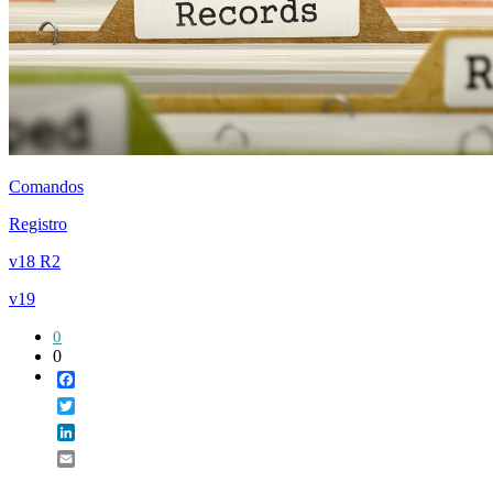
Comandos
Registro
v18 R2
v19
0
0
Facebook
Twitter
LinkedIn
Email