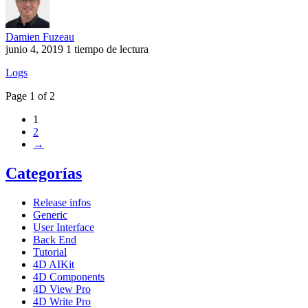
Damien Fuzeau
junio 4, 2019
1 tiempo de lectura
Logs
Page 1 of 2
1
2
→
Categorías
Release infos
Generic
User Interface
Back End
Tutorial
4D AIKit
4D Components
4D View Pro
4D Write Pro