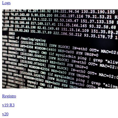
Logs
Registro
v19 R3
v20