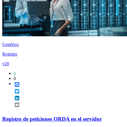
Genérico
Registro
v20
0
0
Facebook
Twitter
LinkedIn
Email
Registro de peticiones ORDA en el servidor