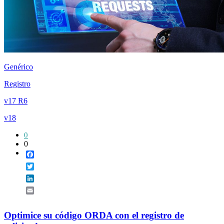
Genérico
Registro
v17 R6
v18
0
0
Facebook
Twitter
LinkedIn
Email
Optimice su código ORDA con el registro de