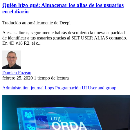
Quién hizo qué: Almacenar los alias de los usuarios
en el diario
Traducido automáticamente de Deepl
A estas alturas, seguramente habrás descubierto la nueva capacidad
de identificar a tus usuarios gracias al SET USER ALIAS comando.
En 4D v18 R2, el c...
Damien Fuzeau
febrero 25, 2020
1 tiempo de lectura
Administration
journal
Logs
Programación
UI
User and group