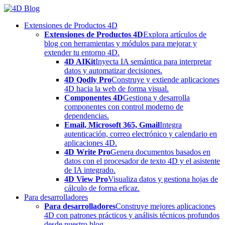
Skip
to
Extensiones de Productos 4D
content
Extensiones de Productos 4D
Explora artículos de
blog con herramientas y módulos para mejorar y
extender tu entorno 4D.
4D AIKit
Inyecta IA semántica para interpretar
datos y automatizar decisiones.
4D Qodly Pro
Construye y extiende aplicaciones
4D hacia la web de forma visual.
Componentes 4D
Gestiona y desarrolla
componentes con control moderno de
dependencias.
Email, Microsoft 365, Gmail
Integra
autenticación, correo electrónico y calendario en
aplicaciones 4D.
4D Write Pro
Genera documentos basados en
datos con el procesador de texto 4D y el asistente
de IA integrado.
4D View Pro
Visualiza datos y gestiona hojas de
cálculo de forma eficaz.
Para desarrolladores
Para desarrolladores
Construye mejores aplicaciones
4D con patrones prácticos y análisis técnicos profundos
desde nuestro blog.