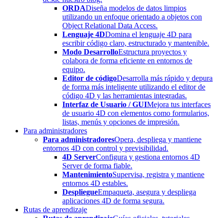
ORDA
Diseña modelos de datos limpios
utilizando un enfoque orientado a objetos con
Object Relational Data Access.
Lenguaje 4D
Domina el lenguaje 4D para
escribir código claro, estructurado y mantenible.
Modo Desarrollo
Estructura proyectos y
colabora de forma eficiente en entornos de
equipo.
Editor de código
Desarrolla más rápido y depura
de forma más inteligente utilizando el editor de
código 4D y las herramientas integradas.
Interfaz de Usuario / GUI
Mejora tus interfaces
de usuario 4D con elementos como formularios,
listas, menús y opciones de impresión.
Para administradores
Para administradores
Opera, despliega y mantiene
entornos 4D con control y previsibilidad.
4D Server
Configura y gestiona entornos 4D
Server de forma fiable.
Mantenimiento
Supervisa, registra y mantiene
entornos 4D estables.
Despliegue
Empaqueta, asegura y despliega
aplicaciones 4D de forma segura.
Rutas de aprendizaje