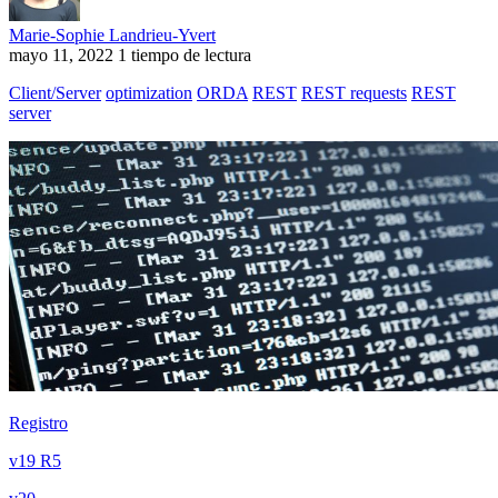
Marie-Sophie Landrieu-Yvert
mayo 11, 2022
1 tiempo de lectura
Client/Server
optimization
ORDA
REST
REST requests
REST
server
Registro
v19 R5