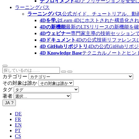
デプロイメント
4Dアプリケーションを安全
ラーニングパス
ラーニングパス
公式ガイド、チュートリアル、動
4Dを学ぶ
Learn 4Dにホストされた構
4Dの新機能
最新のLTSリリースの新機能を
4Dウェビナー
専門家主導の技術セッション
4Dドキュメント
4Dの公式技術リファレンス
4D GitHubリポジトリ
4Dの公式GitHubリ
4D Knowledge Base
テクニカルノートとヒン
カテゴリー
その対象は誰か
タグ
著者
JA
?
DE
FR
EN
PT
CS