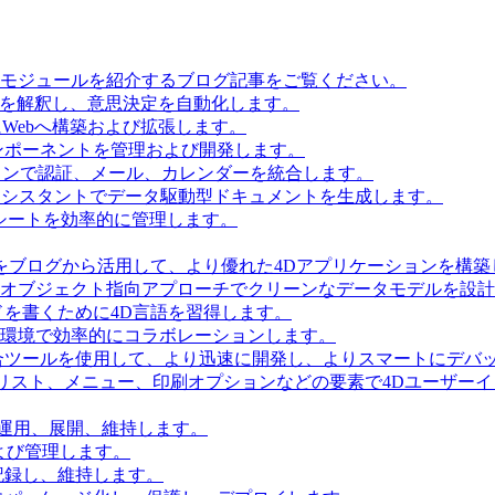
とモジュールを紹介するブログ記事をご覧ください。
タを解釈し、意思決定を自動化します。
Webへ構築および拡張します。
ンポーネントを管理および開発します。
ョンで認証、メール、カレンダーを統合します。
Iアシスタントでデータ駆動型ドキュメントを生成します。
シートを効率的に管理します。
をブログから活用して、より優れた4Dアプリケーションを構築
 Accessを使用してオブジェクト指向アプローチでクリーンなデータモデルを
を書くために4D言語を習得します。
環境で効率的にコラボレーションします。
合ツールを使用して、より迅速に開発し、よりスマートにデバ
リスト、メニュー、印刷オプションなどの要素で4Dユーザー
を運用、展開、維持します。
および管理します。
記録し、維持します。