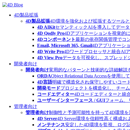
Skip
to
content
4D製品拡張
4D製品拡張
4D環境を強化および拡張するツール
4D AIKit
セマンティックAIを導入してデー
4D Qodly Pro
4Dアプリケーションを視覚的に
4Dコンポーネント
最新の依存関係管理でコ
Email, Microsoft 365, Gmail
4Dアプリケーシ
4D Write Pro
4Dワードプロセッサと統合A
4D View Pro
データを可視化し、スプレッド
開発者向け
開発者向け
実用的なパターンと技術的な詳細解説
ORDA
Object Relational Data
4D言語
明確で構造化され保守しやすいコード
開発モード
プロジェクトを構造化し、チーム
コードエディター
4Dコードエディターと統
ユーザーインターフェース / GUI
フォーム、
管理者向け
管理者向け
制御性と予測可能性を持って4D環境
4D Server
4D Server環境を信頼性高く構成
メンテナンス
安定した4D環境を監視、ログ