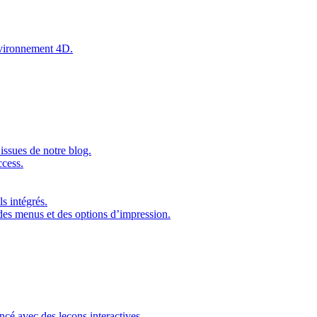
environnement 4D.
issues de notre blog.
ccess.
s intégrés.
 des menus et des options d’impression.
ncé avec des leçons interactives.