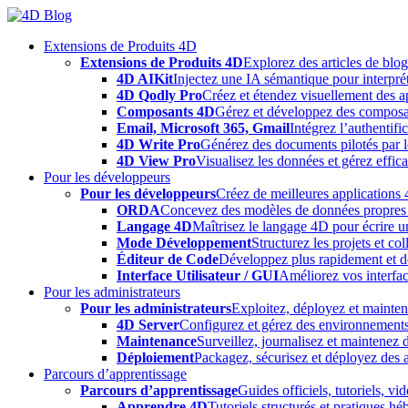
Skip
to
Extensions de Produits 4D
content
Extensions de Produits 4D
Explorez des articles de blo
4D AIKit
Injectez une IA sémantique pour interprét
4D Qodly Pro
Créez et étendez visuellement des a
Composants 4D
Gérez et développez des composa
Email, Microsoft 365, Gmail
Intégrez l’authentifi
4D Write Pro
Générez des documents pilotés par le
4D View Pro
Visualisez les données et gérez effica
Pour les développeurs
Pour les développeurs
Créez de meilleures applications 
ORDA
Concevez des modèles de données propres e
Langage 4D
Maîtrisez le langage 4D pour écrire un
Mode Développement
Structurez les projets et c
Éditeur de Code
Développez plus rapidement et déb
Interface Utilisateur / GUI
Améliorez vos interfac
Pour les administrateurs
Pour les administrateurs
Exploitez, déployez et mainten
4D Server
Configurez et gérez des environnements
Maintenance
Surveillez, journalisez et maintenez
Déploiement
Packagez, sécurisez et déployez des a
Parcours d’apprentissage
Parcours d’apprentissage
Guides officiels, tutoriels, v
Apprendre 4D
Tutoriels structurés et pratiques 