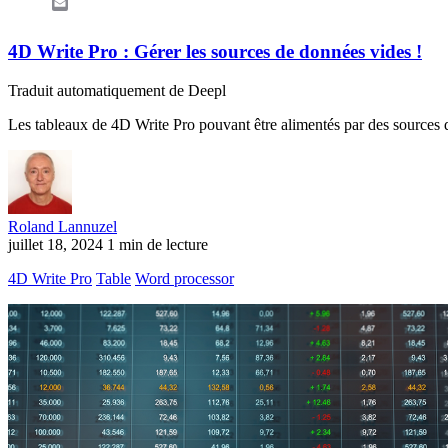
Email
4D Write Pro : Gérer les sources de données vides !
Traduit automatiquement de Deepl
Les tableaux de 4D Write Pro pouvant être alimentés par des sources d
Roland Lannuzel
juillet 18, 2024
1 min de lecture
4D Write Pro
Table
Word processor