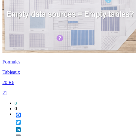
Formules
Tableaux
20 R6
21
0
0
Facebook
Twitter
LinkedIn