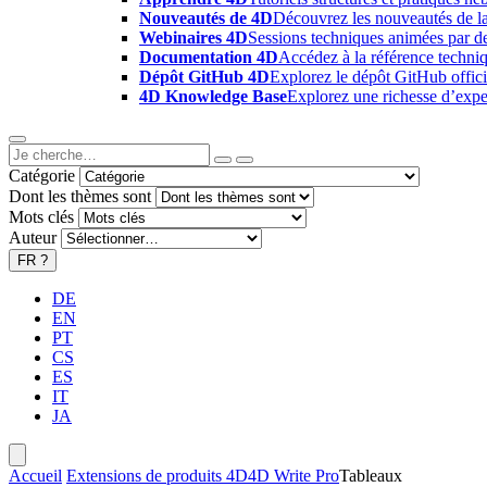
Nouveautés de 4D
Découvrez les nouveautés de la
Webinaires 4D
Sessions techniques animées par des
Documentation 4D
Accédez à la référence techniq
Dépôt GitHub 4D
Explorez le dépôt GitHub offici
4D Knowledge Base
Explorez une richesse d’exper
Catégorie
Dont les thèmes sont
Mots clés
Auteur
FR
?
DE
EN
PT
CS
ES
IT
JA
Accueil
Extensions de produits 4D
4D Write Pro
Tableaux