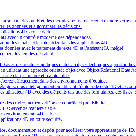
g présentant des outils et des modules pour améliorer et étendre votre 
er les données et automatiser les décisions.
pplications 4D vers le web.
nts avec un contrôle moderne des dépendances.
cation, les emails et le calendrier dans les applications 4D.
s données avec le traitement de texte 4D et l’assistant IA intégré.
cement les feuilles de calcul.
4D avec des modèles pratiques et des analyses techniques approfondies 
n utilisant une approche orientée objet avec Object Relational Data A
 code clair, structuré et maintenable.
ollaborez efficacement dans des environnements d’équipe.
oguez plus intelligemment en utilisant l’éditeur de code 4D et les outil
es utilisateur 4D avec des éléments tels que des formulaires, des listes,
ez des environnements 4D avec contrôle et prévisibilité.
 4D Server de manière fiable.
 des environnements 4D stables.
pplications 4D en toute sécurité.
idéos, documentation et dépôts pour accélérer votre apprentissage de 4D.
hébergés sur Learn 4D, conçus pour vous guider du niveau débutant à ava