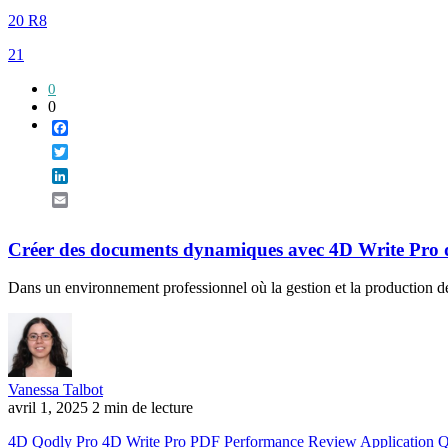
20 R8
21
0
0
Facebook
Twitter
LinkedIn
Email
Créer des documents dynamiques avec 4D Write Pro d
Dans un environnement professionnel où la gestion et la production de do
Vanessa Talbot
avril 1, 2025
2 min de lecture
4D Qodly Pro
4D Write Pro
PDF
Performance Review Application
Q