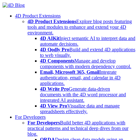
Skip
to
4D Product Extensions
content
4D Product Extensions
Explore blog posts featuring
tools and modules to enhance and extend your 4D
environment.
4D AIKit
Inject semantic AI to interpret data and
automate decisions.
4D Qodly Pro
Build and extend 4D applications
to web visually.
4D Components
Manage and develop
components with modern dependency control.
Email, Microsoft 365, Gmail
Integrate
authentication, email, and calendar in 4D
applications.
4D Write Pro
Generate data-driven
documents with the 4D word processor and
integrated AI assistant.
4D View Pro
Visualize data and manage
spreadsheets effectively.
For Developers
For Developers
Build better 4D applications with
practical patterns and technical deep dives from our
blog.
ORDA
Design clean data models using an