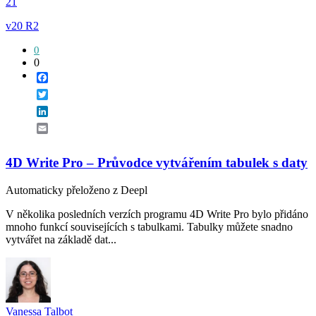
21
v20 R2
0
0
Facebook
Twitter
LinkedIn
Email
4D Write Pro – Průvodce vytvářením tabulek s daty
Automaticky přeloženo z Deepl
V několika posledních verzích programu 4D Write Pro bylo přidáno
mnoho funkcí souvisejících s tabulkami. Tabulky můžete snadno
vytvářet na základě dat...
Vanessa Talbot