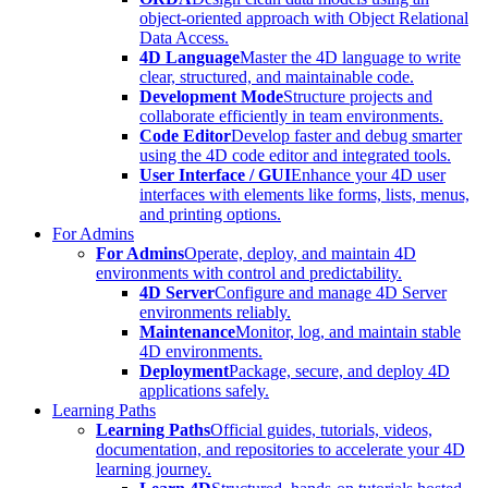
object-oriented approach with Object Relational
Data Access.
4D Language
Master the 4D language to write
clear, structured, and maintainable code.
Development Mode
Structure projects and
collaborate efficiently in team environments.
Code Editor
Develop faster and debug smarter
using the 4D code editor and integrated tools.
User Interface / GUI
Enhance your 4D user
interfaces with elements like forms, lists, menus,
and printing options.
For Admins
For Admins
Operate, deploy, and maintain 4D
environments with control and predictability.
4D Server
Configure and manage 4D Server
environments reliably.
Maintenance
Monitor, log, and maintain stable
4D environments.
Deployment
Package, secure, and deploy 4D
applications safely.
Learning Paths
Learning Paths
Official guides, tutorials, videos,
documentation, and repositories to accelerate your 4D
learning journey.