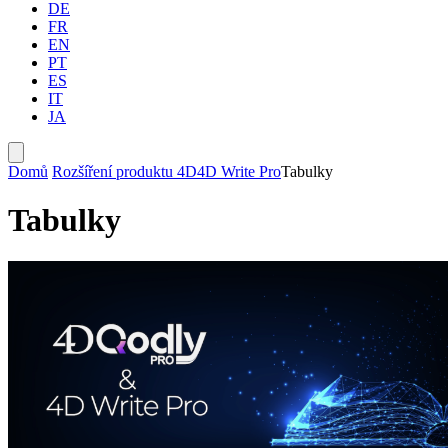
DE
FR
EN
PT
ES
IT
JA
Domů
Rozšíření produktu 4D
4D Write Pro
Tabulky
Tabulky