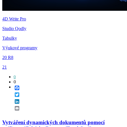
4D Write Pro
Studio Qodly
Tabulky
Výukové programy
20 R8
21
0
0
Facebook
Twitter
LinkedIn
Email
Vytváření dynamických dokumentů pomocí