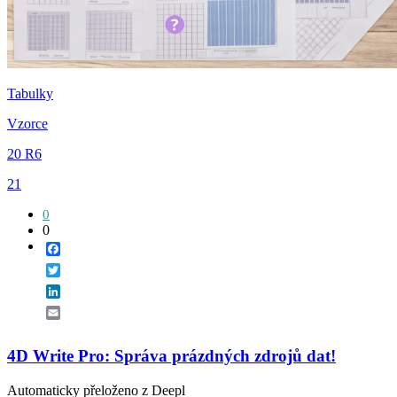
Tabulky
Vzorce
20 R6
21
0
0
Facebook
Twitter
LinkedIn
Email
4D Write Pro: Správa prázdných zdrojů dat!
Automaticky přeloženo z Deepl