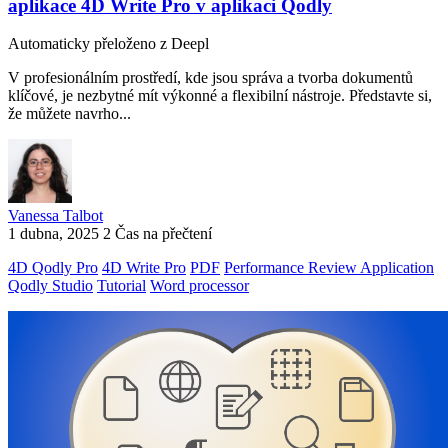
aplikace 4D Write Pro v aplikaci Qodly
Automaticky přeloženo z Deepl
V profesionálním prostředí, kde jsou správa a tvorba dokumentů
klíčové, je nezbytné mít výkonné a flexibilní nástroje. Představte si,
že můžete navrho...
Vanessa Talbot
1 dubna, 2025
2 Čas na přečtení
4D Qodly Pro
4D Write Pro
PDF
Performance Review Application
Qodly Studio
Tutorial
Word processor