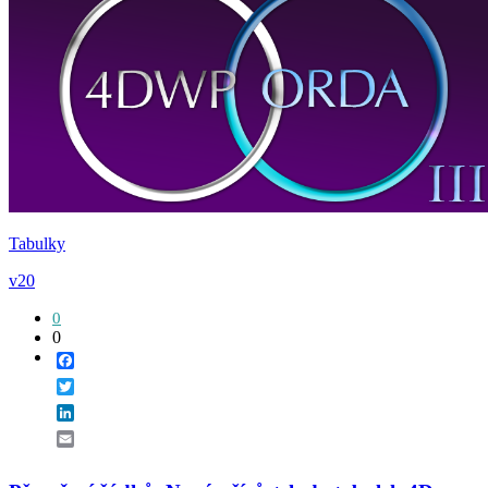
Tabulky
v20
0
0
Facebook
Twitter
LinkedIn
Email