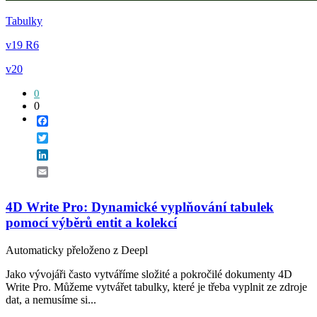
Tabulky
v19 R6
v20
0
0
Facebook
Twitter
LinkedIn
Email
4D Write Pro: Dynamické vyplňování tabulek
pomocí výběrů entit a kolekcí
Automaticky přeloženo z Deepl
Jako vývojáři často vytváříme složité a pokročilé dokumenty 4D
Write Pro. Můžeme vytvářet tabulky, které je třeba vyplnit ze zdroje
dat, a nemusíme si...