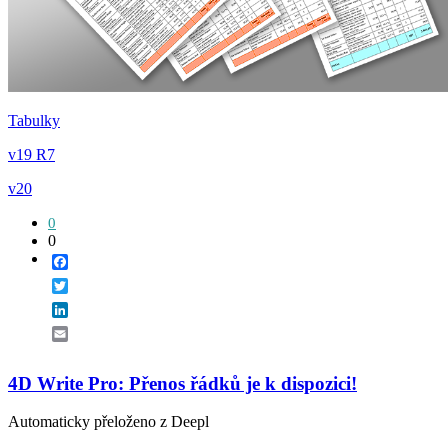
Tabulky
v19 R7
v20
0
0
Facebook
Twitter
LinkedIn
Email
4D Write Pro: Přenos řádků je k dispozici!
Automaticky přeloženo z Deepl