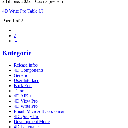
28 dubna, 2022
1 Čas na přečtení
4D Write Pro
Table
UI
Page 1 of 2
1
2
→
Kategorie
Release infos
4D Components
Generic
User Interface
Back End
Tutorial
4D AIKit
4D View Pro
4D Write Pro
Email, Microsoft 365, Gmail
4D Qodly Pro
Development Mode
4D Language