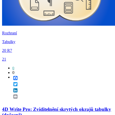
Rozhraní
Tabulky
20 R7
21
0
0
Facebook
Twitter
LinkedIn
Email
4D Write Pro: Zviditelnění skrytých okrajů tabulky
(dočasně)