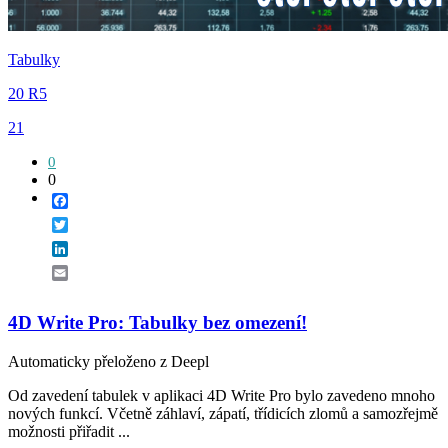
Tabulky
20 R5
21
0
0
Facebook
Twitter
LinkedIn
Email
4D Write Pro: Tabulky bez omezení!
Automaticky přeloženo z Deepl
Od zavedení tabulek v aplikaci 4D Write Pro bylo zavedeno mnoho
nových funkcí. Včetně záhlaví, zápatí, třídicích zlomů a samozřejmě
možnosti přiřadit ...