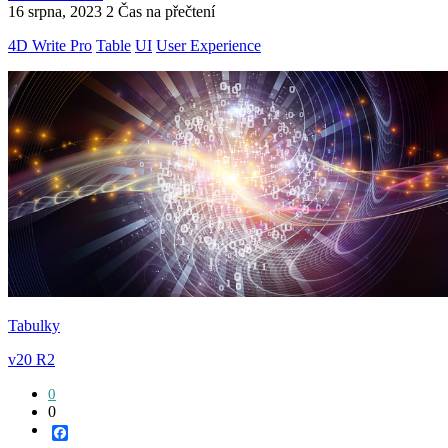
16 srpna, 2023
2 Čas na přečtení
4D Write Pro
Table
UI
User Experience
Tabulky
v20 R2
0
0
Facebook