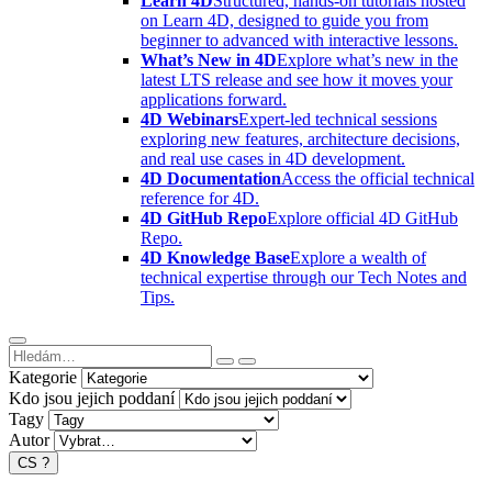
Learn 4D
Structured, hands-on tutorials hosted
on Learn 4D, designed to guide you from
beginner to advanced with interactive lessons.
What’s New in 4D
Explore what’s new in the
latest LTS release and see how it moves your
applications forward.
4D Webinars
Expert-led technical sessions
exploring new features, architecture decisions,
and real use cases in 4D development.
4D Documentation
Access the official technical
reference for 4D.
4D GitHub Repo
Explore official 4D GitHub
Repo.
4D Knowledge Base
Explore a wealth of
technical expertise through our Tech Notes and
Tips.
Kategorie
Kdo jsou jejich poddaní
Tagy
Autor
CS
?