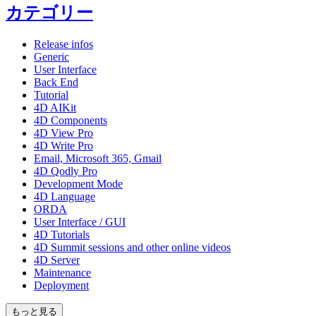
カテゴリー
Release infos
Generic
User Interface
Back End
Tutorial
4D AIKit
4D Components
4D View Pro
4D Write Pro
Email, Microsoft 365, Gmail
4D Qodly Pro
Development Mode
4D Language
ORDA
User Interface / GUI
4D Tutorials
4D Summit sessions and other online videos
4D Server
Maintenance
Deployment
もっと見る