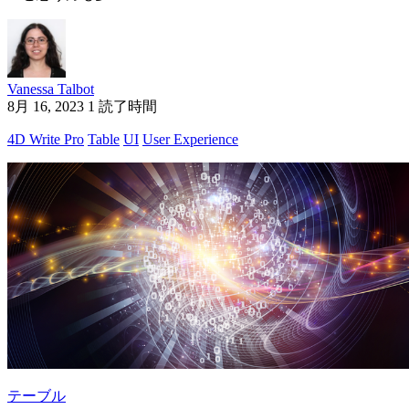
Vanessa Talbot
8月 16, 2023
1 読了時間
4D Write Pro
Table
UI
User Experience
テーブル