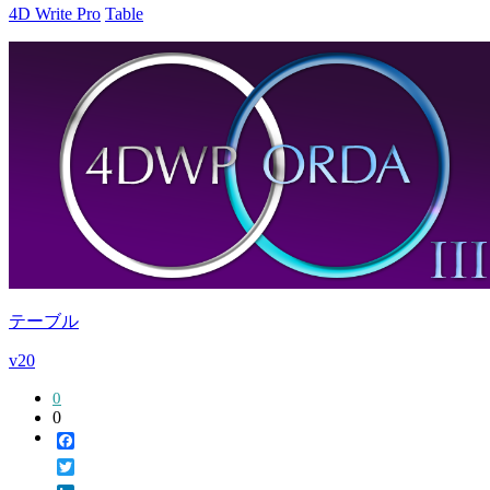
4D Write Pro
Table
テーブル
v20
0
0
Facebook
Twitter