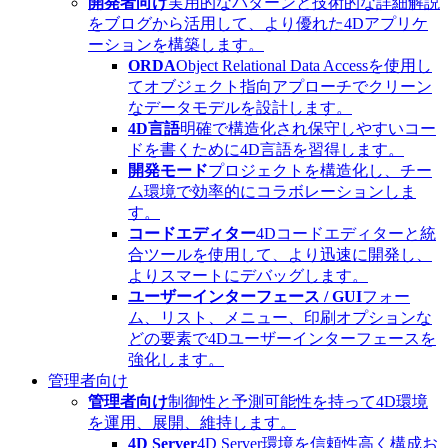
開発者向け
実用的なパターンと技術的な詳細解説
をブログから活用して、より優れた4Dアプリケ
ーションを構築します。
ORDA
Object Relational Data Accessを使用し
てオブジェクト指向アプローチでクリーン
なデータモデルを設計します。
4D言語
明確で構造化され保守しやすいコー
ドを書くために4D言語を習得します。
開発モード
プロジェクトを構造化し、チー
ム環境で効率的にコラボレーションしま
す。
コードエディター
4Dコードエディターと統
合ツールを使用して、より迅速に開発し、
よりスマートにデバッグします。
ユーザーインターフェース / GUI
フォー
ム、リスト、メニュー、印刷オプションな
どの要素で4Dユーザーインターフェースを
強化します。
管理者向け
管理者向け
制御性と予測可能性を持って4D環境
を運用、展開、維持します。
4D Server
4D Server環境を信頼性高く構成お