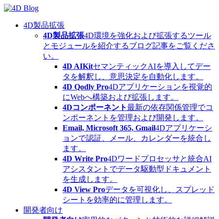
Skip
to
content
4D製品拡張
4D製品拡張
4D環境を強化および拡張するツール
とモジュールを紹介するブログ記事をご覧くださ
い。
4D AIKit
セマンティックAIを導入してデー
タを解釈し、意思決定を自動化します。
4D Qodly Pro
4Dアプリケーションを視覚的
にWebへ構築および拡張します。
4Dコンポーネント
最新の依存関係管理でコ
ンポーネントを管理および開発します。
Email, Microsoft 365, Gmail
4Dアプリケーシ
ョンで認証、メール、カレンダーを統合し
ます。
4D Write Pro
4Dワードプロセッサと統合AI
アシスタントでデータ駆動型ドキュメント
を生成します。
4D View Pro
データを可視化し、スプレッド
シートを効率的に管理します。
開発者向け