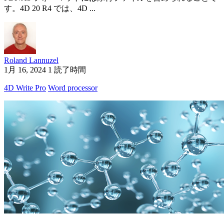
す。4D 20 R4 では、4D ...
Roland Lannuzel
1月 16, 2024
1 読了時間
4D Write Pro
Word processor