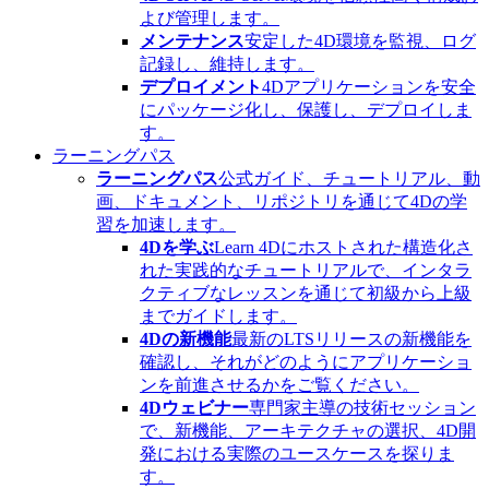
よび管理します。
メンテナンス
安定した4D環境を監視、ログ
記録し、維持します。
デプロイメント
4Dアプリケーションを安全
にパッケージ化し、保護し、デプロイしま
す。
ラーニングパス
ラーニングパス
公式ガイド、チュートリアル、動
画、ドキュメント、リポジトリを通じて4Dの学
習を加速します。
4Dを学ぶ
Learn 4Dにホストされた構造化さ
れた実践的なチュートリアルで、インタラ
クティブなレッスンを通じて初級から上級
までガイドします。
4Dの新機能
最新のLTSリリースの新機能を
確認し、それがどのようにアプリケーショ
ンを前進させるかをご覧ください。
4Dウェビナー
専門家主導の技術セッション
で、新機能、アーキテクチャの選択、4D開
発における実際のユースケースを探りま
す。