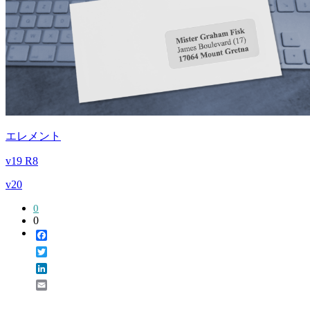
エレメント
v19 R8
v20
0
0
Facebook
Twitter
LinkedIn
Email