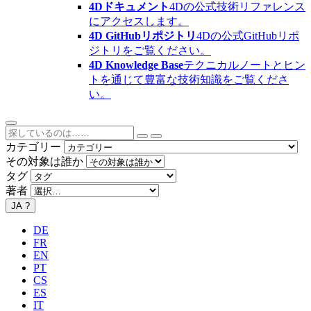
4Dドキュメント
4Dの公式技術リファレンス
にアクセスします。
4D GitHubリポジトリ
4Dの公式GitHubリポ
ジトリをご覧ください。
4D Knowledge Base
テクニカルノートとヒン
トを通じて豊富な技術知識をご覧くださ
い。
カテゴリー
その対象は誰か
タグ
著者
JA
?
DE
FR
EN
PT
CS
ES
IT