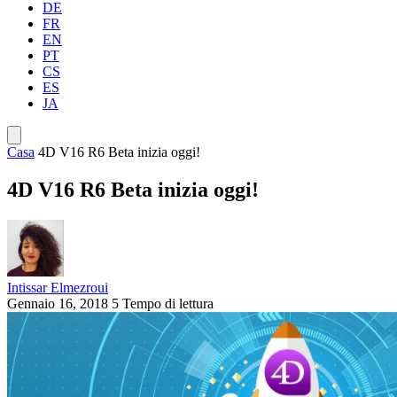
DE
FR
EN
PT
CS
ES
JA
Casa
4D V16 R6 Beta inizia oggi!
4D V16 R6 Beta inizia oggi!
Intissar Elmezroui
Gennaio 16, 2018
5 Tempo di lettura