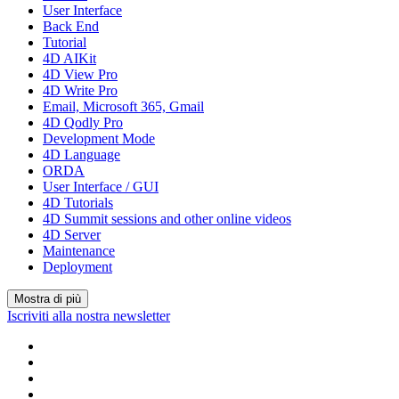
User Interface
Back End
Tutorial
4D AIKit
4D View Pro
4D Write Pro
Email, Microsoft 365, Gmail
4D Qodly Pro
Development Mode
4D Language
ORDA
User Interface / GUI
4D Tutorials
4D Summit sessions and other online videos
4D Server
Maintenance
Deployment
Mostra di più
Iscriviti alla nostra newsletter