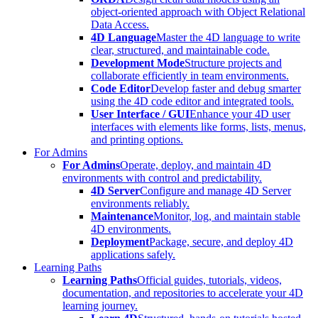
object-oriented approach with Object Relational
Data Access.
4D Language
Master the 4D language to write
clear, structured, and maintainable code.
Development Mode
Structure projects and
collaborate efficiently in team environments.
Code Editor
Develop faster and debug smarter
using the 4D code editor and integrated tools.
User Interface / GUI
Enhance your 4D user
interfaces with elements like forms, lists, menus,
and printing options.
For Admins
For Admins
Operate, deploy, and maintain 4D
environments with control and predictability.
4D Server
Configure and manage 4D Server
environments reliably.
Maintenance
Monitor, log, and maintain stable
4D environments.
Deployment
Package, secure, and deploy 4D
applications safely.
Learning Paths
Learning Paths
Official guides, tutorials, videos,
documentation, and repositories to accelerate your 4D
learning journey.