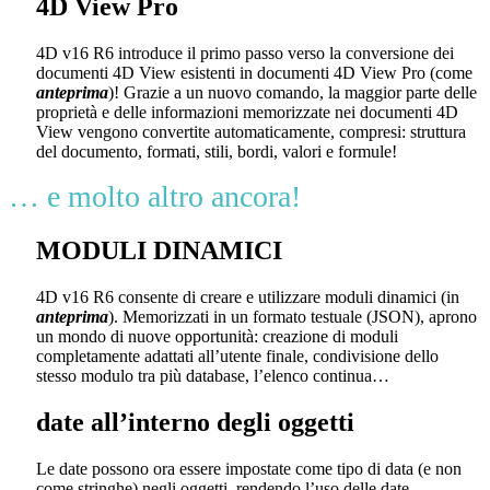
4D View Pro
4D v16 R6
introduce il primo passo verso la conversione dei
documenti
4D View
esistenti in documenti
4D View Pro
(come
anteprima
)! Grazie a un nuovo comando, la maggior parte delle
proprietà e delle informazioni memorizzate nei documenti
4D
View
vengono convertite automaticamente, compresi: struttura
del documento, formati, stili, bordi, valori e formule!
… e molto altro ancora!
MODULI DINAMICI
4D v16 R6
consente di creare e utilizzare moduli dinamici (in
anteprima
). Memorizzati in un formato testuale (JSON), aprono
un mondo di nuove opportunità: creazione di moduli
completamente adattati all’utente finale, condivisione dello
stesso modulo tra più database, l’elenco continua…
date all’interno degli oggetti
Le date possono ora essere impostate come tipo di data (e non
come stringhe) negli oggetti, rendendo l’uso delle date