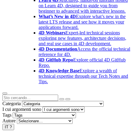
Learn 4D
Structured, hands-on tutorials hosted
on Learn 4D, designed to guide you from
beginner to advanced with interactive lessons.
What’s New in 4D
Explore what’s new in the
latest LTS release and see how it moves your
applications forward.
4D Webinars
Expert-led technical sessions
exploring new features, architecture decisions,
and real use cases in 4D development.
4D Documentation
Access the official technical
reference for 4D.
4D GitHub Repo
Explore official 4D GitHub
Repo.
4D Knowledge Base
Explore a wealth of
technical expertise through our Tech Notes and
Tips.
Categoria
I cui argomenti sono
Tags
Autore
IT
?