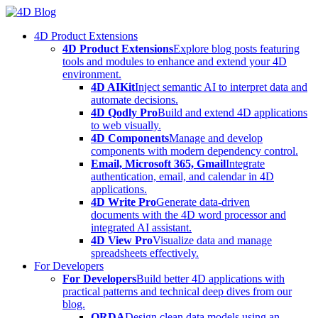
Skip
to
4D Product Extensions
content
4D Product Extensions
Explore blog posts featuring
tools and modules to enhance and extend your 4D
environment.
4D AIKit
Inject semantic AI to interpret data and
automate decisions.
4D Qodly Pro
Build and extend 4D applications
to web visually.
4D Components
Manage and develop
components with modern dependency control.
Email, Microsoft 365, Gmail
Integrate
authentication, email, and calendar in 4D
applications.
4D Write Pro
Generate data-driven
documents with the 4D word processor and
integrated AI assistant.
4D View Pro
Visualize data and manage
spreadsheets effectively.
For Developers
For Developers
Build better 4D applications with
practical patterns and technical deep dives from our
blog.
ORDA
Design clean data models using an