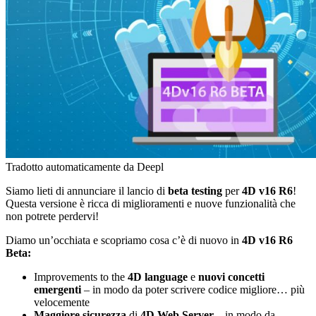
Tradotto automaticamente da Deepl
Siamo lieti di annunciare il lancio di
beta testing
per
4D v16 R6
!
Questa versione è ricca di miglioramenti e nuove funzionalità che
non potrete perdervi!
Diamo un’occhiata e scopriamo cosa c’è di nuovo in
4D v16 R6
Beta:
Improvements to the
4D language
e
nuovi concetti
emergenti
– in modo da poter scrivere codice migliore… più
velocemente
Maggiore sicurezza
di
4D Web Server
–
in modo da