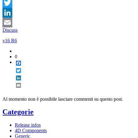
Facebook
Twitter
LinkedIn
Discuss
Email
v16 R6
0
Facebook
Twitter
LinkedIn
Email
Al momento non è possibile lasciare commenti su questo post.
Categorie
Release infos
4D Components
Generic