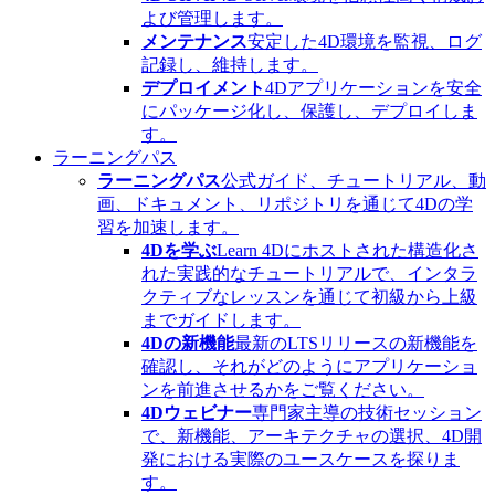
よび管理します。
メンテナンス
安定した4D環境を監視、ログ
記録し、維持します。
デプロイメント
4Dアプリケーションを安全
にパッケージ化し、保護し、デプロイしま
す。
ラーニングパス
ラーニングパス
公式ガイド、チュートリアル、動
画、ドキュメント、リポジトリを通じて4Dの学
習を加速します。
4Dを学ぶ
Learn 4Dにホストされた構造化さ
れた実践的なチュートリアルで、インタラ
クティブなレッスンを通じて初級から上級
までガイドします。
4Dの新機能
最新のLTSリリースの新機能を
確認し、それがどのようにアプリケーショ
ンを前進させるかをご覧ください。
4Dウェビナー
専門家主導の技術セッション
で、新機能、アーキテクチャの選択、4D開
発における実際のユースケースを探りま
す。