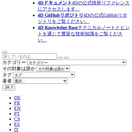
4Dドキュメント
4Dの公式技術リファレンス
にアクセスします。
4D GitHubリポジトリ
4Dの公式GitHubリポ
ジトリをご覧ください。
4D Knowledge Base
テクニカルノートとヒン
トを通じて豊富な技術知識をご覧くださ
い。
カテゴリー
その対象は誰か
タグ
著者
JA
?
DE
FR
EN
PT
CS
ES
IT