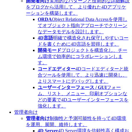
開発者向け
実用的なパターンと技術的な詳細解説
をブログから活用して、より優れた4Dアプリケ
ーションを構築します。
ORDA
Object Relational Data Accessを使用し
てオブジェクト指向アプローチでクリーン
なデータモデルを設計します。
4D言語
明確で構造化され保守しやすいコー
ドを書くために4D言語を習得します。
開発モード
プロジェクトを構造化し、チー
ム環境で効率的にコラボレーションしま
す。
コードエディター
4Dコードエディターと統
合ツールを使用して、より迅速に開発し、
よりスマートにデバッグします。
ユーザーインターフェース / GUI
フォー
ム、リスト、メニュー、印刷オプションな
どの要素で4Dユーザーインターフェースを
強化します。
管理者向け
管理者向け
制御性と予測可能性を持って4D環境
を運用、展開、維持します。
4D Server
4D Server環境を信頼性高く構成お