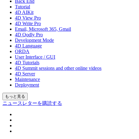
Back End
Tutorial
4D AIKit
4D View Pro
4D Write Pro
Email, Microsoft 365, Gmail
4D Qodly Pro
Development Mode
4D Language
ORDA
User Interface / GUI
4D Tutorials
4D Summit sessions and other online videos
4D Server
Maintenance
Deployment
もっと見る
ニュースレターを購読する