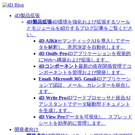
Skip
to
content
4D製品拡張
4D製品拡張
4D環境を強化および拡張するツール
とモジュールを紹介するブログ記事をご覧くださ
い。
4D AIKit
セマンティックAIを導入してデー
タを解釈し、意思決定を自動化します。
4D Qodly Pro
4Dアプリケーションを視覚的
にWebへ構築および拡張します。
4Dコンポーネント
最新の依存関係管理でコ
ンポーネントを管理および開発します。
Email, Microsoft 365, Gmail
4Dアプリケーシ
ョンで認証、メール、カレンダーを統合し
ます。
4D Write Pro
4Dワードプロセッサと統合AI
アシスタントでデータ駆動型ドキュメント
を生成します。
4D View Pro
データを可視化し、スプレッド
シートを効率的に管理します。
開発者向け