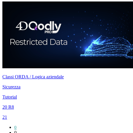
Classi ORDA / Logica aziendale
Sicurezza
Tutorial
20 R8
21
0
0