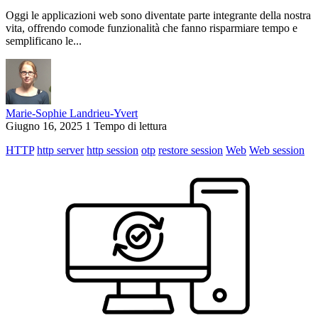
Oggi le applicazioni web sono diventate parte integrante della nostra
vita, offrendo comode funzionalità che fanno risparmiare tempo e
semplificano le...
Marie-Sophie Landrieu-Yvert
Giugno 16, 2025
1 Tempo di lettura
HTTP
http server
http session
otp
restore session
Web
Web session