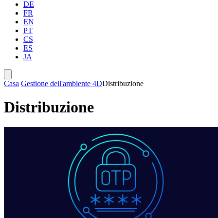
DE
FR
EN
PT
CS
ES
JA
Casa
Gestione dell'ambiente 4D
Distribuzione
Distribuzione