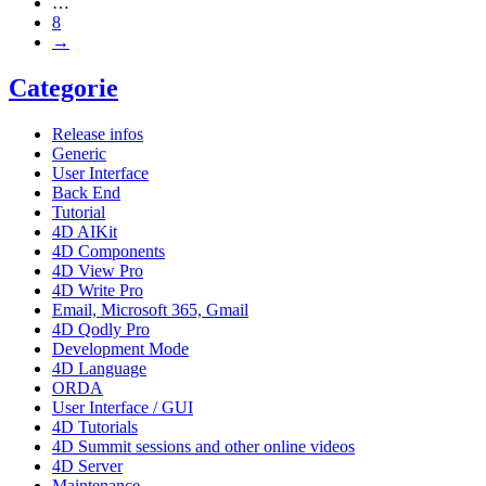
…
8
→
Categorie
Release infos
Generic
User Interface
Back End
Tutorial
4D AIKit
4D Components
4D View Pro
4D Write Pro
Email, Microsoft 365, Gmail
4D Qodly Pro
Development Mode
4D Language
ORDA
User Interface / GUI
4D Tutorials
4D Summit sessions and other online videos
4D Server
Maintenance