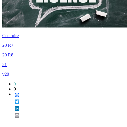
Costruire
20 R7
20 R8
21
v20
0
0
Facebook
Twitter
LinkedIn
Email