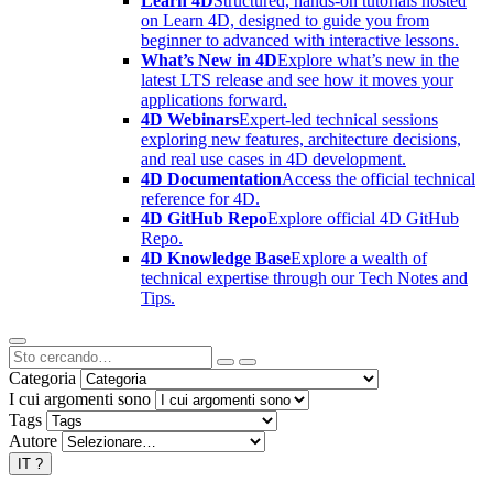
Learn 4D
Structured, hands-on tutorials hosted
on Learn 4D, designed to guide you from
beginner to advanced with interactive lessons.
What’s New in 4D
Explore what’s new in the
latest LTS release and see how it moves your
applications forward.
4D Webinars
Expert-led technical sessions
exploring new features, architecture decisions,
and real use cases in 4D development.
4D Documentation
Access the official technical
reference for 4D.
4D GitHub Repo
Explore official 4D GitHub
Repo.
4D Knowledge Base
Explore a wealth of
technical expertise through our Tech Notes and
Tips.
Categoria
I cui argomenti sono
Tags
Autore
IT
?