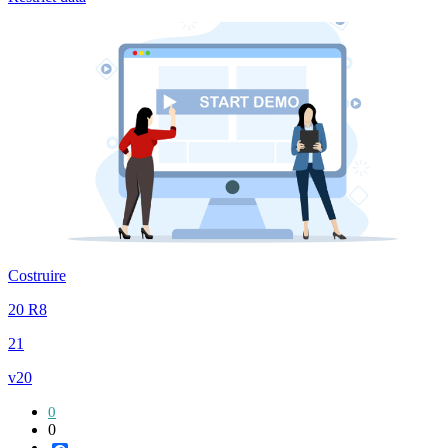
Costruire
20 R8
21
v20
0
0