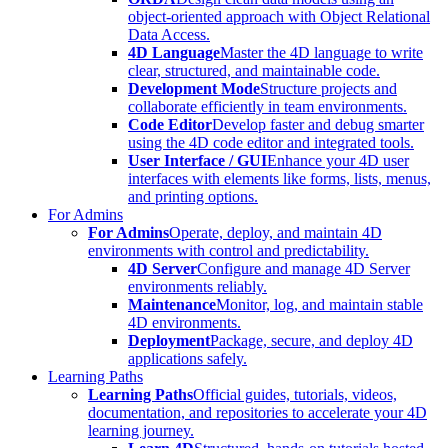
object-oriented approach with Object Relational
Data Access.
4D Language
Master the 4D language to write
clear, structured, and maintainable code.
Development Mode
Structure projects and
collaborate efficiently in team environments.
Code Editor
Develop faster and debug smarter
using the 4D code editor and integrated tools.
User Interface / GUI
Enhance your 4D user
interfaces with elements like forms, lists, menus,
and printing options.
For Admins
For Admins
Operate, deploy, and maintain 4D
environments with control and predictability.
4D Server
Configure and manage 4D Server
environments reliably.
Maintenance
Monitor, log, and maintain stable
4D environments.
Deployment
Package, secure, and deploy 4D
applications safely.
Learning Paths
Learning Paths
Official guides, tutorials, videos,
documentation, and repositories to accelerate your 4D
learning journey.