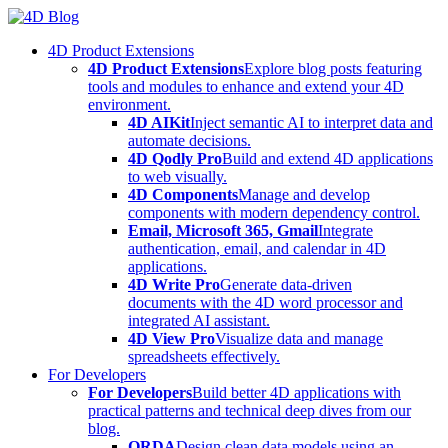
Skip
to
4D Product Extensions
content
4D Product Extensions
Explore blog posts featuring
tools and modules to enhance and extend your 4D
environment.
4D AIKit
Inject semantic AI to interpret data and
automate decisions.
4D Qodly Pro
Build and extend 4D applications
to web visually.
4D Components
Manage and develop
components with modern dependency control.
Email, Microsoft 365, Gmail
Integrate
authentication, email, and calendar in 4D
applications.
4D Write Pro
Generate data-driven
documents with the 4D word processor and
integrated AI assistant.
4D View Pro
Visualize data and manage
spreadsheets effectively.
For Developers
For Developers
Build better 4D applications with
practical patterns and technical deep dives from our
blog.
ORDA
Design clean data models using an