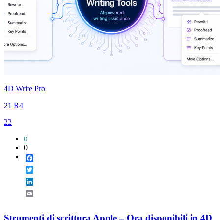
4D Write Pro
21 R4
22
0
0
Facebook
Twitter
LinkedIn
Email
Strumenti di scrittura Apple – Ora disponibili in 4D