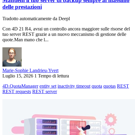
Mantieni il tuo server di backup sempre al massimo
delle prestazioni
Tradotto automaticamente da Deepl
Con 4D 21 R4, avrai un controllo ancora maggiore sulle risorse del
tuo server REST grazie a un nuovo meccanismo di gestione delle
quote.Man mano che l...
Marie-Sophie Landrieu-Yvert
Luglio 15, 2026
1 Tempo di lettura
4D.QuotaManager
entity set
inactivity timeout
quota
quotas
REST
REST requests
REST server