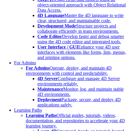
object-oriented approach with Object Relational
Data Access.
4D Language
Master the 4D language to write
clear, structured, and maintainable code.
Development Mode
Structure projects and
collaborate efficiently in team environments.
Code Editor
Develop faster and debug smarter
using the 4D code editor and integrated tools.
User Interface / GUI
Enhance your 4D user
interfaces with elements like forms, lists, menus,
and printing options.
For Admins
For Admins
Operate, deploy, and maintain 4D
environments with control and predictability.
4D Server
Configure and manage 4D Server
environments reliably.
Maintenance
Monitor, log, and maintain stable
4D environments.
Deployment
Package, secure, and deploy 4D
applications safely.
Learning Paths
Learning Paths
Official guides, tutorials, videos,
documentation, and repositories to accelerate your 4D
learning journey.