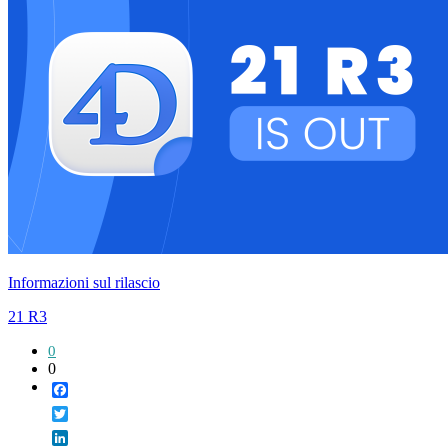
Informazioni sul rilascio
21 R3
0
0
Facebook
Twitter
LinkedIn