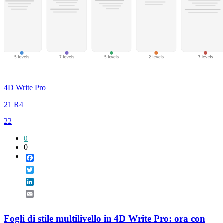
4D Write Pro
21 R4
22
0
0
Facebook
Twitter
LinkedIn
Email
Fogli di stile multilivello in 4D Write Pro: ora con