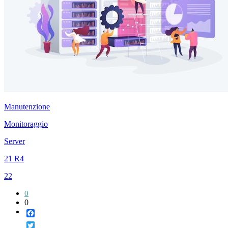
Manutenzione
Monitoraggio
Server
21 R4
22
0
0
Facebook
Twitter