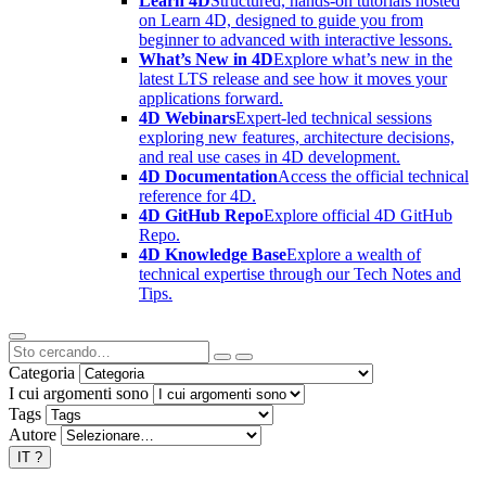
Learn 4D
Structured, hands-on tutorials hosted
on Learn 4D, designed to guide you from
beginner to advanced with interactive lessons.
What’s New in 4D
Explore what’s new in the
latest LTS release and see how it moves your
applications forward.
4D Webinars
Expert-led technical sessions
exploring new features, architecture decisions,
and real use cases in 4D development.
4D Documentation
Access the official technical
reference for 4D.
4D GitHub Repo
Explore official 4D GitHub
Repo.
4D Knowledge Base
Explore a wealth of
technical expertise through our Tech Notes and
Tips.
Categoria
I cui argomenti sono
Tags
Autore
IT
?