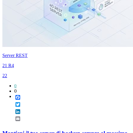
Server REST
21 R4
22
0
0
Facebook
Twitter
LinkedIn
Email