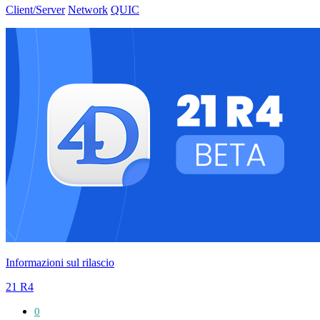
Client/Server
Network
QUIC
Informazioni sul rilascio
21 R4
0