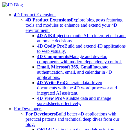
Skip
to
4D Product Extensions
content
4D Product Extensions
Explore blog posts featuring
tools and modules to enhance and extend your 4D
environment.
4D AIKit
Inject semantic AI to interpret data and
automate decisions.
4D Qodly Pro
Build and extend 4D applications
to web visually.
4D Components
Manage and develop
components with modern dependency control.
Email, Microsoft 365, Gmail
Integrate
authentication, email, and calendar in 4D
applications.
4D Write Pro
Generate data-driven
documents with the 4D word processor and
integrated AI assistant.
4D View Pro
Visualize data and manage
spreadsheets effectively.
For Developers
For Developers
Build better 4D applications with
practical patterns and technical deep dives from our
blog.
ORDA
Design clean data models using an