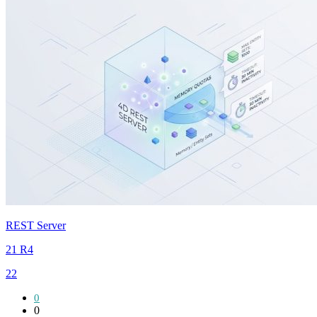
REST Server
21 R4
22
0
0