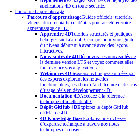
Déploiement
Packagez, sécurisez et déployez des
applications 4D en toute sécurité.
Parcours d’apprentissage
Parcours d’apprentissage
Guides officiels, tutoriels,
vidéos, documentation et dépôts pour accélérer votre
apprentissage de 4D.
Apprendre 4D
Tutoriels structurés et pratiques
hébergés sur Learn 4D, conçus pour vous guider
du niveau débutant à avancé avec des leçons
interactives.
Nouveautés de 4D
Découvrez les nouveautés de
la dernière version LTS et voyez comment elles
font évoluer vos applications.
Webinaires 4D
Sessions techniques animées par
des experts explorant les nouvelles
fonctionnalités, les choix d’architecture et des cas
d’usage réels en développement 4D.
Documentation 4D
Accédez à la référence
technique officielle de 4D.
Dépôt GitHub 4D
Explorez le dépôt GitHub
officiel de 4D.
4D Knowledge Base
Explorez une richesse
d’expertise technique à travers nos notes
techniques et conseils.