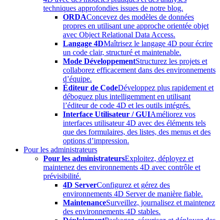
techniques approfondies issues de notre blog.
ORDA
Concevez des modèles de données
propres en utilisant une approche orientée objet
avec Object Relational Data Access.
Langage 4D
Maîtrisez le langage 4D pour écrire
un code clair, structuré et maintenable.
Mode Développement
Structurez les projets et
collaborez efficacement dans des environnements
d’équipe.
Éditeur de Code
Développez plus rapidement et
déboguez plus intelligemment en utilisant
l’éditeur de code 4D et les outils intégrés.
Interface Utilisateur / GUI
Améliorez vos
interfaces utilisateur 4D avec des éléments tels
que des formulaires, des listes, des menus et des
options d’impression.
Pour les administrateurs
Pour les administrateurs
Exploitez, déployez et
maintenez des environnements 4D avec contrôle et
prévisibilité.
4D Server
Configurez et gérez des
environnements 4D Server de manière fiable.
Maintenance
Surveillez, journalisez et maintenez
des environnements 4D stables.