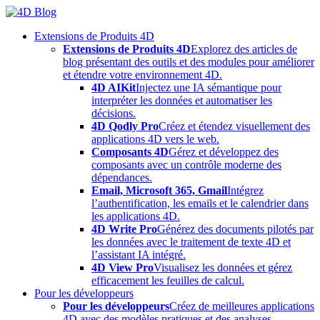
Skip
to
Extensions de Produits 4D
content
Extensions de Produits 4D
Explorez des articles de
blog présentant des outils et des modules pour améliorer
et étendre votre environnement 4D.
4D AIKit
Injectez une IA sémantique pour
interpréter les données et automatiser les
décisions.
4D Qodly Pro
Créez et étendez visuellement des
applications 4D vers le web.
Composants 4D
Gérez et développez des
composants avec un contrôle moderne des
dépendances.
Email, Microsoft 365, Gmail
Intégrez
l’authentification, les emails et le calendrier dans
les applications 4D.
4D Write Pro
Générez des documents pilotés par
les données avec le traitement de texte 4D et
l’assistant IA intégré.
4D View Pro
Visualisez les données et gérez
efficacement les feuilles de calcul.
Pour les développeurs
Pour les développeurs
Créez de meilleures applications
4D avec des modèles pratiques et des analyses