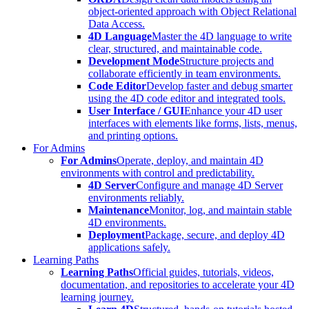
object-oriented approach with Object Relational
Data Access.
4D Language
Master the 4D language to write
clear, structured, and maintainable code.
Development Mode
Structure projects and
collaborate efficiently in team environments.
Code Editor
Develop faster and debug smarter
using the 4D code editor and integrated tools.
User Interface / GUI
Enhance your 4D user
interfaces with elements like forms, lists, menus,
and printing options.
For Admins
For Admins
Operate, deploy, and maintain 4D
environments with control and predictability.
4D Server
Configure and manage 4D Server
environments reliably.
Maintenance
Monitor, log, and maintain stable
4D environments.
Deployment
Package, secure, and deploy 4D
applications safely.
Learning Paths
Learning Paths
Official guides, tutorials, videos,
documentation, and repositories to accelerate your 4D
learning journey.