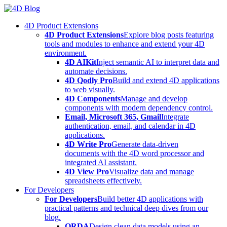
Skip
to
4D Product Extensions
content
4D Product Extensions
Explore blog posts featuring
tools and modules to enhance and extend your 4D
environment.
4D AIKit
Inject semantic AI to interpret data and
automate decisions.
4D Qodly Pro
Build and extend 4D applications
to web visually.
4D Components
Manage and develop
components with modern dependency control.
Email, Microsoft 365, Gmail
Integrate
authentication, email, and calendar in 4D
applications.
4D Write Pro
Generate data-driven
documents with the 4D word processor and
integrated AI assistant.
4D View Pro
Visualize data and manage
spreadsheets effectively.
For Developers
For Developers
Build better 4D applications with
practical patterns and technical deep dives from our
blog.
ORDA
Design clean data models using an