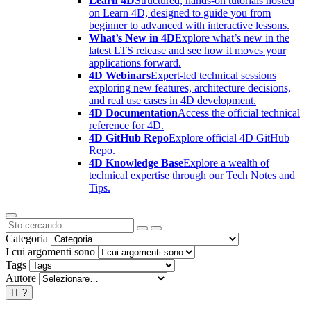
Learn 4D
Structured, hands-on tutorials hosted
on Learn 4D, designed to guide you from
beginner to advanced with interactive lessons.
What’s New in 4D
Explore what’s new in the
latest LTS release and see how it moves your
applications forward.
4D Webinars
Expert-led technical sessions
exploring new features, architecture decisions,
and real use cases in 4D development.
4D Documentation
Access the official technical
reference for 4D.
4D GitHub Repo
Explore official 4D GitHub
Repo.
4D Knowledge Base
Explore a wealth of
technical expertise through our Tech Notes and
Tips.
Categoria
I cui argomenti sono
Tags
Autore
IT
?