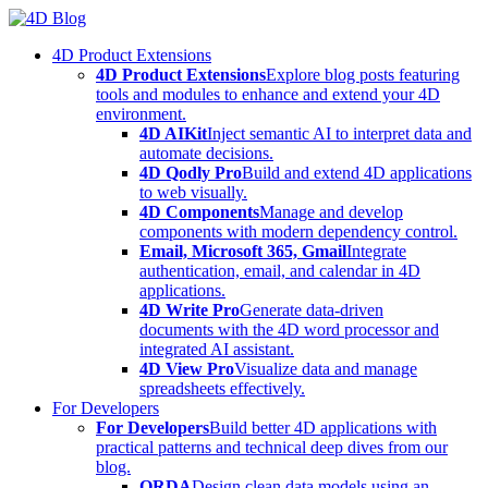
Skip
to
4D Product Extensions
content
4D Product Extensions
Explore blog posts featuring
tools and modules to enhance and extend your 4D
environment.
4D AIKit
Inject semantic AI to interpret data and
automate decisions.
4D Qodly Pro
Build and extend 4D applications
to web visually.
4D Components
Manage and develop
components with modern dependency control.
Email, Microsoft 365, Gmail
Integrate
authentication, email, and calendar in 4D
applications.
4D Write Pro
Generate data-driven
documents with the 4D word processor and
integrated AI assistant.
4D View Pro
Visualize data and manage
spreadsheets effectively.
For Developers
For Developers
Build better 4D applications with
practical patterns and technical deep dives from our
blog.
ORDA
Design clean data models using an