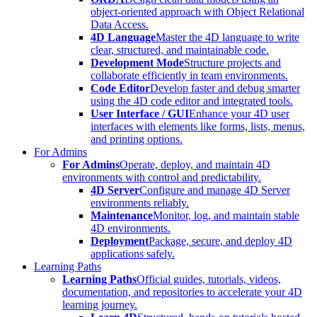
object-oriented approach with Object Relational
Data Access.
4D Language
Master the 4D language to write
clear, structured, and maintainable code.
Development Mode
Structure projects and
collaborate efficiently in team environments.
Code Editor
Develop faster and debug smarter
using the 4D code editor and integrated tools.
User Interface / GUI
Enhance your 4D user
interfaces with elements like forms, lists, menus,
and printing options.
For Admins
For Admins
Operate, deploy, and maintain 4D
environments with control and predictability.
4D Server
Configure and manage 4D Server
environments reliably.
Maintenance
Monitor, log, and maintain stable
4D environments.
Deployment
Package, secure, and deploy 4D
applications safely.
Learning Paths
Learning Paths
Official guides, tutorials, videos,
documentation, and repositories to accelerate your 4D
learning journey.