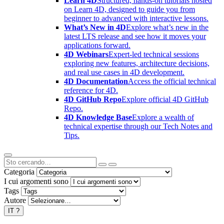
Learn 4D
Structured, hands-on tutorials hosted
on Learn 4D, designed to guide you from
beginner to advanced with interactive lessons.
What’s New in 4D
Explore what’s new in the
latest LTS release and see how it moves your
applications forward.
4D Webinars
Expert-led technical sessions
exploring new features, architecture decisions,
and real use cases in 4D development.
4D Documentation
Access the official technical
reference for 4D.
4D GitHub Repo
Explore official 4D GitHub
Repo.
4D Knowledge Base
Explore a wealth of
technical expertise through our Tech Notes and
Tips.
Categoria
I cui argomenti sono
Tags
Autore
IT
?