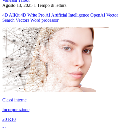
Vanessa Talbot
Agosto 13, 2025
1 Tempo di lettura
4D AIKit
4D Write Pro
AI
Artificial Intelligence
OpenAI
Vector
Search
Vectors
Word processor
Classi interne
Incorporazione
20 R10