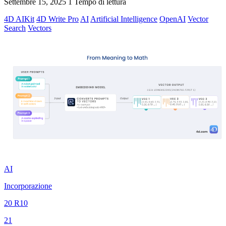
Settembre 15, 2025
1 Tempo di lettura
4D AIKit
4D Write Pro
AI
Artificial Intelligence
OpenAI
Vector
Search
Vectors
AI
Incorporazione
20 R10
21