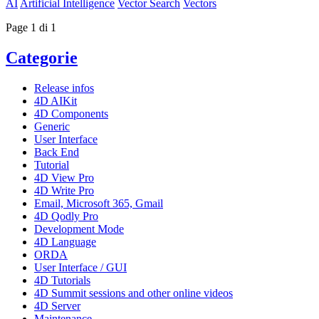
AI
Artificial Intelligence
Vector Search
Vectors
Page 1 di 1
Categorie
Release infos
4D AIKit
4D Components
Generic
User Interface
Back End
Tutorial
4D View Pro
4D Write Pro
Email, Microsoft 365, Gmail
4D Qodly Pro
Development Mode
4D Language
ORDA
User Interface / GUI
4D Tutorials
4D Summit sessions and other online videos
4D Server
Maintenance