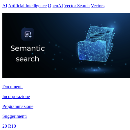
AI
Artificial Intelligence
OpenAI
Vector Search
Vectors
Documenti
Incorporazione
Programmazione
Suggerimenti
20 R10