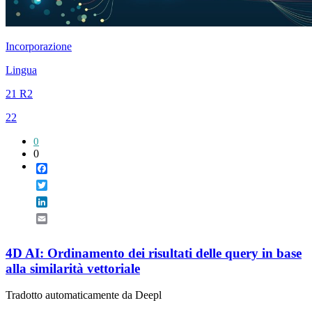
Incorporazione
Lingua
21 R2
22
0
0
Facebook
Twitter
LinkedIn
Email
4D AI: Ordinamento dei risultati delle query in base
alla similarità vettoriale
Tradotto automaticamente da Deepl