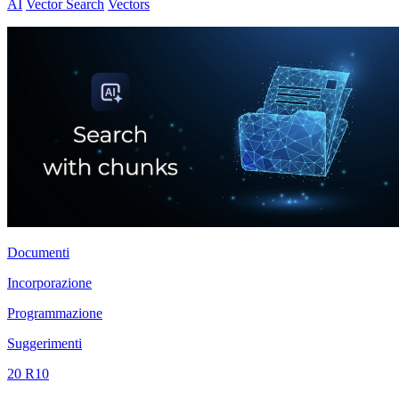
AI
Vector Search
Vectors
Documenti
Incorporazione
Programmazione
Suggerimenti
20 R10