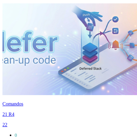
Comandos
21 R4
22
0