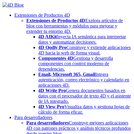
Skip
to
Extensiones de Productos 4D
content
Extensiones de Productos 4D
Explora artículos de
blog con herramientas y módulos para mejorar y
extender tu entorno 4D.
4D AIKit
Inyecta IA semántica para interpretar
datos y automatizar decisiones.
4D Qodly Pro
Construye y extiende aplicaciones
4D hacia la web de forma visual.
Componentes 4D
Gestiona y desarrolla
componentes con control moderno de
dependencias.
Email, Microsoft 365, Gmail
Integra
autenticación, correo electrónico y calendario en
aplicaciones 4D.
4D Write Pro
Genera documentos basados en
datos con el procesador de texto 4D y el asistente
de IA integrado.
4D View Pro
Visualiza datos y gestiona hojas de
cálculo de forma eficaz.
Para desarrolladores
Para desarrolladores
Construye mejores aplicaciones
4D con patrones prácticos y análisis técnicos profundos
desde nuestro blog.