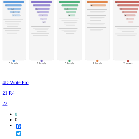
4D Write Pro
21 R4
22
0
0
Facebook
Twitter