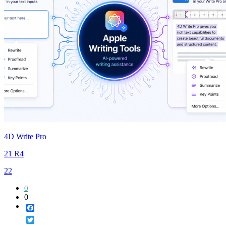
4D Write Pro
21 R4
22
0
0
Facebook
Twitter