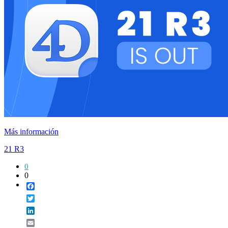
Más información
21 R3
0
0
Facebook
Twitter
LinkedIn
Email