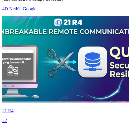
4D NetKit
Google
21 R4
22