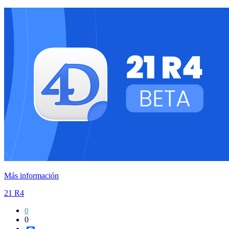
Más información
21 R4
0
0