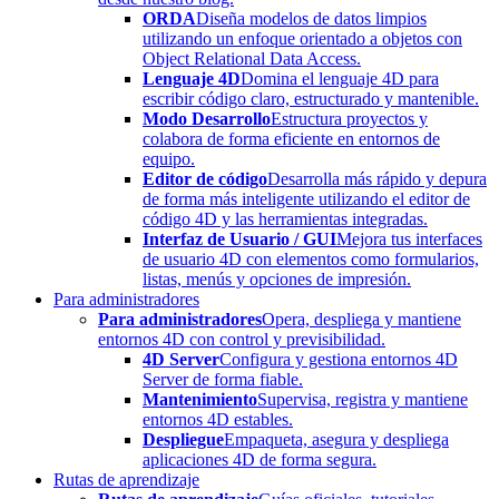
ORDA
Diseña modelos de datos limpios
utilizando un enfoque orientado a objetos con
Object Relational Data Access.
Lenguaje 4D
Domina el lenguaje 4D para
escribir código claro, estructurado y mantenible.
Modo Desarrollo
Estructura proyectos y
colabora de forma eficiente en entornos de
equipo.
Editor de código
Desarrolla más rápido y depura
de forma más inteligente utilizando el editor de
código 4D y las herramientas integradas.
Interfaz de Usuario / GUI
Mejora tus interfaces
de usuario 4D con elementos como formularios,
listas, menús y opciones de impresión.
Para administradores
Para administradores
Opera, despliega y mantiene
entornos 4D con control y previsibilidad.
4D Server
Configura y gestiona entornos 4D
Server de forma fiable.
Mantenimiento
Supervisa, registra y mantiene
entornos 4D estables.
Despliegue
Empaqueta, asegura y despliega
aplicaciones 4D de forma segura.
Rutas de aprendizaje