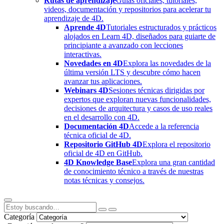
Rutas de aprendizaje
Guías oficiales, tutoriales,
videos, documentación y repositorios para acelerar tu
aprendizaje de 4D.
Aprende 4D
Tutoriales estructurados y prácticos
alojados en Learn 4D, diseñados para guiarte de
principiante a avanzado con lecciones
interactivas.
Novedades en 4D
Explora las novedades de la
última versión LTS y descubre cómo hacen
avanzar tus aplicaciones.
Webinars 4D
Sesiones técnicas dirigidas por
expertos que exploran nuevas funcionalidades,
decisiones de arquitectura y casos de uso reales
en el desarrollo con 4D.
Documentación 4D
Accede a la referencia
técnica oficial de 4D.
Repositorio GitHub 4D
Explora el repositorio
oficial de 4D en GitHub.
4D Knowledge Base
Explora una gran cantidad
de conocimiento técnico a través de nuestras
notas técnicas y consejos.
Categoría