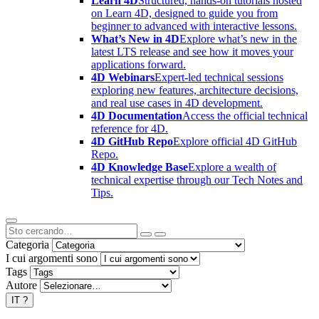
Learn 4D
Structured, hands-on tutorials hosted
on Learn 4D, designed to guide you from
beginner to advanced with interactive lessons.
What’s New in 4D
Explore what’s new in the
latest LTS release and see how it moves your
applications forward.
4D Webinars
Expert-led technical sessions
exploring new features, architecture decisions,
and real use cases in 4D development.
4D Documentation
Access the official technical
reference for 4D.
4D GitHub Repo
Explore official 4D GitHub
Repo.
4D Knowledge Base
Explore a wealth of
technical expertise through our Tech Notes and
Tips.
Categoria
I cui argomenti sono
Tags
Autore
IT
?