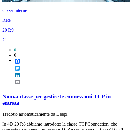
Classi interne
Rete
20 R9
21
0
0
Facebook
Twitter
LinkedIn
Email
Nuova classe per gestire le connessioni TCP in
entrata
Tradotto automaticamente da Deepl
In 4D 20 R8 abbiamo introdotto la classe TCPConnection, che
consente di avviare connessioni TCP a server remoti. Con 4D v20