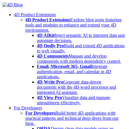
Skip
to
4D Product Extensions
content
4D Product Extensions
Explore blog posts featuring
tools and modules to enhance and extend your 4D
environment.
4D AIKit
Inject semantic AI to interpret data and
automate decisions.
4D Qodly Pro
Build and extend 4D applications
to web visually.
4D Components
Manage and develop
components with modern dependency control.
Email, Microsoft 365, Gmail
Integrate
authentication, email, and calendar in 4D
applications.
4D Write Pro
Generate data-driven
documents with the 4D word processor and
integrated AI assistant.
4D View Pro
Visualize data and manage
spreadsheets effectively.
For Developers
For Developers
Build better 4D applications with
practical patterns and technical deep dives from our
blog.
ORDA
Design clean data models using an