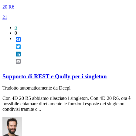
20 R6
21
0
0
Facebook
Twitter
LinkedIn
Email
Supporto di REST e Qodly per i singleton
Tradotto automaticamente da Deepl
Con 4D 20 R5 abbiamo rilasciato i singleton. Con 4D 20 R6, ora è
possibile chiamare direttamente le funzioni esposte dei singleton
condivisi tramite c...