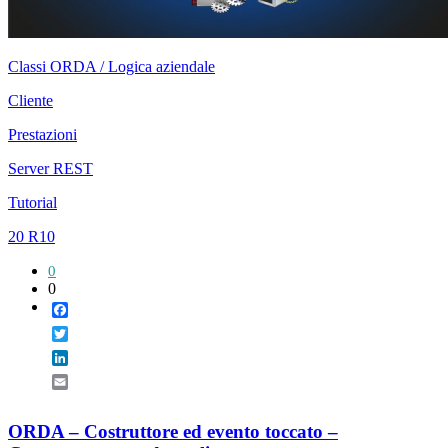
Classi ORDA / Logica aziendale
Cliente
Prestazioni
Server REST
Tutorial
20 R10
0
0
Facebook
Twitter
LinkedIn
Email
ORDA – Costruttore ed evento toccato –