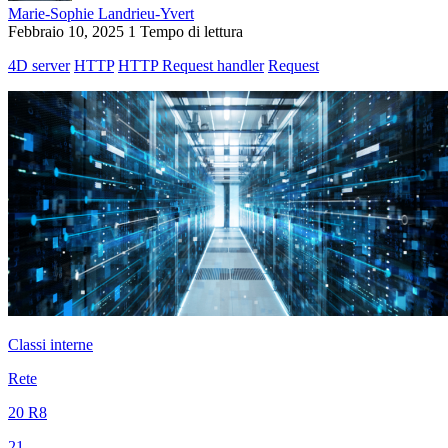
Marie-Sophie Landrieu-Yvert
Febbraio 10, 2025
1 Tempo di lettura
4D server
HTTP
HTTP Request handler
Request
Classi interne
Rete
20 R8
21