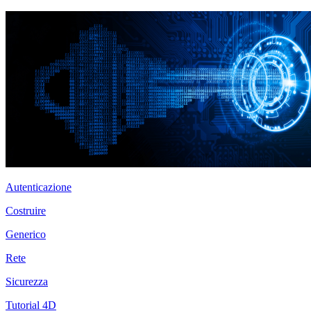
Autenticazione
Costruire
Generico
Rete
Sicurezza
Tutorial 4D