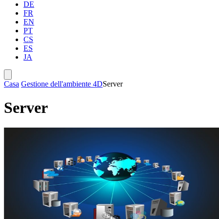
DE
FR
EN
PT
CS
ES
JA
Casa
Gestione dell'ambiente 4D
Server
Server