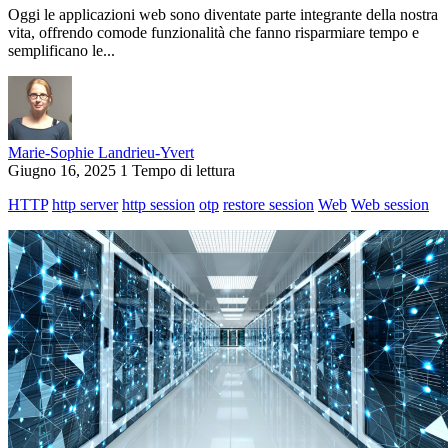
Oggi le applicazioni web sono diventate parte integrante della nostra
vita, offrendo comode funzionalità che fanno risparmiare tempo e
semplificano le...
Marie-Sophie Landrieu-Yvert
Giugno 16, 2025
1 Tempo di lettura
HTTP
http server
http session
otp
restore session
Web
Web session