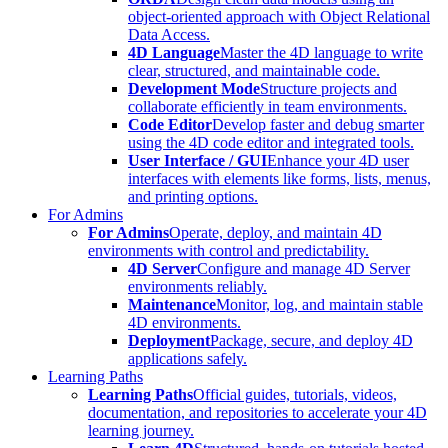
object-oriented approach with Object Relational
Data Access.
4D Language
Master the 4D language to write
clear, structured, and maintainable code.
Development Mode
Structure projects and
collaborate efficiently in team environments.
Code Editor
Develop faster and debug smarter
using the 4D code editor and integrated tools.
User Interface / GUI
Enhance your 4D user
interfaces with elements like forms, lists, menus,
and printing options.
For Admins
For Admins
Operate, deploy, and maintain 4D
environments with control and predictability.
4D Server
Configure and manage 4D Server
environments reliably.
Maintenance
Monitor, log, and maintain stable
4D environments.
Deployment
Package, secure, and deploy 4D
applications safely.
Learning Paths
Learning Paths
Official guides, tutorials, videos,
documentation, and repositories to accelerate your 4D
learning journey.