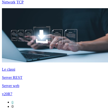
Network
TCP
Le classi
Server REST
Server web
v20R7
0
0