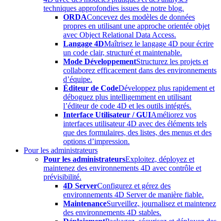
techniques approfondies issues de notre blog.
ORDA
Concevez des modèles de données
propres en utilisant une approche orientée objet
avec Object Relational Data Access.
Langage 4D
Maîtrisez le langage 4D pour écrire
un code clair, structuré et maintenable.
Mode Développement
Structurez les projets et
collaborez efficacement dans des environnements
d’équipe.
Éditeur de Code
Développez plus rapidement et
déboguez plus intelligemment en utilisant
l’éditeur de code 4D et les outils intégrés.
Interface Utilisateur / GUI
Améliorez vos
interfaces utilisateur 4D avec des éléments tels
que des formulaires, des listes, des menus et des
options d’impression.
Pour les administrateurs
Pour les administrateurs
Exploitez, déployez et
maintenez des environnements 4D avec contrôle et
prévisibilité.
4D Server
Configurez et gérez des
environnements 4D Server de manière fiable.
Maintenance
Surveillez, journalisez et maintenez
des environnements 4D stables.