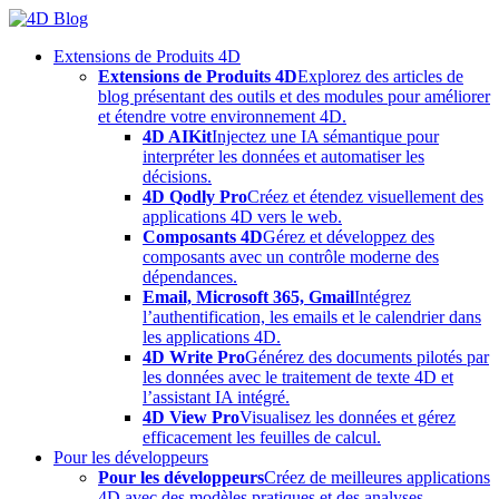
Skip
to
Extensions de Produits 4D
content
Extensions de Produits 4D
Explorez des articles de
blog présentant des outils et des modules pour améliorer
et étendre votre environnement 4D.
4D AIKit
Injectez une IA sémantique pour
interpréter les données et automatiser les
décisions.
4D Qodly Pro
Créez et étendez visuellement des
applications 4D vers le web.
Composants 4D
Gérez et développez des
composants avec un contrôle moderne des
dépendances.
Email, Microsoft 365, Gmail
Intégrez
l’authentification, les emails et le calendrier dans
les applications 4D.
4D Write Pro
Générez des documents pilotés par
les données avec le traitement de texte 4D et
l’assistant IA intégré.
4D View Pro
Visualisez les données et gérez
efficacement les feuilles de calcul.
Pour les développeurs
Pour les développeurs
Créez de meilleures applications
4D avec des modèles pratiques et des analyses