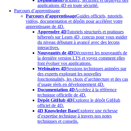
Déploiement
Packagez, sécurisez et déployez des
applications 4D en toute sécurité.
Parcours d’apprentissage
Parcours d’apprentissage
Guides officiels, tutoriels,
vidéos, documentation et dépôts pour accélérer votre
apprentissage de 4D.
Apprendre 4D
Tutoriels structurés et pratiques
hébergés sur Learn 4D, conçus pour vous guider
du niveau débutant à avancé avec des leçons
interactives.
Nouveautés de 4D
Découvrez les nouveautés de
la dernière version LTS et voyez comment elles
font évoluer vos applications.
Webinaires 4D
Sessions techniques animées par
des experts explorant les nouvelles
fonctionnalités, les choix d’architecture et des cas
d’usage réels en développement 4D.
Documentation 4D
Accédez à la référence
technique officielle de 4D.
Dépôt GitHub 4D
Explorez le dépôt GitHub
officiel de 4D.
4D Knowledge Base
Explorez une richesse
d’expertise technique à travers nos notes
techniques et conseils.