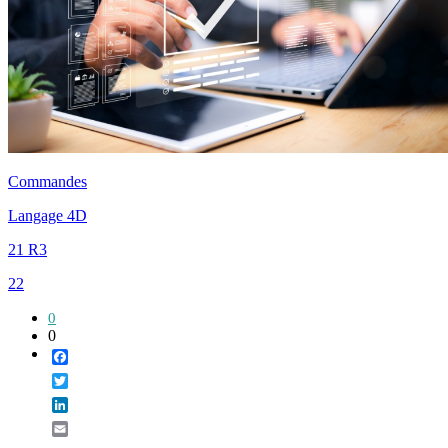
Commandes
Langage 4D
21 R3
22
0
0
Facebook
Twitter
LinkedIn
Email