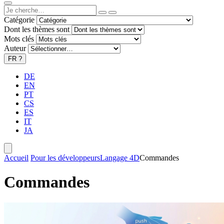
Catégorie
Dont les thèmes sont
Mots clés
Auteur
FR
?
DE
EN
PT
CS
ES
IT
JA
Accueil
Pour les développeurs
Langage 4D
Commandes
Commandes