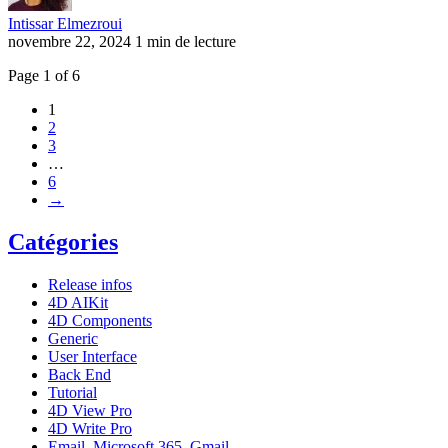
Intissar Elmezroui
novembre 22, 2024
1 min de lecture
Page 1 of 6
1
2
3
…
6
→
Catégories
Release infos
4D AIKit
4D Components
Generic
User Interface
Back End
Tutorial
4D View Pro
4D Write Pro
Email, Microsoft 365, Gmail