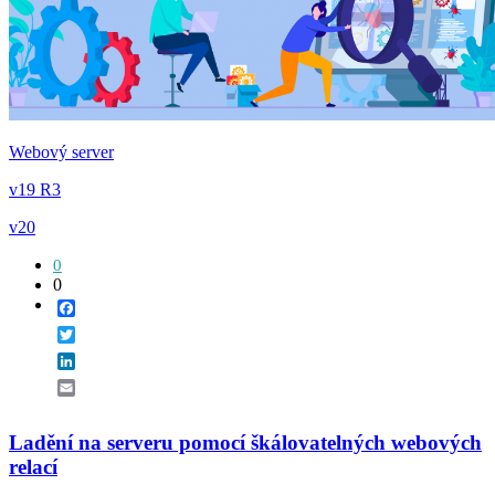
Webový server
v19 R3
v20
0
0
Facebook
Twitter
LinkedIn
Email
Ladění na serveru pomocí škálovatelných webových
relací