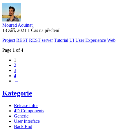
Mourad Aouinat
13 září, 2021
1 Čas na přečtení
Project
REST
REST server
Tutorial
UI
User Experience
Web
Page 1 of 4
1
2
3
4
→
Kategorie
Release infos
4D Components
Generic
User Interface
Back End