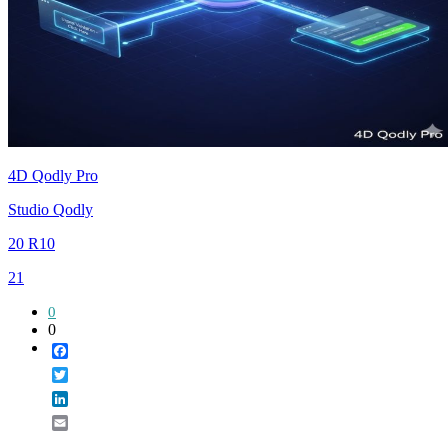
4D Qodly Pro
Studio Qodly
20 R10
21
0
0
Facebook
Twitter
LinkedIn
Email