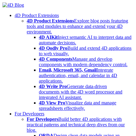
Skip
to
4D Product Extensions
content
4D Product Extensions
Explore blog posts featuring
tools and modules to enhance and extend your 4D
environment.
4D AIKit
Inject semantic AI to interpret data and
automate decisions.
4D Qodly Pro
Build and extend 4D applications
to web visually.
4D Components
Manage and develop
components with modern dependency control.
Email, Microsoft 365, Gmail
Integrate
authentication, email, and calendar in 4D
applications.
4D Write Pro
Generate data-driven
documents with the 4D word processor and
integrated AI assistant.
4D View Pro
Visualize data and manage
spreadsheets effectively.
For Developers
For Developers
Build better 4D applications with
practical patterns and technical deep dives from our
blog.
ORDA
Design clean data models using an