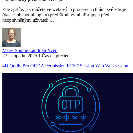
Zde zjistíte, jak můžete ve webových procesech chránit své zdroje
(data + obchodní logiku) před škodlivými přístupy a před
neoprávněnými uživateli... ...
Marie-Sophie Landrieu-Yvert
27 listopadu, 2025
1 Čas na přečtení
4D Qodly Pro
ORDA
Permission
REST
Session
Web
Web session