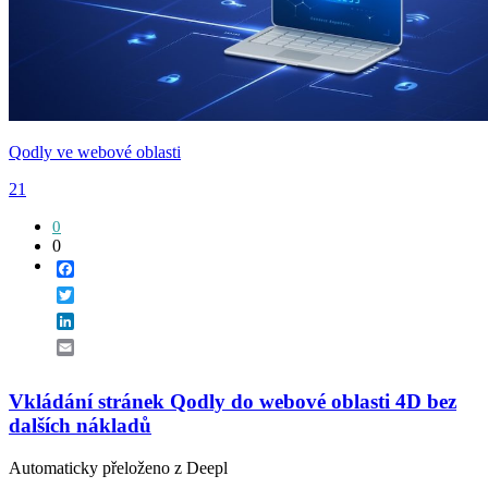
Qodly ve webové oblasti
21
0
0
Facebook
Twitter
LinkedIn
Email
Vkládání stránek Qodly do webové oblasti 4D bez
dalších nákladů
Automaticky přeloženo z Deepl