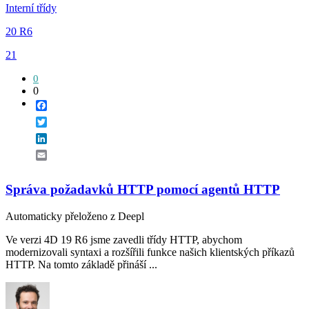
Interní třídy
20 R6
21
0
0
Facebook
Twitter
LinkedIn
Email
Správa požadavků HTTP pomocí agentů HTTP
Automaticky přeloženo z Deepl
Ve verzi 4D 19 R6 jsme zavedli třídy HTTP, abychom
modernizovali syntaxi a rozšířili funkce našich klientských příkazů
HTTP. Na tomto základě přináší ...