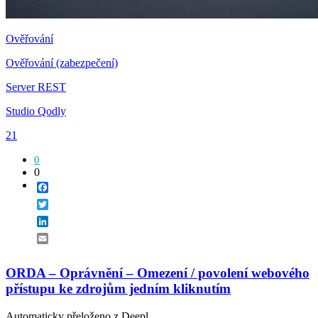
Ověřování
Ověřování (zabezpečení)
Server REST
Studio Qodly
21
0
0
Facebook
Twitter
LinkedIn
Email
ORDA – Oprávnění – Omezení / povolení webového
přístupu ke zdrojům jedním kliknutím
Automaticky přeloženo z Deepl