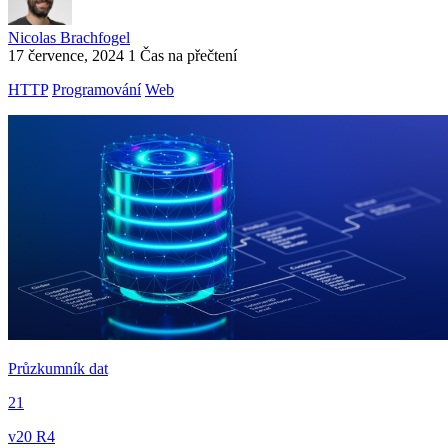
Nicolas Brachfogel
17 července, 2024
1 Čas na přečtení
HTTP
Programování
Web
Průzkumník dat
21
v20 R4