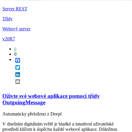
Server REST
Třídy
Webový server
v20R7
0
0
Facebook
Twitter
LinkedIn
Email
Oživte své webové aplikace pomocí třídy
OutgoingMessage
Automaticky přeloženo z Deepl
V dnešním digitálním světě je hladké a intuitivní uživatelské
prostředí klíčem k úspěchu každé webové aplikace. Důležitou