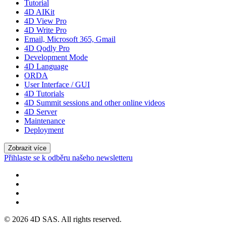
Tutorial
4D AIKit
4D View Pro
4D Write Pro
Email, Microsoft 365, Gmail
4D Qodly Pro
Development Mode
4D Language
ORDA
User Interface / GUI
4D Tutorials
4D Summit sessions and other online videos
4D Server
Maintenance
Deployment
Zobrazit více
Přihlaste se k odběru našeho newsletteru
© 2026 4D SAS. All rights reserved.