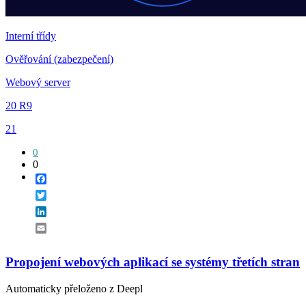
Interní třídy
Ověřování (zabezpečení)
Webový server
20 R9
21
0
0
Facebook
Twitter
LinkedIn
Email
Propojení webových aplikací se systémy třetích stran
Automaticky přeloženo z Deepl