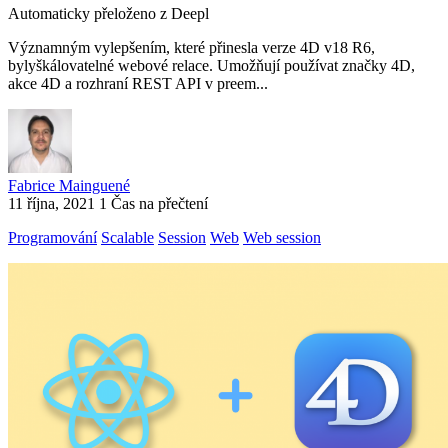
Automaticky přeloženo z Deepl
Významným vylepšením, které přinesla verze 4D v18 R6,
bylyškálovatelné webové relace. Umožňují používat značky 4D,
akce 4D a rozhraní REST API v preem...
Fabrice Mainguené
11 října, 2021
1 Čas na přečtení
Programování
Scalable
Session
Web
Web session