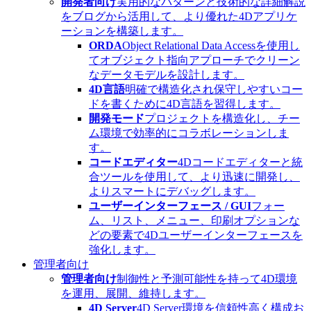
開発者向け
実用的なパターンと技術的な詳細解説
をブログから活用して、より優れた4Dアプリケ
ーションを構築します。
ORDA
Object Relational Data Accessを使用し
てオブジェクト指向アプローチでクリーン
なデータモデルを設計します。
4D言語
明確で構造化され保守しやすいコー
ドを書くために4D言語を習得します。
開発モード
プロジェクトを構造化し、チー
ム環境で効率的にコラボレーションしま
す。
コードエディター
4Dコードエディターと統
合ツールを使用して、より迅速に開発し、
よりスマートにデバッグします。
ユーザーインターフェース / GUI
フォー
ム、リスト、メニュー、印刷オプションな
どの要素で4Dユーザーインターフェースを
強化します。
管理者向け
管理者向け
制御性と予測可能性を持って4D環境
を運用、展開、維持します。
4D Server
4D Server環境を信頼性高く構成お