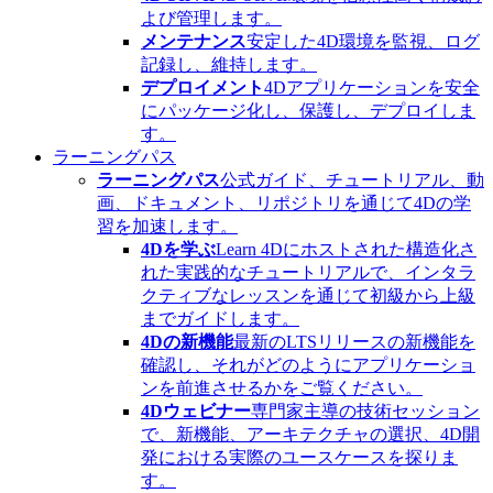
よび管理します。
メンテナンス
安定した4D環境を監視、ログ
記録し、維持します。
デプロイメント
4Dアプリケーションを安全
にパッケージ化し、保護し、デプロイしま
す。
ラーニングパス
ラーニングパス
公式ガイド、チュートリアル、動
画、ドキュメント、リポジトリを通じて4Dの学
習を加速します。
4Dを学ぶ
Learn 4Dにホストされた構造化さ
れた実践的なチュートリアルで、インタラ
クティブなレッスンを通じて初級から上級
までガイドします。
4Dの新機能
最新のLTSリリースの新機能を
確認し、それがどのようにアプリケーショ
ンを前進させるかをご覧ください。
4Dウェビナー
専門家主導の技術セッション
で、新機能、アーキテクチャの選択、4D開
発における実際のユースケースを探りま
す。