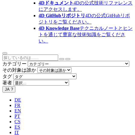
4Dドキュメント
4Dの公式技術リファレンス
にアクセスします。
4D GitHubリポジトリ
4Dの公式GitHubリポ
ジトリをご覧ください。
4D Knowledge Base
テクニカルノートとヒン
トを通じて豊富な技術知識をご覧くださ
い。
カテゴリー
その対象は誰か
タグ
著者
JA
?
DE
FR
EN
PT
CS
ES
IT