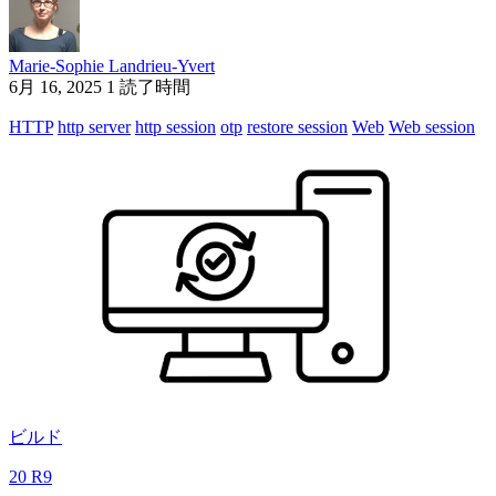
Marie-Sophie Landrieu-Yvert
6月 16, 2025
1 読了時間
HTTP
http server
http session
otp
restore session
Web
Web session
ビルド
20 R9