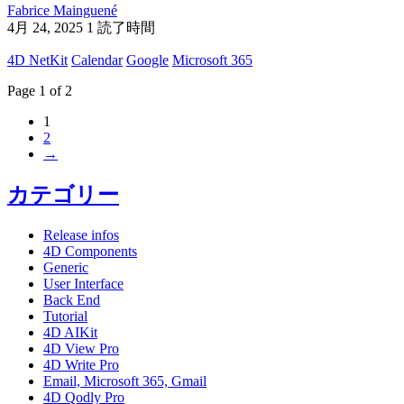
Fabrice Mainguené
4月 24, 2025
1 読了時間
4D NetKit
Calendar
Google
Microsoft 365
Page 1 of 2
1
2
→
カテゴリー
Release infos
4D Components
Generic
User Interface
Back End
Tutorial
4D AIKit
4D View Pro
4D Write Pro
Email, Microsoft 365, Gmail
4D Qodly Pro