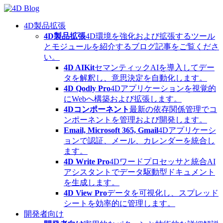
Skip
to
content
4D製品拡張
4D製品拡張
4D環境を強化および拡張するツール
とモジュールを紹介するブログ記事をご覧くださ
い。
4D AIKit
セマンティックAIを導入してデー
タを解釈し、意思決定を自動化します。
4D Qodly Pro
4Dアプリケーションを視覚的
にWebへ構築および拡張します。
4Dコンポーネント
最新の依存関係管理でコ
ンポーネントを管理および開発します。
Email, Microsoft 365, Gmail
4Dアプリケーシ
ョンで認証、メール、カレンダーを統合し
ます。
4D Write Pro
4Dワードプロセッサと統合AI
アシスタントでデータ駆動型ドキュメント
を生成します。
4D View Pro
データを可視化し、スプレッド
シートを効率的に管理します。
開発者向け