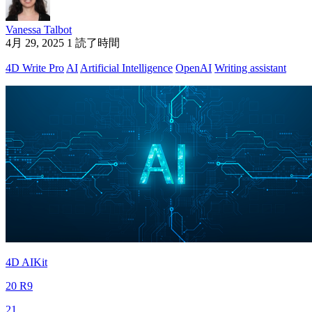
Vanessa Talbot
4月 29, 2025
1 読了時間
4D Write Pro
AI
Artificial Intelligence
OpenAI
Writing assistant
4D AIKit
20 R9
21