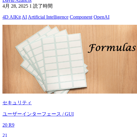
David Azancot
4月 28, 2025
1 読了時間
4D AIKit
AI
Artificial Intelligence
Component
OpenAI
セキュリティ
ユーザーインターフェース / GUI
20 R9
21