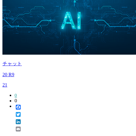
チャット
20 R9
21
0
0
Facebook
Twitter
LinkedIn
Email