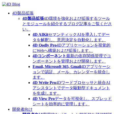
Skip
to
content
4D製品拡張
4D製品拡張
4D環境を強化および拡張するツール
とモジュールを紹介するブログ記事をご覧くださ
い。
4D AIKit
セマンティックAIを導入してデー
タを解釈し、意思決定を自動化します。
4D Qodly Pro
4Dアプリケーションを視覚的
にWebへ構築および拡張します。
4Dコンポーネント
最新の依存関係管理でコ
ンポーネントを管理および開発します。
Email, Microsoft 365, Gmail
4Dアプリケーシ
ョンで認証、メール、カレンダーを統合し
ます。
4D Write Pro
4Dワードプロセッサと統合AI
アシスタントでデータ駆動型ドキュメント
を生成します。
4D View Pro
データを可視化し、スプレッド
シートを効率的に管理します。
開発者向け