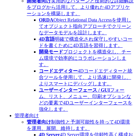
開発者向け
実用的なパターンと技術的な詳細解説
をブログから活用して、より優れた4Dアプリケ
ーションを構築します。
ORDA
Object Relational Data Accessを使用し
てオブジェクト指向アプローチでクリーン
なデータモデルを設計します。
4D言語
明確で構造化され保守しやすいコー
ドを書くために4D言語を習得します。
開発モード
プロジェクトを構造化し、チー
ム環境で効率的にコラボレーションしま
す。
コードエディター
4Dコードエディターと統
合ツールを使用して、より迅速に開発し、
よりスマートにデバッグします。
ユーザーインターフェース / GUI
フォー
ム、リスト、メニュー、印刷オプションな
どの要素で4Dユーザーインターフェースを
強化します。
管理者向け
管理者向け
制御性と予測可能性を持って4D環境
を運用、展開、維持します。
4D Server
4D Server環境を信頼性高く構成お