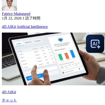
Fabrice Mainguené
1月 22, 2026
1 読了時間
4D AIKit
Artificial Intelligence
4D AIKit
チャット