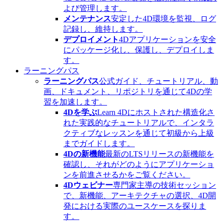
よび管理します。
メンテナンス
安定した4D環境を監視、ログ
記録し、維持します。
デプロイメント
4Dアプリケーションを安全
にパッケージ化し、保護し、デプロイしま
す。
ラーニングパス
ラーニングパス
公式ガイド、チュートリアル、動
画、ドキュメント、リポジトリを通じて4Dの学
習を加速します。
4Dを学ぶ
Learn 4Dにホストされた構造化さ
れた実践的なチュートリアルで、インタラ
クティブなレッスンを通じて初級から上級
までガイドします。
4Dの新機能
最新のLTSリリースの新機能を
確認し、それがどのようにアプリケーショ
ンを前進させるかをご覧ください。
4Dウェビナー
専門家主導の技術セッション
で、新機能、アーキテクチャの選択、4D開
発における実際のユースケースを探りま
す。