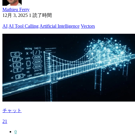
Mathieu Ferry
12月 3, 2025
1 読了時間
AI
AI Tool Calling
Artificial Intelligence
Vectors
チャット
21
0