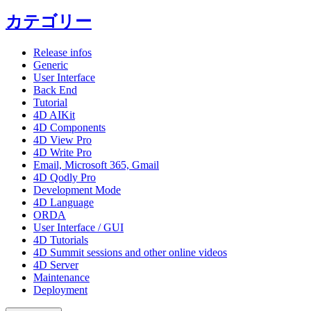
カテゴリー
Release infos
Generic
User Interface
Back End
Tutorial
4D AIKit
4D Components
4D View Pro
4D Write Pro
Email, Microsoft 365, Gmail
4D Qodly Pro
Development Mode
4D Language
ORDA
User Interface / GUI
4D Tutorials
4D Summit sessions and other online videos
4D Server
Maintenance
Deployment