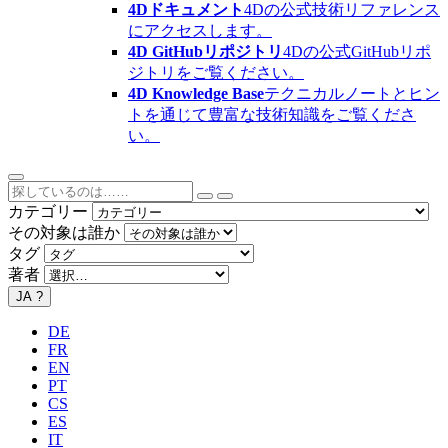
4Dドキュメント
4Dの公式技術リファレンス
にアクセスします。
4D GitHubリポジトリ
4Dの公式GitHubリポ
ジトリをご覧ください。
4D Knowledge Base
テクニカルノートとヒン
トを通じて豊富な技術知識をご覧くださ
い。
カテゴリー
その対象は誰か
タグ
著者
JA
?
DE
FR
EN
PT
CS
ES
IT