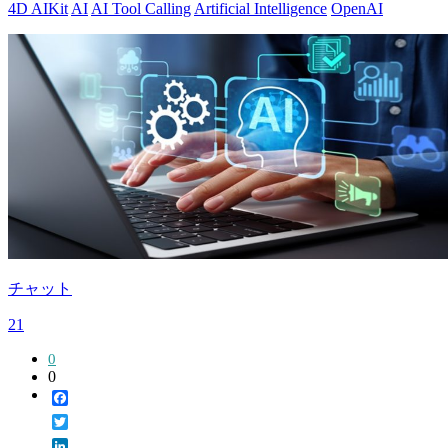
4D AIKit
AI
AI Tool Calling
Artificial Intelligence
OpenAI
チャット
21
0
0
Facebook
Twitter
LinkedIn