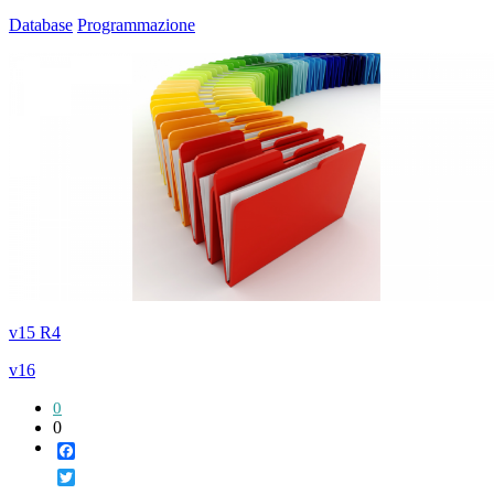
Database
Programmazione
v15 R4
v16
0
0
Facebook
Twitter