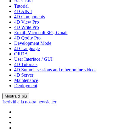
Back End
Tutorial
4D AIKit
4D Components
4D View Pro
4D Write Pro
Email, Microsoft 365, Gmail
4D Qodly Pro
Development Mode
4D Language
ORDA
User Interface / GUI
4D Tutorials
4D Summit sessions and other online videos
4D Server
Maintenance
Deployment
Mostra di più
Iscriviti alla nostra newsletter