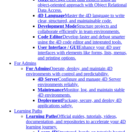
object-oriented approach with Object Relational
Data Access.
4D Language
Master the 4D language to write
clear, structured, and maintainable code.
Development Mode
Structure projects and
collaborate efficiently in team environments.
Code Editor
Develop faster and debug smarter
using the 4D code editor and integrated tools.
User Interface / GUI
Enhance your 4D user
interfaces with elements like forms, lists, menus,
and printing options.
For Admins
For Admins
Operate, deploy, and maintain 4D
environments with control and predictability.
4D Server
Configure and manage 4D Server
environments reliably.
Maintenance
Monitor, log, and maintain stable
4D environments.
Deployment
Package, secure, and deploy 4D
applications safely.
Learning Paths
Learning Paths
Official guides, tutorials, videos,
documentation, and repositories to accelerate your 4D
learning journey.