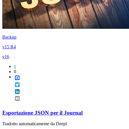
Backup
v15 R4
v16
0
0
Facebook
Twitter
LinkedIn
Email
Esportazione JSON per il Journal
Tradotto automaticamente da Deepl