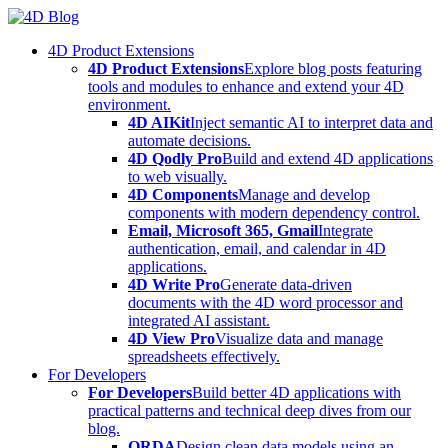
Skip
to
4D Product Extensions
content
4D Product Extensions
Explore blog posts featuring
tools and modules to enhance and extend your 4D
environment.
4D AIKit
Inject semantic AI to interpret data and
automate decisions.
4D Qodly Pro
Build and extend 4D applications
to web visually.
4D Components
Manage and develop
components with modern dependency control.
Email, Microsoft 365, Gmail
Integrate
authentication, email, and calendar in 4D
applications.
4D Write Pro
Generate data-driven
documents with the 4D word processor and
integrated AI assistant.
4D View Pro
Visualize data and manage
spreadsheets effectively.
For Developers
For Developers
Build better 4D applications with
practical patterns and technical deep dives from our
blog.
ORDA
Design clean data models using an