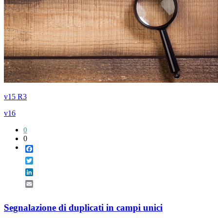
v15 R3
v16
0
0
Facebook
Twitter
LinkedIn
Email
Segnalazione di duplicati in campi unici