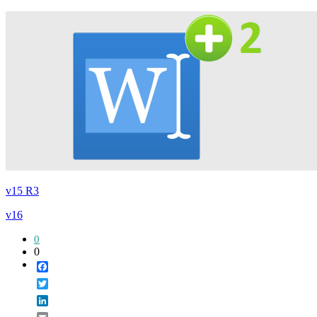
v15 R3
v16
0
0
Facebook
Twitter
LinkedIn