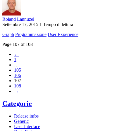
Roland Lannuzel
Settembre 17, 2015
1 Tempo di lettura
Graph
Programmazione
User Experience
Page 107 of 108
←
1
…
105
106
107
108
→
Categorie
Release infos
Generic
User Interface