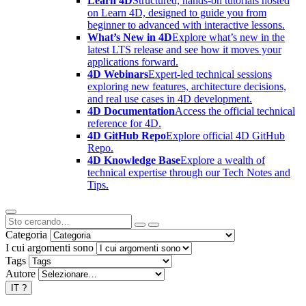
Learn 4D
Structured, hands-on tutorials hosted
on Learn 4D, designed to guide you from
beginner to advanced with interactive lessons.
What’s New in 4D
Explore what’s new in the
latest LTS release and see how it moves your
applications forward.
4D Webinars
Expert-led technical sessions
exploring new features, architecture decisions,
and real use cases in 4D development.
4D Documentation
Access the official technical
reference for 4D.
4D GitHub Repo
Explore official 4D GitHub
Repo.
4D Knowledge Base
Explore a wealth of
technical expertise through our Tech Notes and
Tips.
Categoria
I cui argomenti sono
Tags
Autore
IT
?