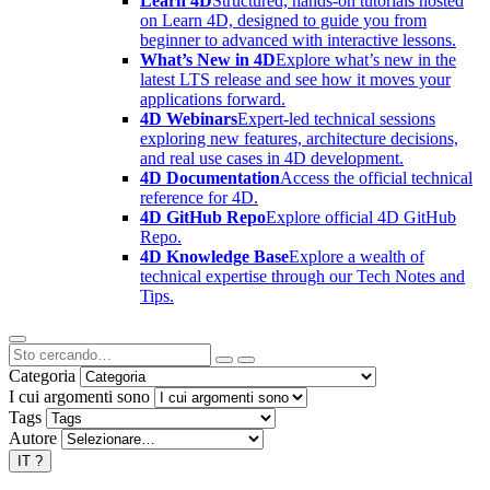
Learn 4D
Structured, hands-on tutorials hosted
on Learn 4D, designed to guide you from
beginner to advanced with interactive lessons.
What’s New in 4D
Explore what’s new in the
latest LTS release and see how it moves your
applications forward.
4D Webinars
Expert-led technical sessions
exploring new features, architecture decisions,
and real use cases in 4D development.
4D Documentation
Access the official technical
reference for 4D.
4D GitHub Repo
Explore official 4D GitHub
Repo.
4D Knowledge Base
Explore a wealth of
technical expertise through our Tech Notes and
Tips.
Categoria
I cui argomenti sono
Tags
Autore
IT
?