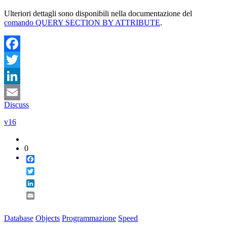
Ulteriori dettagli sono disponibili nella documentazione del
comando QUERY SECTION BY ATTRIBUTE
.
Facebook
Twitter
LinkedIn
Discuss
Email
v16
0
Facebook
Twitter
LinkedIn
Email
Database
Objects
Programmazione
Speed