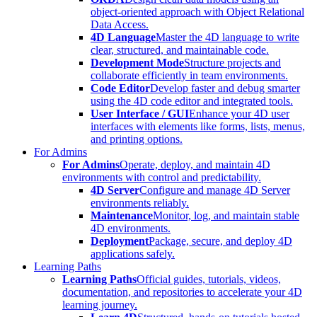
object-oriented approach with Object Relational
Data Access.
4D Language
Master the 4D language to write
clear, structured, and maintainable code.
Development Mode
Structure projects and
collaborate efficiently in team environments.
Code Editor
Develop faster and debug smarter
using the 4D code editor and integrated tools.
User Interface / GUI
Enhance your 4D user
interfaces with elements like forms, lists, menus,
and printing options.
For Admins
For Admins
Operate, deploy, and maintain 4D
environments with control and predictability.
4D Server
Configure and manage 4D Server
environments reliably.
Maintenance
Monitor, log, and maintain stable
4D environments.
Deployment
Package, secure, and deploy 4D
applications safely.
Learning Paths
Learning Paths
Official guides, tutorials, videos,
documentation, and repositories to accelerate your 4D
learning journey.