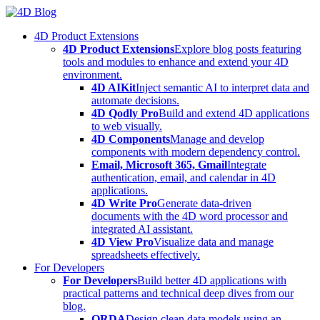
Skip
to
4D Product Extensions
content
4D Product Extensions
Explore blog posts featuring
tools and modules to enhance and extend your 4D
environment.
4D AIKit
Inject semantic AI to interpret data and
automate decisions.
4D Qodly Pro
Build and extend 4D applications
to web visually.
4D Components
Manage and develop
components with modern dependency control.
Email, Microsoft 365, Gmail
Integrate
authentication, email, and calendar in 4D
applications.
4D Write Pro
Generate data-driven
documents with the 4D word processor and
integrated AI assistant.
4D View Pro
Visualize data and manage
spreadsheets effectively.
For Developers
For Developers
Build better 4D applications with
practical patterns and technical deep dives from our
blog.
ORDA
Design clean data models using an