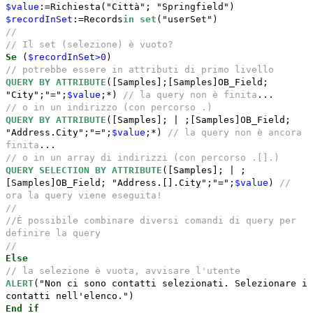
$value
:=Richiesta("Città"; "Springfield")
$recordInSet
:=Records
in set
("userSet")
//
// Il set (selezione) è vuoto?
Se
(
$recordInSet>0
)
// potrebbe essere in attributi di primo livello
QUERY BY ATTRIBUTE
([Samples];[Samples]OB_Field;
"City";"=";
$value
;*)
// la query non è finita
...
// o in un indirizzo (con percorso .)
QUERY BY ATTRIBUTE
([Samples]; | ;[Samples]OB_Field;
"Address.City";"=";
$value
;*)
// la query non è ancora
finita
...
// o in un array di indirizzi (con percorso .[].)
QUERY SELECTION BY ATTRIBUTE
([Samples]; | ;
[Samples]OB_Field; "Address.[].City";"=";
$value
)
//
ora la query viene eseguita!
//
//È possibile combinare diversi comandi di query per
definire la query
//
Else
// la selezione è vuota, avvisare l'utente
ALERT
("Non ci sono contatti selezionati. Selezionare i
contatti nell'elenco.")
End if