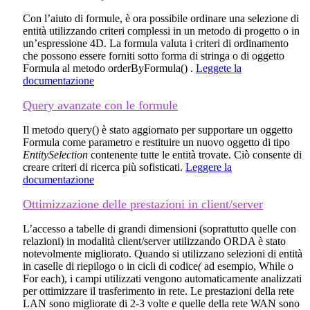
Con l’aiuto di formule, è ora possibile ordinare una selezione di
entità utilizzando criteri complessi in un metodo di progetto o in
un’espressione 4D. La formula valuta i criteri di ordinamento
che possono essere forniti sotto forma di stringa o di oggetto
Formula
al metodo
orderByFormula()
.
Leggete la
documentazione
Query avanzate con le formule
Il metodo
query()
è stato aggiornato per supportare un oggetto
Formula
come parametro e restituire un nuovo oggetto di tipo
EntitySelection
contenente tutte le entità trovate. Ciò consente di
creare criteri di ricerca più sofisticati.
Leggere la
documentazione
Ottimizzazione delle prestazioni in client/server
L’accesso a tabelle di grandi dimensioni (soprattutto quelle con
relazioni) in modalità client/server utilizzando ORDA è stato
notevolmente migliorato. Quando si utilizzano selezioni di entità
in caselle di riepilogo o in cicli di codice
(
ad esempio,
While
o
For each
), i campi utilizzati vengono automaticamente analizzati
per ottimizzare il trasferimento in rete. Le prestazioni della rete
LAN sono migliorate di 2-3 volte e quelle della rete WAN sono