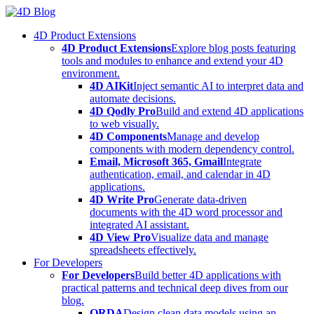
Skip
to
4D Product Extensions
content
4D Product Extensions
Explore blog posts featuring
tools and modules to enhance and extend your 4D
environment.
4D AIKit
Inject semantic AI to interpret data and
automate decisions.
4D Qodly Pro
Build and extend 4D applications
to web visually.
4D Components
Manage and develop
components with modern dependency control.
Email, Microsoft 365, Gmail
Integrate
authentication, email, and calendar in 4D
applications.
4D Write Pro
Generate data-driven
documents with the 4D word processor and
integrated AI assistant.
4D View Pro
Visualize data and manage
spreadsheets effectively.
For Developers
For Developers
Build better 4D applications with
practical patterns and technical deep dives from our
blog.
ORDA
Design clean data models using an