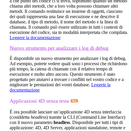
a che punto del codice ci si trova, soprattutto quando un metodo
chiama altri metodi, che a loro volta possono chiamare altri
metodi. Il comando restituisce un insieme di oggetti, ciascuno
dei quali rappresenta una fase di esecuzione e ne descrive il
database, il tipo di metodo, il nome del metodo e la linea di
chiamata. Il comando può essere utilizzato in tutti i contesti di
esecuzione del codice, sia in modalità interpretata che compilata.
Leggere la documentazione
Nuovo strumento per analizzare i log di debug
È disponibile un nuovo strumento per analizzare i log di debug.
Ad esempio, potrete vedere quali sono i processi che richiedono
più tempo, la catena di chiamate con il relativo tempo di
esecuzione e molto altro ancora. Questo strumento è stato
progettato per aiutarvi a trovare i conflitti nel vostro codice e a
migliorare le prestazioni dei vostri database.
Leggete la
documentazione
Applicazioni 4D senza testa
È ora possibile lanciare un’applicazione 4D senza interfaccia
(cosiddetta
headless
) tramite la CLI (Command Line Interface)
con il nuovo parametro
headless
. Disponibile per tutti i tipi di
applicazione: 4D, 4D Server, applicazioni standalone, remote e