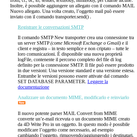
from
,
cc
,
bc
,
to
,
sender
, textBody, htmlBody,
per citarne alcune.
Inoltre, è possibile aggiungere un allegato con il comando
MAIL
Nuovo allegato
. Una volta creato, l’oggetto mail può essere
inviato con il comando
transporter.send()
.
Registrare le conversazioni SMTP
Il comando
SMTP New transporter
crea una connessione tra
un server SMTP
(come Microsoft Exchange o Gmail)
e il
client e registra – in testo semplice e non criptato – tutte le
loro comunicazioni
.
È disponibile una nuova proprietà
logFile
, contenente il percorso completo del file di log
definito per la connessione SMTP. Il file può essere prodotto
in due versioni: Una versione standard e una versione estesa.
Entrambe le versioni possono essere attivate dal comando
SET DATABASE PARAMETER
.
Leggere la
documentazione
Analizzare un documento MIME, modificarlo e reinviarlo
Il nuovo potente parser
MAIL Convert from MIME
converte un’e-mail ricevuta o un documento MIME creato
da 4D Write Pro in un oggetto. In questo modo è possibile
modificare l’oggetto come necessario, ad esempio
cambiando l’oggetto, rimuovendo/aggiungendo i destinatari,