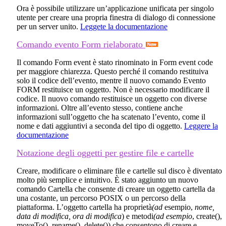
Ora è possibile utilizzare un’applicazione unificata per singolo
utente per creare una propria finestra di dialogo di connessione
per un server unito.
Leggete la documentazione
Comando evento Form rielaborato
Il comando
Form event
è stato rinominato in
Form event code
per maggiore chiarezza. Questo perché il comando restituiva
solo il codice dell’evento, mentre il nuovo comando
Evento
FORM
restituisce un oggetto. Non è necessario modificare il
codice. Il nuovo comando restituisce un oggetto con diverse
informazioni. Oltre all’evento stesso, contiene anche
informazioni sull’oggetto che ha scatenato l’evento, come il
nome e dati aggiuntivi a seconda del tipo di oggetto.
Leggere la
documentazione
Notazione degli oggetti per gestire file e cartelle
Creare, modificare o eliminare file e cartelle sul disco è diventato
molto più semplice e intuitivo. È stato aggiunto un nuovo
comando
Cartella
che consente di creare un oggetto cartella da
una costante, un percorso POSIX o un percorso della
piattaforma. L’oggetto cartella ha proprietà
(ad
esempio,
nome
,
data di modifica
,
ora di modifica
) e metodi
(ad esempio
,
create()
,
moveTo()
,
rename()
,
delete()
) che consentono di creare e