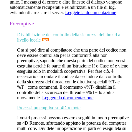
unite. I messaggi di errore o altre finestre di dialogo vengono
automaticamente recuperati e reindirizzati a un file di log,
evitando di arrestare il server.
Leggete la documentazione
Preemptive
Disabilitazione del controllo della sicurezza dei thread a
livello locale
Ora si può dire al compilatore che una parte del codice non
deve essere controllata per la conformità alla non
preemptive, sapendo che questa parte del codice non verrà
eseguita perché fa parte di un’istruzione
If
o
Case of
e viene
eseguita solo in modalità cooperativa. Per fare ciò, è
necessario circondare il codice da escludere dal controllo
della sicurezza dei thread con le direttive speciali %T- e
%T+ come commenti. Il commento //%T- disabilita il
controllo della sicurezza dei thread e //%T+ lo abilita
nuovamente.
Leggere la documentazione
Processi preemptive su 4D remote
I vostri processi possono essere eseguiti in modo preemptive
su 4D Remote, sfruttando appieno la potenza dei computer
multi-core. Dividete un’operazione in parti ed eseguitela su