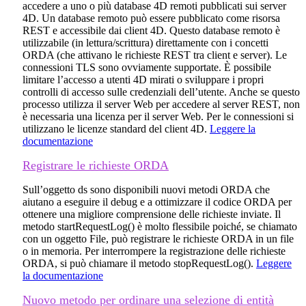
accedere a uno o più database 4D remoti pubblicati sui server
4D. Un database remoto può essere pubblicato come risorsa
REST e accessibile dai client 4D. Questo database remoto è
utilizzabile (in lettura/scrittura) direttamente con i concetti
ORDA (che attivano le richieste REST tra client e server). Le
connessioni TLS sono ovviamente supportate. È possibile
limitare l’accesso a utenti 4D mirati o sviluppare i propri
controlli di accesso sulle credenziali dell’utente. Anche se questo
processo utilizza il server Web per accedere al server REST, non
è necessaria una licenza per il server Web. Per le connessioni si
utilizzano le licenze standard del client 4D.
Leggere la
documentazione
Registrare le richieste ORDA
Sull’oggetto
ds
sono disponibili nuovi metodi ORDA che
aiutano a eseguire il debug e a ottimizzare il codice ORDA per
ottenere una migliore comprensione delle richieste inviate. Il
metodo
startRequestLog()
è molto flessibile poiché, se chiamato
con un oggetto
File
, può registrare le richieste ORDA in un file
o in memoria. Per interrompere la registrazione delle richieste
ORDA, si può chiamare il metodo
stopRequestLog()
.
Leggere
la documentazione
Nuovo metodo per ordinare una selezione di entità