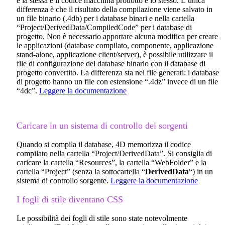
è la stessa e il codice macchina prodotto è lo stesso. L’unica
differenza è che il risultato della compilazione viene salvato in
un file binario (.4db) per i database binari e nella cartella
“Project/DerivedData/CompiledCode” per i database di
progetto. Non è necessario apportare alcuna modifica per creare
le applicazioni (database compilato, componente, applicazione
stand-alone, applicazione client/server), è possibile utilizzare il
file di configurazione del database binario con il database di
progetto convertito. La differenza sta nei file generati: i database
di progetto hanno un file con estensione “.4dz” invece di un file
“4dc”.
Leggere la documentazione
Caricare in un sistema di controllo dei sorgenti
Quando si compila il database, 4D memorizza il codice
compilato nella cartella “Project/DerivedData”. Si consiglia di
caricare la cartella “Resources”, la cartella “WebFolder” e la
cartella “Project” (senza la sottocartella “
DerivedData
“) in un
sistema di controllo sorgente.
Leggere la documentazione
I fogli di stile diventano CSS
Le possibilità dei fogli di stile sono state notevolmente