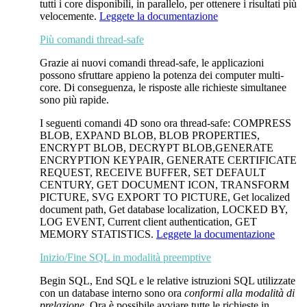
tutti i core disponibili, in parallelo, per ottenere i risultati più
velocemente.
Leggete la documentazione
Più comandi thread-safe
Grazie ai nuovi comandi thread-safe, le applicazioni
possono sfruttare appieno la potenza dei computer multi-
core. Di conseguenza, le risposte alle richieste simultanee
sono più rapide.
I seguenti comandi 4D sono ora thread-safe:
COMPRESS
BLOB
,
EXPAND BLOB,
BLOB PROPERTIES,
ENCRYPT BLOB,
DECRYPT BLOB,
GENERATE
ENCRYPTION KEYPAIR,
GENERATE CERTIFICATE
REQUEST,
RECEIVE BUFFER,
SET DEFAULT
CENTURY,
GET DOCUMENT ICON,
TRANSFORM
PICTURE,
SVG EXPORT TO PICTURE,
Get localized
document path,
Get database localization,
LOCKED BY,
LOG EVENT,
Current client authentication,
GET
MEMORY STATISTICS.
Leggete la documentazione
Inizio/Fine SQL in modalità preemptive
Begin SQL
,
End SQL
e le relative istruzioni SQL utilizzate
con un database interno sono ora
conformi alla modalità di
prelazione
. Ora è possibile avviare tutte le richieste in