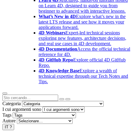
Learn 4D
Structured, hands-on tutorials hosted
on Learn 4D, designed to guide you from
beginner to advanced with interactive lessons.
What’s New in 4D
Explore what’s new in the
latest LTS release and see how it moves your
applications forward.
4D Webinars
Expert-led technical sessions
exploring new features, architecture decisions,
and real use cases in 4D development.
4D Documentation
Access the official technical
reference for 4D.
4D GitHub Repo
Explore official 4D GitHub
Repo.
4D Knowledge Base
Explore a wealth of
technical expertise through our Tech Notes and
Tips.
Categoria
I cui argomenti sono
Tags
Autore
IT
?