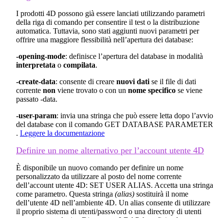
I prodotti 4D possono già essere lanciati utilizzando parametri
della riga di comando per consentire il test o la distribuzione
automatica. Tuttavia, sono stati aggiunti nuovi parametri per
offrire una maggiore flessibilità nell’apertura dei database:
-opening-mode
: definisce l’apertura del database in modalità
interpretata
o
compilata
.
-create-data
: consente di creare
nuovi dati
se il file di dati
corrente
non
viene trovato o con un
nome specifico
se viene
passato -data.
-user-param
: invia una stringa che può essere letta dopo l’avvio
del database con il comando
GET DATABASE PARAMETER
.
Leggere la documentazione
Definire un nome alternativo per l’account utente 4D
È disponibile un nuovo comando per definire un nome
personalizzato da utilizzare al posto del nome corrente
dell’account utente 4D:
SET USER ALIAS
. Accetta una stringa
come parametro. Questa stringa
(alias)
sostituirà il nome
dell’utente 4D nell’ambiente 4D. Un alias consente di utilizzare
il proprio sistema di utenti/password o una directory di utenti