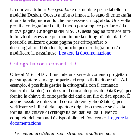
Un nuovo attributo
Encryptable
è disponibile per le tabelle in
modalità Design. Questo attributo imposta lo stato di crittografia
di una tabella, indicando che può essere crittografata. Una volta
pronti a crittografare i dati, il modo più semplice per farlo è la
nuova pagina Crittografa del MSC. Questa pagina fornisce tutte
le funzioni necessarie per monitorare la crittografia dei dati. È
possibile utilizzare questa pagina per crittografare o
decrittografare il file di dati, nonché per ricrittografarlo e/o
modificare la passphrase.
Leggere la documentazione
Crittografia con i comandi 4D
Oltre al MSC, 4D v18 include una serie di comandi progettati
per supportare la maggior parte dei requisiti di crittografia. Ad
esempio, è possibile gestire la crittografia con il comando
Encrypt data file()
o utilizzare il comando
provideDataKey()
per
fornire la chiave di crittografia dei dati a un file di dati aperto. È
anche possibile utilizzare il comando
encryptionStatus()
per
verificare se il file di dati aperto è criptato o meno e se è stata
fornita una chiave di crittografia dei dati valida. L’elenco
completo dei comandi è disponibile nel Doc center.
Leggere la
documentazione
Per maggiori dettagli sugli strumenti e sulle tecniche