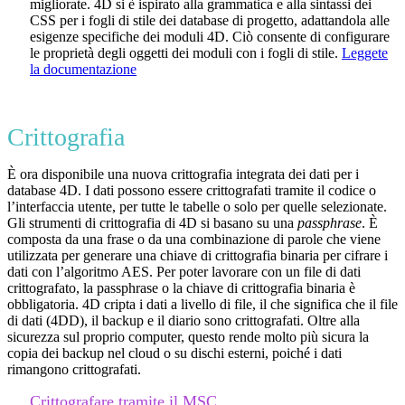
migliorate. 4D si è ispirato alla grammatica e alla sintassi dei
CSS per i fogli di stile dei database di progetto, adattandola alle
esigenze specifiche dei moduli 4D. Ciò consente di configurare
le proprietà degli oggetti dei moduli con i fogli di stile.
Leggete
la documentazione
Crittografia
È ora disponibile una nuova crittografia integrata dei dati per i
database 4D. I dati possono essere crittografati tramite il codice o
l’interfaccia utente, per tutte le tabelle o solo per quelle selezionate.
Gli strumenti di crittografia di 4D si basano su una
passphrase
. È
composta da una frase o da una combinazione di parole che viene
utilizzata per generare una chiave di crittografia binaria per cifrare i
dati con l’algoritmo AES. Per poter lavorare con un file di dati
crittografato, la passphrase o la chiave di crittografia binaria è
obbligatoria. 4D cripta i dati a livello di file, il che significa che il file
di dati (4DD), il backup e il diario sono crittografati. Oltre alla
sicurezza sul proprio computer, questo rende molto più sicura la
copia dei backup nel cloud o su dischi esterni, poiché i dati
rimangono crittografati.
Crittografare tramite il MSC