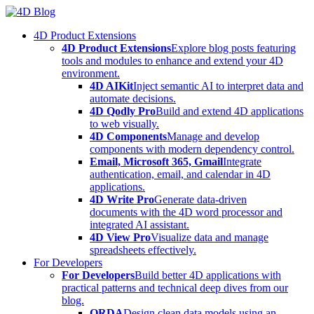
Skip
to
4D Product Extensions
content
4D Product Extensions
Explore blog posts featuring
tools and modules to enhance and extend your 4D
environment.
4D AIKit
Inject semantic AI to interpret data and
automate decisions.
4D Qodly Pro
Build and extend 4D applications
to web visually.
4D Components
Manage and develop
components with modern dependency control.
Email, Microsoft 365, Gmail
Integrate
authentication, email, and calendar in 4D
applications.
4D Write Pro
Generate data-driven
documents with the 4D word processor and
integrated AI assistant.
4D View Pro
Visualize data and manage
spreadsheets effectively.
For Developers
For Developers
Build better 4D applications with
practical patterns and technical deep dives from our
blog.
ORDA
Design clean data models using an