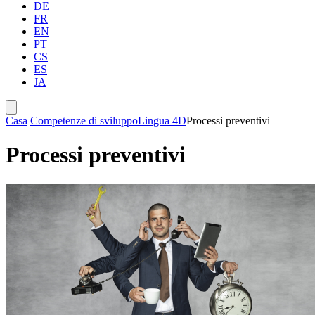
DE
FR
EN
PT
CS
ES
JA
Casa
Competenze di sviluppo
Lingua 4D
Processi preventivi
Processi preventivi