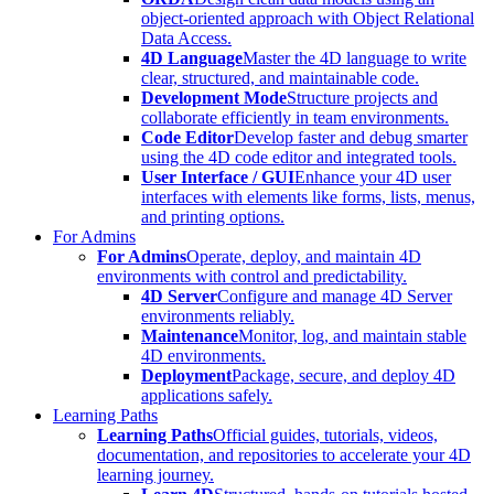
object-oriented approach with Object Relational
Data Access.
4D Language
Master the 4D language to write
clear, structured, and maintainable code.
Development Mode
Structure projects and
collaborate efficiently in team environments.
Code Editor
Develop faster and debug smarter
using the 4D code editor and integrated tools.
User Interface / GUI
Enhance your 4D user
interfaces with elements like forms, lists, menus,
and printing options.
For Admins
For Admins
Operate, deploy, and maintain 4D
environments with control and predictability.
4D Server
Configure and manage 4D Server
environments reliably.
Maintenance
Monitor, log, and maintain stable
4D environments.
Deployment
Package, secure, and deploy 4D
applications safely.
Learning Paths
Learning Paths
Official guides, tutorials, videos,
documentation, and repositories to accelerate your 4D
learning journey.