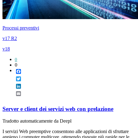
Processi preventivi
v17 R2
v18
0
0
Facebook
Twitter
LinkedIn
Email
Server e client dei servizi web con prelazione
Tradotto automaticamente da Deepl
I servizi Web preemptive consentono alle applicazioni di sfruttare
appieno i computer multicore, ottenendo risposte più rapide per le