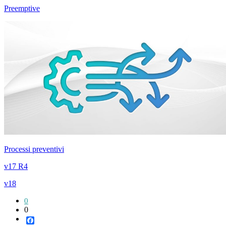
Preemptive
Processi preventivi
v17 R4
v18
0
0
Facebook