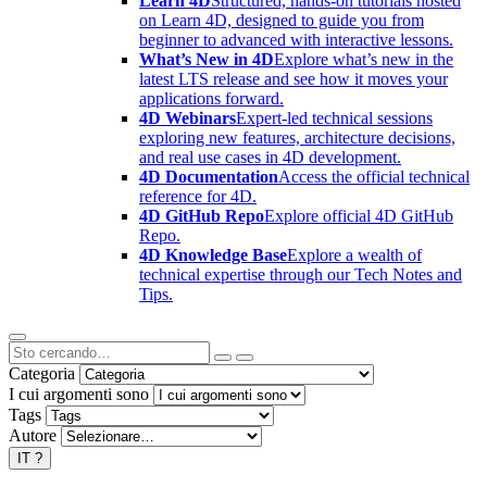
Learn 4D
Structured, hands-on tutorials hosted
on Learn 4D, designed to guide you from
beginner to advanced with interactive lessons.
What’s New in 4D
Explore what’s new in the
latest LTS release and see how it moves your
applications forward.
4D Webinars
Expert-led technical sessions
exploring new features, architecture decisions,
and real use cases in 4D development.
4D Documentation
Access the official technical
reference for 4D.
4D GitHub Repo
Explore official 4D GitHub
Repo.
4D Knowledge Base
Explore a wealth of
technical expertise through our Tech Notes and
Tips.
Categoria
I cui argomenti sono
Tags
Autore
IT
?